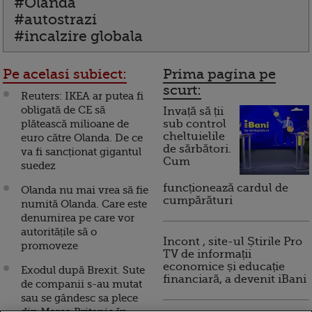
#Olanda
#autostrazi
#incalzire globala
Pe acelasi subiect:
Prima pagina pe
scurt:
Reuters: IKEA ar putea fi
obligată de CE să
Invață să ții
plătească milioane de
sub control
cheltuielile
euro către Olanda. De ce
de sărbători.
va fi sancționat gigantul
Cum
suedez
funcționează cardul de
Olanda nu mai vrea să fie
cumpărături
numită Olanda. Care este
denumirea pe care vor
autoritățile să o
Incont , site-ul Știrile Pro
promoveze
TV de informații
economice și educație
Exodul după Brexit. Sute
financiară, a devenit iBani
de companii s-au mutat
sau se gândesc sa plece