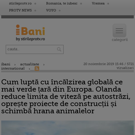
stirileprotv.ro
Romania, te iubesc
Vremea
PROTV NEWS
VOYO
ibani
actualitate
20 noiembrie 2019 15:46 / 5721
vizualizari
international
Cum luptă cu încălzirea globală ce
mai verde țară din Europa. Olanda
reduce limita de viteză pe autostrăzi,
oprește proiecte de construcții și
schimbă hrana animalelor