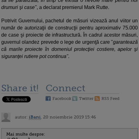
să fie paralizată, în timp ce există o nevoie mare pentru noi
drumuri şi case"
, a declarat premierul Mark Rutte.
Potrivit Guvernului, pachetul de măsuri vizează anul viitor un
număr de autorizaţii de construcţii pentru aproximativ 75.000
de case şi proiecte de infrastructură. În cadrul acestor măsuri,
guvernul olandez prevede o lege de urgenţă care "
garantează
că marile proiecte în domeniul protecţiei costiere, apelor şi
siguranţei rutiere pot continua".
Share it!
Connect
Facebook
Twitter
RSS Feed
autor:
iBani
, 20 noiembrie 2019 15:46
Mai multe despre: