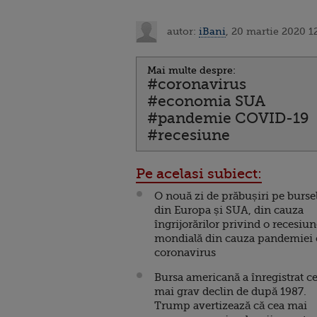
autor:
iBani
, 20 martie 2020 1
Mai multe despre:
#coronavirus
#economia SUA
#pandemie COVID-19
#recesiune
Pe acelasi subiect:
O nouă zi de prăbușiri pe burse
din Europa și SUA, din cauza
îngrijorărilor privind o recesiu
mondială din cauza pandemiei
coronavirus
Bursa americană a înregistrat ce
mai grav declin de după 1987.
Trump avertizează că cea mai