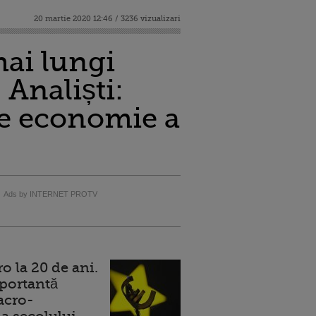
20 martie 2020 12:46 / 3236 vizualizari
mai lungi
 Analiști:
re economie a
Ads by INTERNET PROTV
 la 20 de ani.
portantă
acro-