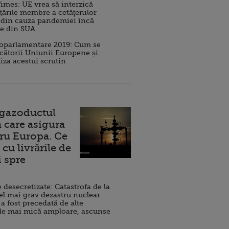
imes: UE vrea să interzică
 țările membre a cetăţenilor
 din cauza pandemiei încă
ve din SUA
roparlamentare 2019: Cum se
cătorii Uniunii Europene și
iza acestui scrutin
 gazoductul
 care asigura
ru Europa. Ce
cu livrările de
i spre
esecretizate: Catastrofa de la
el mai grav dezastru nuclear
 a fost precedată de alte
de mai mică amploare, ascunse