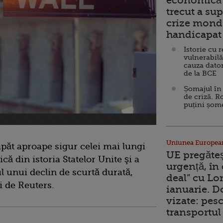
economică 
trecut a sup
crize mondi
handicapat 
Istorie cu 
vulnerabilă
cauza dator
de la BCE
Șomajul în 
de criză. R
puțini șom
Uniunea Europea
apăt aproape sigur celei mai lungi
UE pregăte
ă din istoria Statelor Unite şi a
urgență, în
 unui declin de scurtă durată,
deal” cu Lo
ţi de Reuters.
ianuarie. 
vizate: pesc
transportul 