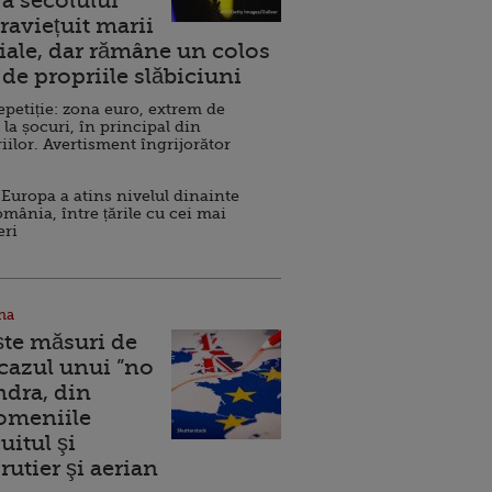
a secolului
raviețuit marii
ale, dar rămâne un colos
de propriile slăbiciuni
repetiție: zona euro, extrem de
 la șocuri, în principal din
iilor. Avertisment îngrijorător
Europa a atins nivelul dinainte
omânia, între țările cu cei mai
eri
na
ște măsuri de
 cazul unui ”no
ndra, din
Domeniile
uitul şi
rutier şi aerian