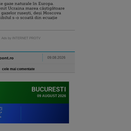
e gaze naturale în Europa.
nit Ucraina marea câștigătoare
 gazelor rusești, deși Moscova
sibilul s-o scoată din ecuație
Ads by INTERNET PROTV
ncont.ro
09.08.2026
cele mai comentate