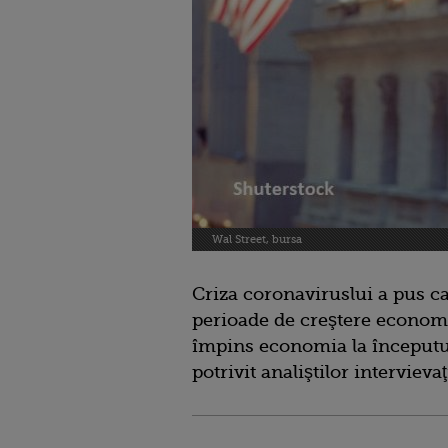
Wal Street, bursa
Criza coronaviruslui a pus c
perioade de creştere economic
împins economia la începutul
potrivit analiştilor intervieva