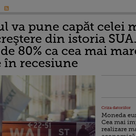
l va pune capăt celei 
reştere din istoria SUA.
e de 80% ca cea mai ma
e în recesiune
Criza datoriilor
Moneda euro
Cea mai im
realizare m