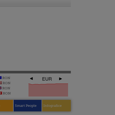
EUR
RON
RON
RON
RON
e
Smart People
Infografice