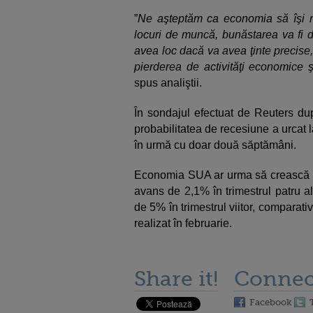
”
Ne aşteptăm ca economia să îşi revi
locuri de muncă, bunăstarea va fi d
avea loc dacă va avea ţinte precise
pierderea de activităţi economice ş
spus analiştii.
În sondajul efectuat de Reuters du
probabilitatea de recesiune a urcat
în urmă cu doar două săptămâni.
Economia SUA ar urma să crească cu
avans de 2,1% în trimestrul patru al 
de 5% în trimestrul viitor, comparati
realizat în februarie.
Share it!
Connec
Facebook