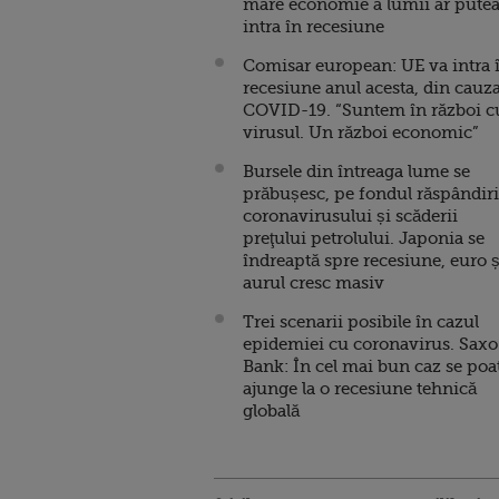
mare economie a lumii ar pute
intra în recesiune
Comisar european: UE va intra 
recesiune anul acesta, din cauz
COVID-19. “Suntem în război c
virusul. Un război economic”
Bursele din întreaga lume se
prăbușesc, pe fondul răspândiri
coronavirusului și scăderii
preţului petrolului. Japonia se
îndreaptă spre recesiune, euro ș
aurul cresc masiv
Trei scenarii posibile în cazul
epidemiei cu coronavirus. Saxo
Bank: În cel mai bun caz se poa
ajunge la o recesiune tehnică
globală