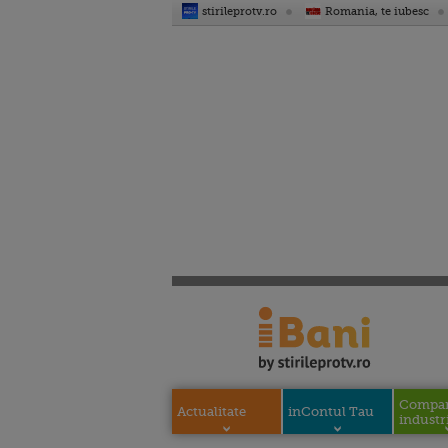
stirileprotv.ro
Romania, te iubesc
Compani
Actualitate
inContul Tau
industri