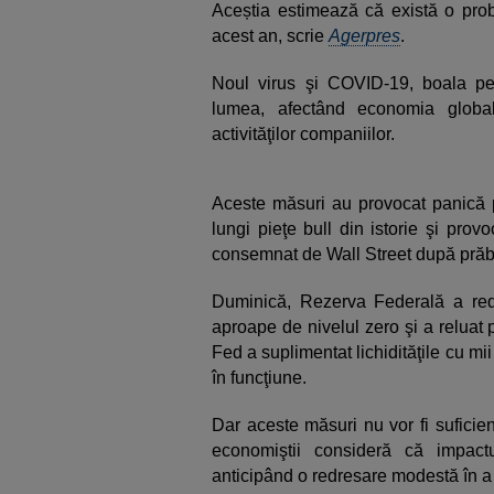
Aceștia estimează că există o prob
acest an, scrie
Agerpres
.
Noul virus şi COVID-19, boala pe
lumea, afectând economia global
activităţilor companiilor.
Aceste măsuri au provocat panică p
lungi pieţe bull din istorie şi pro
consemnat de Wall Street după prăbuş
Duminică, Rezerva Federală a re
aproape de nivelul zero şi a reluat p
Fed a suplimentat lichidităţile cu mi
în funcţiune.
Dar aceste măsuri nu vor fi suficie
economiştii consideră că impact
anticipând o redresare modestă în a