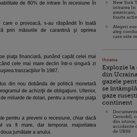
New York T
abilitate de 80% de intrare în recesiune în
intrarea în
americani,
foarte acti
 care o provoacă, s-au răspândit în toată
Alegeri eu
ă prin măsurile de carantină şi oprirea
aleg condu
care este m
e piaţa financiară, punând capăt celei mai
Ucraina
vocând cele mai mare declin într-o singură zi
Explozie la
irea tranzacţiilor în 1987.
din Ucraina
gazele pent
dus din nou dobânda de politică monetară
se întâmplă 
rogramul de achiziţii de obligaţiuni. Ulterior,
gaze ruseșt
i de miliarde de dolari, pentru a menţine piaţa
continent
Documente d
Cernobîl, c
nte pentru a preveni o recesiune, chiar dacă
din istorie,
ul va fi mare, dar temporar, majoritatea
accidente 
de URSS
 doua jumătate a anului.