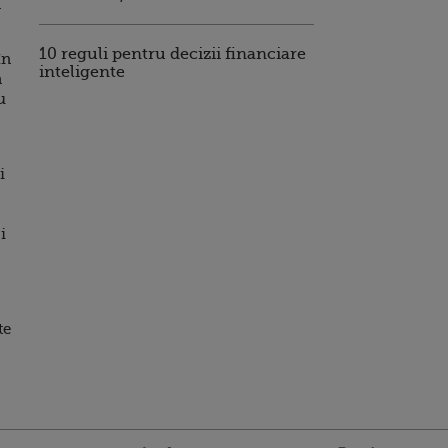
a
10 reguli pentru decizii financiare
în
inteligente
a
u
i
i
te