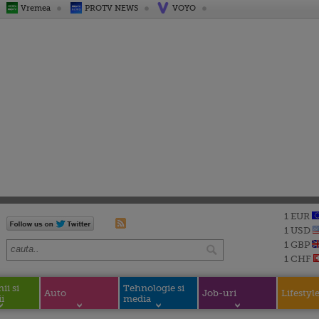
Vremea
PROTV NEWS
VOYO
1 EUR
1 USD
1 GBP
1 CHF
i si
Tehnologie si
Auto
Job-uri
Lifestyl
i
media