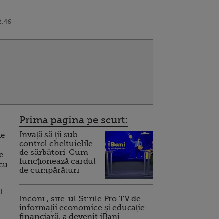
2:46
Prima pagina pe scurt:
Invață să ții sub
le
control cheltuielile
de sărbători. Cum
ne
funcționează cardul
 cu
de cumpărături
l
Incont , site-ul Știrile Pro TV de
informații economice și educație
financiară, a devenit iBani