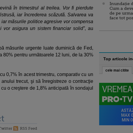
Inundație d
nă în trimestrul al treilea. Vor fi pierdute
Cum a deve
de pe urma
istrusă, iar încrederea scăzută. Salvarea va
face tot po
, iar măsurile politice agresive vor compensa
i vor asigura un sistem financiar solid”
, au
pă măsurile urgente luate duminică de Fed,
 la 80% pentru următoarele 12 luni, de la 30%
Top articole i
cele mai citite
 0,7% în acest trimestru, comparativ cu un
anului trecut, şi să înregistreze o contracţie
v cu o creştere de 1,8% anticipată în sondajul
t
Twitter
RSS Feed