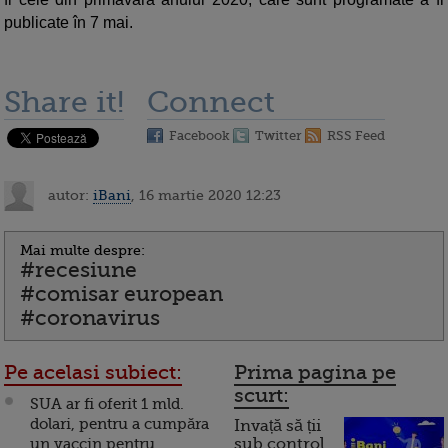
publicate în 7 mai.
Share it!
Connect
Facebook
Twitter
RSS Feed
autor:
iBani
, 16 martie 2020 12:23
Mai multe despre:
#recesiune
#comisar european
#coronavirus
Pe acelasi subiect:
Prima pagina pe
scurt:
SUA ar fi oferit 1 mld.
dolari, pentru a cumpăra
Invață să ții
un vaccin pentru
sub control