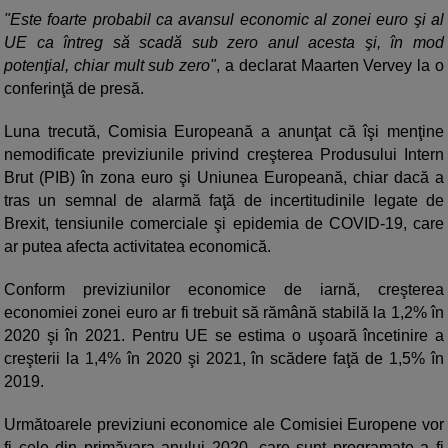
"Este foarte probabil ca avansul economic al zonei euro şi al
UE ca întreg să scadă sub zero anul acesta şi, în mod
potenţial, chiar mult sub zero"
, a declarat Maarten Vervey la o
conferinţă de presă.
Luna trecută, Comisia Europeană a anunţat că îşi menţine
nemodificate previziunile privind creşterea Produsului Intern
Brut (PIB) în zona euro şi Uniunea Europeană, chiar dacă a
tras un semnal de alarmă faţă de incertitudinile legate de
Brexit, tensiunile comerciale şi epidemia de COVID-19, care
ar putea afecta activitatea economică.
Conform previziunilor economice de iarnă, creşterea
economiei zonei euro ar fi trebuit să rămână stabilă la 1,2% în
2020 şi în 2021. Pentru UE se estima o uşoară încetinire a
creşterii la 1,4% în 2020 şi 2021, în scădere faţă de 1,5% în
2019.
Următoarele previziuni economice ale Comisiei Europene vor
fi cele din primăvara anului 2020, care sunt programate a fi