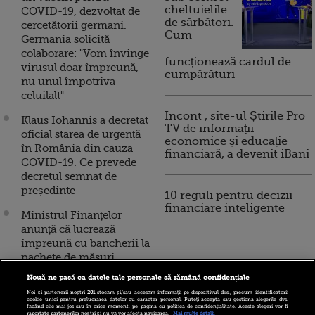
cheltuielile
COVID-19, dezvoltat de
de sărbători.
cercetătorii germani.
Cum
Germania solicită
colaborare: "Vom învinge
funcționează cardul de
virusul doar împreună,
cumpărături
nu unul împotriva
celuilalt"
Incont , site-ul Știrile Pro
Klaus Iohannis a decretat
TV de informații
oficial starea de urgență
economice și educație
în România din cauza
financiară, a devenit iBani
COVID-19. Ce prevede
decretul semnat de
președinte
10 reguli pentru decizii
financiare inteligente
Ministrul Finanțelor
anunță că lucrează
împreună cu bancherii la
pachete de măsuri
pentru atenuarea
Nouă ne pasă ca datele tale personale să rămână confidențiale
efectelor economice ale
Noi și partenerii noștri
201
stocăm și/sau accesăm informații pe dispozitivul dvs., precum identificatorii
COVID-19. Ce ajutor
cookie unici pentru prelucrarea datelor cu caracter personal. Puteți accepta sau gestiona alegerile dvs.
făcând clic mai jos sau în orice moment, pe pagina cu politica de confidențialitate. Aceste alegeri vor fi
oferă UE statelor membre
raportate partenerilor noștri și nu vă vor afecta navigarea.
Mai multe detalii