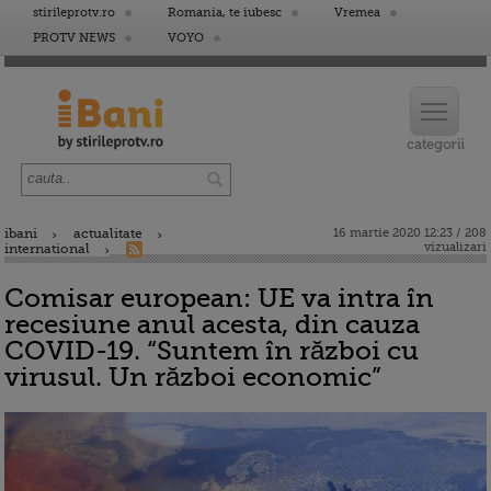
stirileprotv.ro
Romania, te iubesc
Vremea
PROTV NEWS
VOYO
ibani
actualitate
16 martie 2020 12:23 / 208
vizualizari
international
Comisar european: UE va intra în
recesiune anul acesta, din cauza
COVID-19. “Suntem în război cu
virusul. Un război economic”