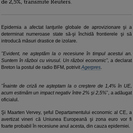
de 2,5%, transmite Reuters.
Epidemia a afectat lanţurile globale de aprovizionare şi a
determinat numeroase state să-şi închidă frontierele şi să
introducă măsuri drastice de izolare.
"Evident, ne aşteptăm la o recesiune în timpul acestui an.
Suntem în război cu virusul. Un război economic",
a declarat
Breton la postul de radio BFM, potrivit
Agerpres
.
"Înainte de criză ne aşteptam la o creştere de 1,4% în UE,
acum estimăm un impact negativ între 2% şi 2,5%
", a adăugat
oficialul.
Şi Maarten Vervey, şeful Departamentului economic al CE, a
avertizat vineri că Uniunea Europeană şi zona euro vor fi
foarte probabil în recesiune anul acesta, din cauza epidemiei.