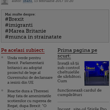
autor:
iBani
, 13 februarie 2017 10:20
Mai multe despre:
#Brexit
#imigranti
#Marea Britanie
#munca in strainatate
Pe acelasi subiect:
Prima pagina pe
scurt:
Unda verde pentru
Brexit. Parlamentarii
Invață să ții
britanici au adoptat
sub control
cheltuielile
proiectul de lege al
de sărbători.
Guvernului de declansare
Cum
a iesirii din UE
funcționează cardul de
Reactie dura a Theresei
cumpărături
May fata de amenintatile
scotienilor cu ruperea de
Regat, dupa Brexit: “O
Incont , site-ul Știrile Pro