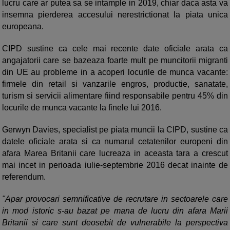
lucru care ar putea sa se intample in 2019, chiar daca asta va
insemna pierderea accesului nerestrictionat la piata unica
europeana.
CIPD sustine ca cele mai recente date oficiale arata ca
angajatorii care se bazeaza foarte mult pe muncitorii migranti
din UE au probleme in a acoperi locurile de munca vacante:
firmele din retail si vanzarile engros, productie, sanatate,
turism si servicii alimentare fiind responsabile pentru 45% din
locurile de munca vacante la finele lui 2016.
Gerwyn Davies, specialist pe piata muncii la CIPD, sustine ca
datele oficiale arata si ca numarul cetatenilor europeni din
afara Marea Britanii care lucreaza in aceasta tara a crescut
mai incet in perioada iulie-septembrie 2016 decat inainte de
referendum.
"Apar provocari semnificative de recrutare in sectoarele care
in mod istoric s-au bazat pe mana de lucru din afara Marii
Britanii si care sunt deosebit de vulnerabile la perspectiva