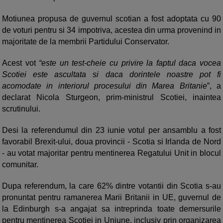
Motiunea propusa de guvernul scotian a fost adoptata cu 90
de voturi pentru si 34 impotriva, acestea din urma provenind in
majoritate de la membrii Partidului Conservator.
Acest vot
“este un test-cheie cu privire la faptul daca vocea
Scotiei este ascultata si daca dorintele noastre pot fi
acomodate in interiorul procesului din Marea Britanie
”, a
declarat Nicola Sturgeon, prim-ministrul Scotiei, inaintea
scrutinului.
Desi la referendumul din 23 iunie votul per ansamblu a fost
favorabil Brexit-ului, doua provincii - Scotia si Irlanda de Nord
- au votat majoritar pentru mentinerea Regatului Unit in blocul
comunitar.
Dupa referendum, la care 62% dintre votantii din Scotia s-au
pronuntat pentru ramanerea Marii Britanii in UE, guvernul de
la Edinburgh s-a angajat sa intreprinda toate demersurile
pentru mentinerea Scotiei in Uniune, inclusiv prin organizarea