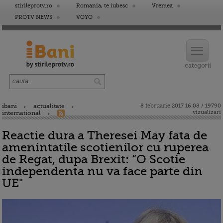
stirileprotv.ro
Romania, te iubesc
Vremea
PROTV NEWS
VOYO
ibani
actualitate
8 februarie 2017 16:08 / 19790
vizualizari
international
Reactie dura a Theresei May fata de
amenintatile scotienilor cu ruperea
de Regat, dupa Brexit: “O Scotie
independenta nu va face parte din
UE"