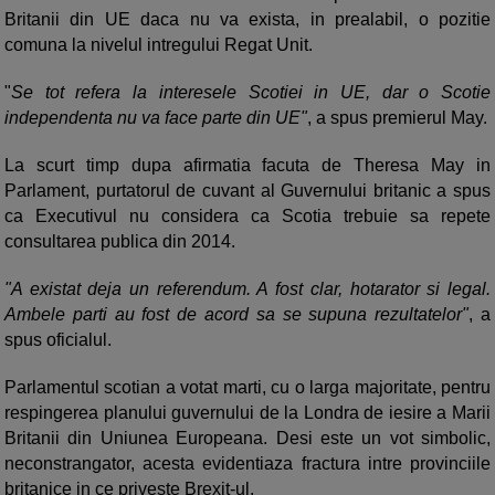
Britanii din UE daca nu va exista, in prealabil, o pozitie
comuna la nivelul intregului Regat Unit.
"
Se tot refera la interesele Scotiei in UE, dar o Scotie
independenta nu va face parte din UE"
, a spus premierul May.
La scurt timp dupa afirmatia facuta de Theresa May in
Parlament, purtatorul de cuvant al Guvernului britanic a spus
ca Executivul nu considera ca Scotia trebuie sa repete
consultarea publica din 2014.
"A existat deja un referendum. A fost clar, hotarator si legal.
Ambele parti au fost de acord sa se supuna rezultatelor"
, a
spus oficialul.
Parlamentul scotian a votat marti, cu o larga majoritate, pentru
respingerea planului guvernului de la Londra de iesire a Marii
Britanii din Uniunea Europeana. Desi este un vot simbolic,
neconstrangator, acesta evidentiaza fractura intre provinciile
britanice in ce priveste Brexit-ul.