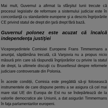
Mai mult, Guvernul a afirmat la sfârşitul lunii trecute că
procesul legislativ de reformare a sistemului judiciar este în
concordanţă cu standardele europene şi a descris îngrijorările
CE privind statul de drept din ţară drept fără bază.
Guvernul polonez este acuzat că încalcă
independenţa justiţiei
Vicepreşedintele Comisiei Europene Frans Timmermans a
anunţat, săptămâna trecută, că Varşovia nu a propus nicio
măsură prin care să răspundă îngrijorărilor cu privire la statul
de drept, la ultimele discuţii cu Bruxellesul despre reformele
judiciare controversate din Polonia.
În aceste condiții, Comisia este pregătită să-şi folosească
instrumentele de care dispune pentru a se asigura că cel mai
mare stat UE din Europa de Est nu se îndepărtează de la
valorile democratice ale Uniunii, a dat asigurări Timmermans
în faţa parlamentarilor europeni.