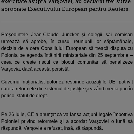
exercitate asupra Varşoviei, au declarat trei surse
apropiate Executivului European pentru Reuters.
Preşedintele Jean-Claude Juncker şi colegii săi comisari
urmează să aprobe, în cursul reuniunii lor săptămânale,
decizia de a cere Consiliului European să treacă disputa cu
Polonia pe agenda întâlnirii ministeriale din 25 septembrie –
ceea ce creşte riscul ca blocul comunitar să penalizeze
Varşovia, dacă aceasta persistă.
Guvernul naţionalist polonez respinge acuzaţiile UE, potrivit
cărora reformele din sistemul de justiţie şi vizând media pun în
pericol statul de drept.
Pe 26 iulie, CE a anunţat că va lansa acţiuni legale împotriva
Poloniei privind reformele şi a acordat Varşoviei o lună să
răspundă. Varşovia a refuzat, însă, să răspundă.