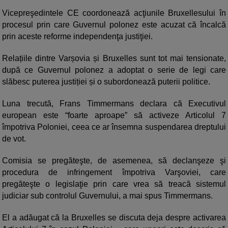
Vicepreşedintele CE coordonează acţiunile Bruxellesului în
procesul prin care Guvernul polonez este acuzat că încalcă
prin aceste reforme independenţa justiţiei.
Relațiile dintre Varșovia și Bruxelles sunt tot mai tensionate,
după ce Guvernul polonez a adoptat o serie de legi care
slăbesc puterea justiției și o subordonează puterii politice.
Luna trecută, Frans Timmermans declara că Executivul
european este “foarte aproape” să activeze Articolul 7
împotriva Poloniei, ceea ce ar însemna suspendarea dreptului
de vot.
Comisia se pregăteşte, de asemenea, să declanşeze şi
procedura de infringement împotriva Varşoviei, care
pregăteşte o legislaţie prin care vrea să treacă sistemul
judiciar sub controlul Guvernului, a mai spus Timmermans.
El a adăugat că la Bruxelles se discuta deja despre activarea