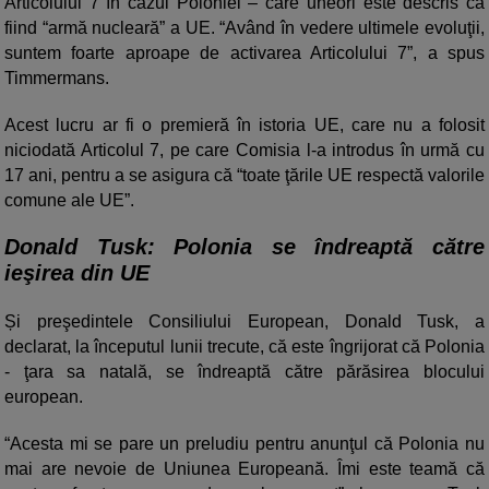
Articolului 7 în cazul Poloniei – care uneori este descris că
fiind “armă nucleară” a UE. “Având în vedere ultimele evoluţii,
suntem foarte aproape de activarea Articolului 7”, a spus
Timmermans.
Acest lucru ar fi o premieră în istoria UE, care nu a folosit
niciodată Articolul 7, pe care Comisia l-a introdus în urmă cu
17 ani, pentru a se asigura că “toate ţările UE respectă valorile
comune ale UE”.
Donald Tusk: Polonia se îndreaptă către
ieşirea din UE
Și preşedintele Consiliului European, Donald Tusk, a
declarat, la începutul lunii trecute, că este îngrijorat că Polonia
- ţara sa natală, se îndreaptă către părăsirea blocului
european.
“Acesta mi se pare un preludiu pentru anunţul că Polonia nu
mai are nevoie de Uniunea Europeană. Îmi este teamă că