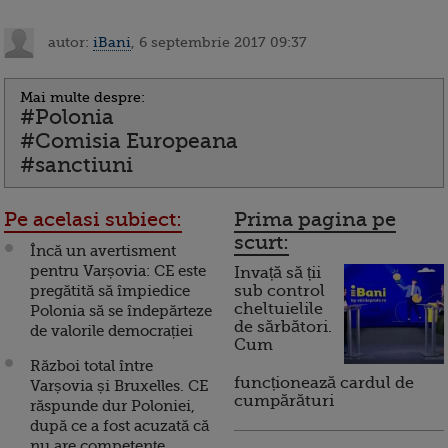
autor:
iBani
, 6 septembrie 2017 09:37
Mai multe despre:
#Polonia
#Comisia Europeana
#sanctiuni
Pe acelasi subiect:
Prima pagina pe
scurt:
Încă un avertisment
pentru Varșovia: CE este
Invață să ții
pregătită să împiedice
sub control
cheltuielile
Polonia să se îndepărteze
de sărbători.
de valorile democrației
Cum
Război total între
funcționează cardul de
Varșovia și Bruxelles. CE
cumpărături
răspunde dur Poloniei,
după ce a fost acuzată că
nu are competenţe