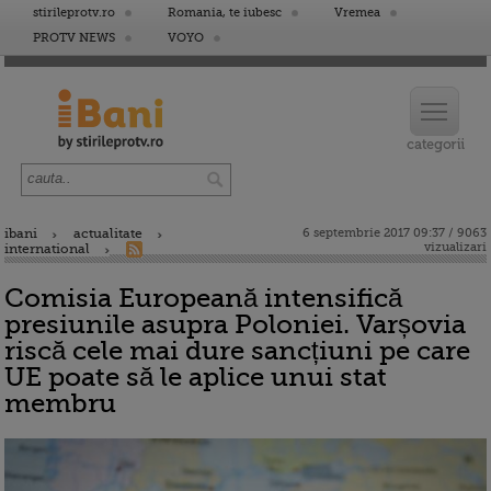
stirileprotv.ro
Romania, te iubesc
Vremea
PROTV NEWS
VOYO
ibani
actualitate
6 septembrie 2017 09:37 / 9063
vizualizari
international
Comisia Europeană intensifică
presiunile asupra Poloniei. Varșovia
riscă cele mai dure sancțiuni pe care
UE poate să le aplice unui stat
membru