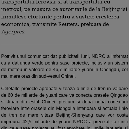
transportului feroviar si al transportului cu
metroul, pe masura ce autoritatile de la Beijing isi
inmultesc eforturile pentru a sustine cresterea
economica, transmite Reuters, preluata de
Agerpres
.
Potrivit unui comunicat dat publicitatii luni, NDRC a informat
ca a dat unda verde pentru sase proiecte, inclusiv un sistem
de metrou in valoare de 46,7 miliarde yuani in Chengdu, cel
mai mare oras din sud-vestul Chinei.
Celelalte proiecte aprobate vizeaza o linie de tren in valoare
de 60 de miliarde de yuani care va conecta orasele Qingdao
si Jinan din estul Chinei, precum si doua noua conexiuni
feroviare intre orasele din Mongolia Interioara si actuala linie
de tren de mare viteza Beijing-Shenyang care vor costa
impreuna 42,5 miliarde de yuani. NRDC a precizat ca cinci
din cele sase proiecte au fost aprobate in lunile ianuarie si