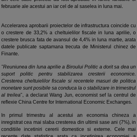
februarie ale acestui an iar cel de al saselea in luna mai.
Accelerarea aprobarii proiectelor de infrastructura coincide cu
o crestere de 33,2% a cheltuielilor fiscale in luna aprilie, o
crestere brusca fata de avansul de 4,4% in luna martie, arata
datele publicate saptamana trecuta de Ministerul chinez de
Finante.
"Reuniunea din luna aprilie a Biroului Politic a dorit sa dea un
suport politic pentru stabilizarea cresterii economice.
Cresterea cheltuielilor fiscale si recentele masuri de politica
monetare sunt posibile sa conduca la o stabilizare in trimestrul
al treilea
", a declarat Wang Jun, economist sef la centrul de
reflexie China Centre for International Economic Exchanges.
In primul trimestru al acestui an economia chineza a
inregistrat cea mai slaba cresterea din ultimii sase ani (7%), in
conditiile incetiniri cererii domestice si externe. Cele mai
recente date statistice arata ca incetinirea economiei a