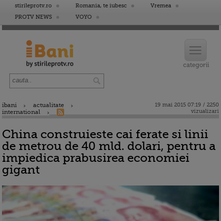
stirileprotv.ro
Romania, te iubesc
Vremea
PROTV NEWS
VOYO
ibani
actualitate
19 mai 2015 07:19 / 2250
vizualizari
international
China construieste cai ferate si linii
de metrou de 40 mld. dolari, pentru a
impiedica prabusirea economiei
gigant