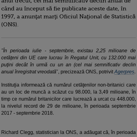
anul trecut, cel mai semnificativ declin anual de
când au început să fie publicate aceste date, în
1997, a anunţat marţi Oficiul Naţional de Statistică
(ONS).
"În perioada iulie - septembrie, existau 2,25 milioane de
cetăţeni din UE care lucrau în Regatul Unit, cu 132.000 mai
puţini decât în urmă cu un an (cel mai semnificativ declin
anual înregistrat vreodată
", precizează ONS, potrivit
Agerpres
.
Instituţia informează că numărul cetăţenilor non-britanici care
au un loc de muncă a scăzut cu 98.000, la 3,49 milioane, în
timp ce numărul britanicilor care lucrează a urcat cu 448.000,
la nivelul record de 29 de milioane, în perioada septembrie
2017 - septembrie 2018.
Richard Clegg, statistician la ONS, a adăugat că, în perioada