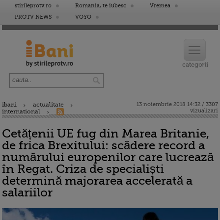
stirileprotv.ro
Romania, te iubesc
Vremea
PROTV NEWS
VOYO
ibani
actualitate
13 noiembrie 2018 14:32 / 3307
vizualizari
international
Cetățenii UE fug din Marea Britanie,
de frica Brexitului: scădere record a
numărului europenilor care lucrează
în Regat. Criza de specialiști
determină majorarea accelerată a
salariilor