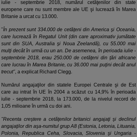
iulie - septembrie 2018, numărul cetăţenilor din state
europene care nu sunt membre ale UE şi lucrează în Marea
Britanie a urcat cu 13.000.
"
În prezent sunt 334.000 de cetăţeni din America şi Oceania,
care lucrează în Regatul Unit (din care aproximativ jumătate
sunt din SUA, Australia şi Noua Zeelandă), cu 55.000 mai
mulţi decât în urmă cu un an. De asemenea, în perioada iulie -
septembrie 2018, erau 250.000 de cetăţeni din ţări africane
care lucrau în Marea Britanie, cu 36.000 mai puţini decât anul
trecut"
, a explicat Richard Clegg.
Numărul angajaţilor din statele Europei Centrale şi de Est
care au intrat în UE în 2004 a scăzut cu 14,9% în perioada
iulie - septembrie 2018, la 173.000, de la nivelul record de
1,05 milioane în urmă cu doi ani.
"Recenta creştere a cetăţenilor britanici angajaţi şi declinul
angajaţilor din aşa-numitul grup A8 (Estonia, Letonia, Lituania,
Polonia, Republica Ceha, Slovacia, Slovenia şi Ungaria -