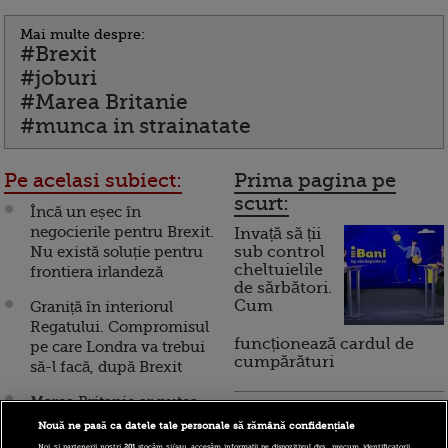
Mai multe despre:
#Brexit
#joburi
#Marea Britanie
#munca in strainatate
Pe acelasi subiect:
Prima pagina pe
scurt:
Încă un eșec în
negocierile pentru Brexit.
Invață să ții
Nu există soluție pentru
sub control
cheltuielile
frontiera irlandeză
de sărbători.
Cum
Graniță în interiorul
Regatului. Compromisul
funcționează cardul de
pe care Londra va trebui
cumpărături
să-l facă, după Brexit
Marea Britanie ar putea
Incont , site-ul Știrile Pro
să facă din nou cerere de
Nouă ne pasă ca datele tale personale să rămână confidențiale
TV de informații
aderare la UE, după
Noi și partenerii noștri
201
stocăm și/sau accesăm informații pe dispozitivul dvs., precum identificatorii