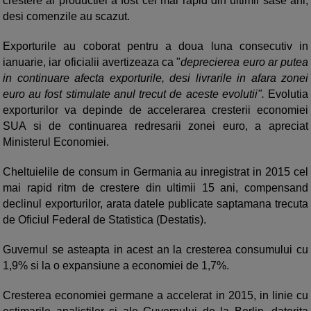
crestere al productiei a fost cel mai rapid din ultimii sase ani,
desi comenzile au scazut.
Exporturile au coborat pentru a doua luna consecutiv in
ianuarie, iar oficialii avertizeaza ca "
deprecierea euro ar putea
in continuare afecta exporturile, desi livrarile in afara zonei
euro au fost stimulate anul trecut de aceste evolutii".
Evolutia
exporturilor va depinde de accelerarea cresterii economiei
SUA si de continuarea redresarii zonei euro, a apreciat
Ministerul Economiei.
Cheltuielile de consum in Germania au inregistrat in 2015 cel
mai rapid ritm de crestere din ultimii 15 ani, compensand
declinul exporturilor, arata datele publicate saptamana trecuta
de Oficiul Federal de Statistica (Destatis).
Guvernul se asteapta in acest an la cresterea consumului cu
1,9% si la o expansiune a economiei de 1,7%.
Cresterea economiei germane a accelerat in 2015, in linie cu