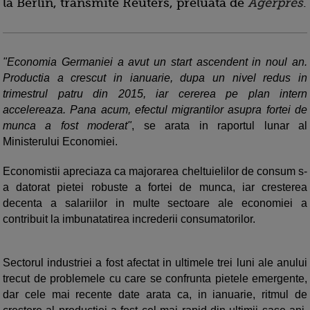
la Berlin, transmite Reuters, preluata de
Agerpres
.
"Economia Germaniei a avut un start ascendent in noul an.
Productia a crescut in ianuarie, dupa un nivel redus in
trimestrul patru din 2015, iar cererea pe plan intern
accelereaza. Pana acum, efectul migrantilor asupra fortei de
munca a fost moderat"
, se arata in raportul lunar al
Ministerului Economiei.
Economistii apreciaza ca majorarea cheltuielilor de consum s-
a datorat pietei robuste a fortei de munca, iar cresterea
decenta a salariilor in multe sectoare ale economiei a
contribuit la imbunatatirea increderii consumatorilor.
Sectorul industriei a fost afectat in ultimele trei luni ale anului
trecut de problemele cu care se confrunta pietele emergente,
dar cele mai recente date arata ca, in ianuarie, ritmul de