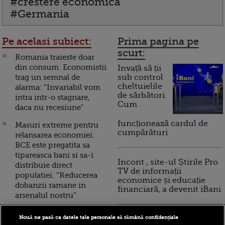
#crestere economica
#Germania
Pe acelasi subiect:
Prima pagina pe
scurt:
Romania traieste doar
din consum. Economistii
Invață să ții
trag un semnal de
sub control
cheltuielile
alarma: “Invariabil vom
de sărbători.
intra intr-o stagnare,
Cum
daca nu recesiune"
funcționează cardul de
Masuri extreme pentru
cumpărături
relansarea economiei:
BCE este pregatita sa
tipareasca bani si sa-i
Incont , site-ul Știrile Pro
distribuie direct
TV de informații
populatiei. “Reducerea
economice și educație
dobanzii ramane in
financiară, a devenit iBani
arsenalul nostru”
Isarescu: “Nu am vazut
Nouă ne pasă ca datele tale personale să rămână confidențiale
10 reguli pentru decizii
niciodata in ultimii 25 de