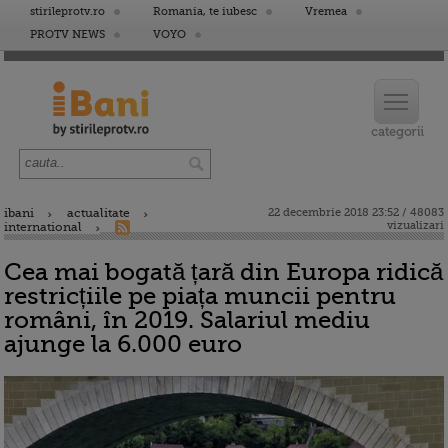
stirileprotv.ro
Romania, te iubesc
Vremea
PROTV NEWS
VOYO
ibani
actualitate
22 decembrie 2018 23:52 / 48083
vizualizari
international
Cea mai bogată țară din Europa ridică
restricțiile pe piața muncii pentru
români, în 2019. Salariul mediu
ajunge la 6.000 euro