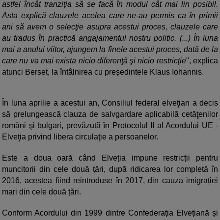
astfel încât tranziţia să se facă în modul cât mai lin posibil.
Asta explică clauzele acelea care ne-au permis ca în primii
ani să avem o selecţie asupra acestui proces, clauzele care
au tradus în practică angajamentul nostru politic. (...) În luna
mai a anului viitor, ajungem la finele acestui proces, dată de la
care nu va mai exista nicio diferenţă şi nicio restricţie
", explica
atunci Berset, la întâlnirea cu președintele Klaus Iohannis.
În luna aprilie a acestui an, Consiliul federal elveţian a decis
să prelungească clauza de salvgardare aplicabilă cetăţenilor
români şi bulgari, prevăzută în Protocolul II al Acordului UE -
Elveţia privind libera circulaţie a persoanelor.
Este a doua oară când Elveția impune restricții pentru
muncitorii din cele două țări, după ridicarea lor completă în
2016, acestea fiind reintroduse în 2017, din cauza imigrației
mari din cele două țări.
Conform Acordului din 1999 dintre Confederația Elvețiană și