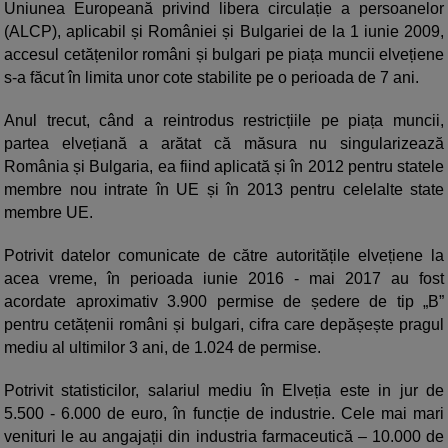
Uniunea Europeană privind libera circulație a persoanelor
(ALCP), aplicabil și României și Bulgariei de la 1 iunie 2009,
accesul cetățenilor români și bulgari pe piața muncii elvețiene
s-a făcut în limita unor cote stabilite pe o perioada de 7 ani.
Anul trecut, când a reintrodus restricțiile pe piața muncii,
partea elvețiană a arătat că măsura nu singularizează
România și Bulgaria, ea fiind aplicată și în 2012 pentru statele
membre nou intrate în UE și în 2013 pentru celelalte state
membre UE.
Potrivit datelor comunicate de către autoritățile elvețiene la
acea vreme, în perioada iunie 2016 - mai 2017 au fost
acordate aproximativ 3.900 permise de ședere de tip „B”
pentru cetățenii români și bulgari, cifra care depășește pragul
mediu al ultimilor 3 ani, de 1.024 de permise.
Potrivit statisticilor, salariul mediu în Elveția este in jur de
5.500 - 6.000 de euro, în funcție de industrie. Cele mai mari
venituri le au angajații din industria farmaceutică – 10.000 de