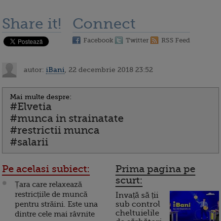
Share it!
Connect
Facebook
Twitter
RSS Feed
autor:
iBani
, 22 decembrie 2018 23:52
Mai multe despre:
#Elvetia
#munca in strainatate
#restrictii munca
#salarii
Pe acelasi subiect:
Prima pagina pe
scurt:
Țara care relaxează
restricțiile de muncă
Invață să ții
pentru străini. Este una
sub control
cheltuielile
dintre cele mai râvnite