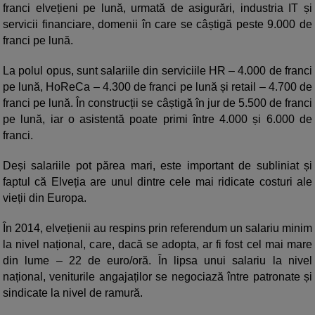
franci elvețieni pe lună, urmată de asigurări, industria IT și
servicii financiare, domenii în care se câștigă peste 9.000 de
franci pe lună.
La polul opus, sunt salariile din serviciile HR – 4.000 de franci
pe lună, HoReCa – 4.300 de franci pe lună și retail – 4.700 de
franci pe lună. În construcții se câștigă în jur de 5.500 de franci
pe lună, iar o asistentă poate primi între 4.000 și 6.000 de
franci.
Deși salariile pot părea mari, este important de subliniat și
faptul că Elveția are unul dintre cele mai ridicate costuri ale
vieții din Europa.
În 2014, elvețienii au respins prin referendum un salariu minim
la nivel național, care, dacă se adopta, ar fi fost cel mai mare
din lume – 22 de euro/oră. În lipsa unui salariu la nivel
național, veniturile angajaților se negociază între patronate și
sindicate la nivel de ramură.