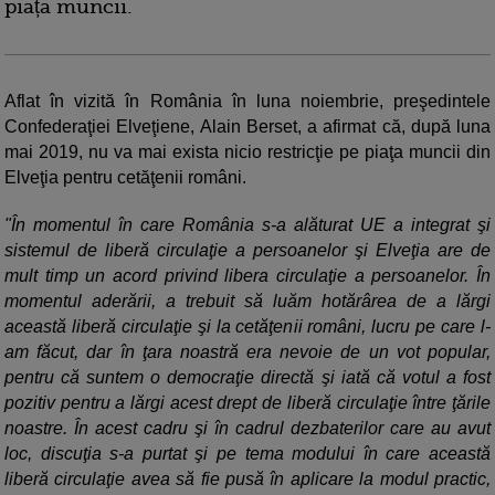
piața muncii.
Aflat în vizită în România în luna noiembrie, preşedintele
Confederaţiei Elveţiene, Alain Berset, a afirmat că, după luna
mai 2019, nu va mai exista nicio restricţie pe piaţa muncii din
Elveţia pentru cetăţenii români.
"În momentul în care România s-a alăturat UE a integrat şi
sistemul de liberă circulaţie a persoanelor şi Elveţia are de
mult timp un acord privind libera circulaţie a persoanelor. În
momentul aderării, a trebuit să luăm hotărârea de a lărgi
această liberă circulaţie şi la cetăţenii români, lucru pe care l-
am făcut, dar în ţara noastră era nevoie de un vot popular,
pentru că suntem o democraţie directă şi iată că votul a fost
pozitiv pentru a lărgi acest drept de liberă circulaţie între ţările
noastre. În acest cadru şi în cadrul dezbaterilor care au avut
loc, discuţia s-a purtat şi pe tema modului în care această
liberă circulaţie avea să fie pusă în aplicare la modul practic,