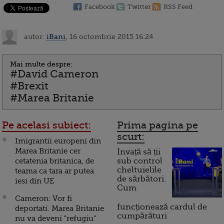
Facebook
Twitter
RSS Feed
autor:
iBani
, 16 octombrie 2015 16:24
Mai multe despre:
#David Cameron
#Brexit
#Marea Britanie
Pe acelasi subiect:
Prima pagina pe
scurt:
Imigrantii europeni din
Marea Britanie cer
Invață să ții
cetatenia britanica, de
sub control
cheltuielile
teama ca tara ar putea
de sărbători.
iesi din UE
Cum
Cameron: Vor fi
funcționează cardul de
deportati. Marea Britanie
cumpărături
nu va deveni "refugiu"