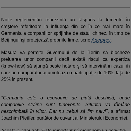
Noile reglementări reprezintă un răspuns la temerile în
creştere referitoare la influenţa din ce în ce mai mare în
Germania a companiilor sprijinite de statul chinez, în timp ce
Beijingul îşi protejează propriile firme, scrie
Agerpres
.
Măsura va permite Guvernului de la Berlin să blocheze
preluarea unor companii dacă există riscul ca expertiza
(know-how) să ajungă peste hotare şi să intervină în cazul în
care un cumpărător acumulează o participaţie de 10%, faţă de
25% în prezent.
"Germania este o economie de piaţă deschisă, unde
companiile străine sunt binevenite. Situaţia va rămâne
neschimbată în viitor. Dar nu trebui să fim naivi"
, a afirmat
Joachim Pfeiffer, purtător de cuvânt al Ministerului Economiei.
Acesta a adăugat:
"Este important să menţinem un echilibru...