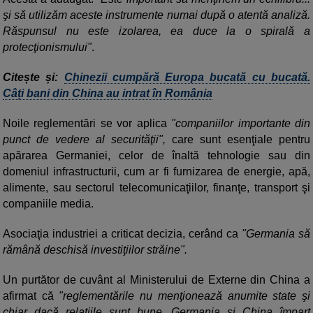
şi să utilizăm aceste instrumente numai după o atentă analiză.
Răspunsul nu este izolarea, ea duce la o spirală a
protecţionismului"
.
Citește și:
Chinezii cumpără Europa bucată cu bucată.
Câți bani din China au intrat în România
Noile reglementări se vor aplica
"companiilor importante din
punct de vedere al securităţii",
care sunt esenţiale pentru
apărarea Germaniei, celor de înaltă tehnologie sau din
domeniul infrastructurii, cum ar fi furnizarea de energie, apă,
alimente, sau sectorul telecomunicaţiilor, finanţe, transport şi
companiile media.
Asociaţia industriei a criticat decizia, cerând ca
"Germania să
rămână deschisă investiţiilor străine".
Un purtător de cuvânt al Ministerului de Externe din China a
afirmat că
"reglementările nu menţionează anumite state şi
chiar dacă relaţiile sunt bune, Germania şi China împart