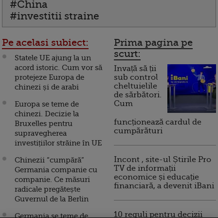
#China
#investitii straine
Pe acelasi subiect:
Prima pagina pe
scurt:
Statele UE ajung la un
acord istoric. Cum vor să
Invață să ții
protejeze Europa de
sub control
cheltuielile
chinezi și de arabi
de sărbători.
Cum
Europa se teme de
chinezi. Decizie la
funcționează cardul de
Bruxelles pentru
cumpărături
supravegherea
investițiilor străine în UE
Incont , site-ul Știrile Pro
Chinezii “cumpără”
TV de informații
Germania companie cu
economice și educație
companie. Ce măsuri
financiară, a devenit iBani
radicale pregătește
Guvernul de la Berlin
10 reguli pentru decizii
Germania se teme de