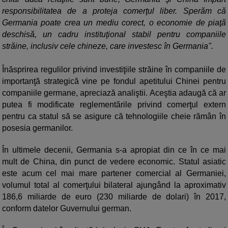
responsibilitatea de a proteja comerţul liber. Sperăm că
Germania poate crea un mediu corect, o economie de piaţă
deschisă, un cadru instituţional stabil pentru companiile
străine, inclusiv cele chineze, care investesc în Germania".
Înăsprirea regulilor privind investiţiile străine în companiile de
importanţă strategică vine pe fondul apetitului Chinei pentru
companiile germane, apreciază analiştii. Aceştia adaugă că ar
putea fi modificate reglementările privind comerţul extern
pentru ca statul să se asigure că tehnologiile cheie rămân în
posesia germanilor.
În ultimele decenii, Germania s-a apropiat din ce în ce mai
mult de China, din punct de vedere economic. Statul asiatic
este acum cel mai mare partener comercial al Germaniei,
volumul total al comerţului bilateral ajungând la aproximativ
186,6 miliarde de euro (230 miliarde de dolari) în 2017,
conform datelor Guvernului german.