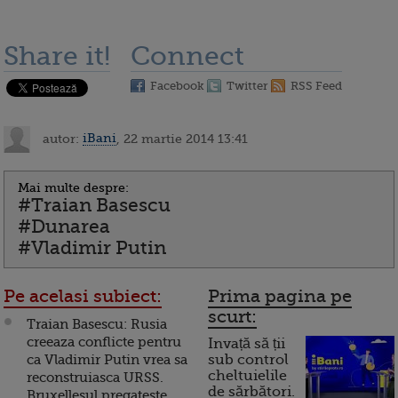
Share it!
Connect
Facebook
Twitter
RSS Feed
autor:
iBani
, 22 martie 2014 13:41
Mai multe despre:
#Traian Basescu
#Dunarea
#Vladimir Putin
Pe acelasi subiect:
Prima pagina pe
scurt:
Traian Basescu: Rusia
creeaza conflicte pentru
Invață să ții
ca Vladimir Putin vrea sa
sub control
cheltuielile
reconstruiasca URSS.
de sărbători.
Bruxellesul pregateste