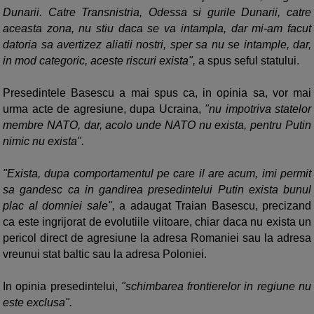
Dunarii. Catre Transnistria, Odessa si gurile Dunarii, catre
aceasta zona, nu stiu daca se va intampla, dar mi-am facut
datoria sa avertizez aliatii nostri, sper sa nu se intample, dar,
in mod categoric, aceste riscuri exista",
a spus seful statului.
Presedintele Basescu a mai spus ca, in opinia sa, vor mai
urma acte de agresiune, dupa Ucraina,
"nu impotriva statelor
membre NATO, dar, acolo unde NATO nu exista, pentru Putin
nimic nu exista".
"Exista, dupa comportamentul pe care il are acum, imi permit
sa gandesc ca in gandirea presedintelui Putin exista bunul
plac al domniei sale",
a adaugat Traian Basescu, precizand
ca este ingrijorat de evolutiile viitoare, chiar daca nu exista un
pericol direct de agresiune la adresa Romaniei sau la adresa
vreunui stat baltic sau la adresa Poloniei.
In opinia presedintelui,
"schimbarea frontierelor in regiune nu
este exclusa".