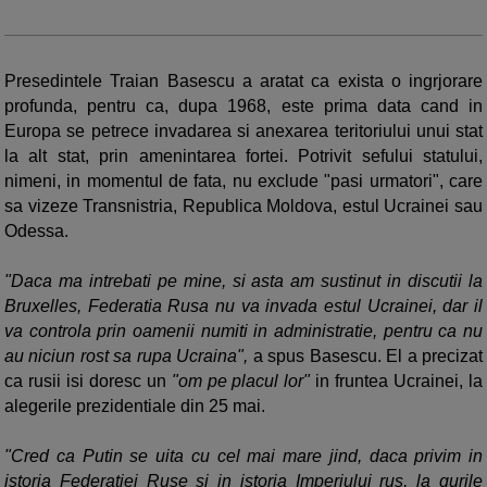
Presedintele Traian Basescu a aratat ca exista o ingrjorare
profunda, pentru ca, dupa 1968, este prima data cand in
Europa se petrece invadarea si anexarea teritoriului unui stat
la alt stat, prin amenintarea fortei. Potrivit sefului statului,
nimeni, in momentul de fata, nu exclude "pasi urmatori", care
sa vizeze Transnistria, Republica Moldova, estul Ucrainei sau
Odessa.
"Daca ma intrebati pe mine, si asta am sustinut in discutii la
Bruxelles, Federatia Rusa nu va invada estul Ucrainei, dar il
va controla prin oamenii numiti in administratie, pentru ca nu
au niciun rost sa rupa Ucraina",
a spus Basescu. El a precizat
ca rusii isi doresc un
"om pe placul lor"
in fruntea Ucrainei, la
alegerile prezidentiale din 25 mai.
"Cred ca Putin se uita cu cel mai mare jind, daca privim in
istoria Federatiei Ruse si in istoria Imperiului rus, la gurile