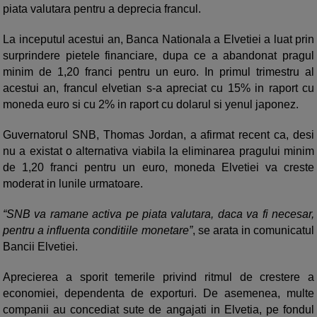
piata valutara pentru a deprecia francul.
La inceputul acestui an, Banca Nationala a Elvetiei a luat prin
surprindere pietele financiare, dupa ce a abandonat pragul
minim de 1,20 franci pentru un euro. In primul trimestru al
acestui an, francul elvetian s-a apreciat cu 15% in raport cu
moneda euro si cu 2% in raport cu dolarul si yenul japonez.
Guvernatorul SNB, Thomas Jordan, a afirmat recent ca, desi
nu a existat o alternativa viabila la eliminarea pragului minim
de 1,20 franci pentru un euro, moneda Elvetiei va creste
moderat in lunile urmatoare.
“SNB va ramane activa pe piata valutara, daca va fi necesar,
pentru a influenta conditiile monetare”
, se arata in comunicatul
Bancii Elvetiei.
Aprecierea a sporit temerile privind ritmul de crestere a
economiei, dependenta de exporturi. De asemenea, multe
companii au concediat sute de angajati in Elvetia, pe fondul