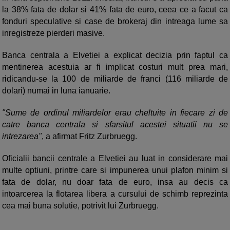
la 38% fata de dolar si 41% fata de euro, ceea ce a facut ca
fonduri speculative si case de brokeraj din intreaga lume sa
inregistreze pierderi masive.
Banca centrala a Elvetiei a explicat decizia prin faptul ca
mentinerea acestuia ar fi implicat costuri mult prea mari,
ridicandu-se la 100 de miliarde de franci (116 miliarde de
dolari) numai in luna ianuarie.
"Sume de ordinul miliardelor erau cheltuite in fiecare zi de
catre banca centrala si sfarsitul acestei situatii nu se
intrezarea"
, a afirmat Fritz Zurbruegg.
Oficialii bancii centrale a Elvetiei au luat in considerare mai
multe optiuni, printre care si impunerea unui plafon minim si
fata de dolar, nu doar fata de euro, insa au decis ca
intoarcerea la flotarea libera a cursului de schimb reprezinta
cea mai buna solutie, potrivit lui Zurbruegg.