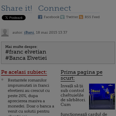
Share it!
Connect
Facebook
Twitter
RSS Feed
autor:
iBani
, 18 mai 2015 13:37
Mai multe despre:
#franc elvetian
#Banca Elvetiei
Pe acelasi subiect:
Prima pagina pe
scurt:
Restantele romanilor
imprumutati in franci
Invață să ții
elvetieni au crescut cu
sub control
cheltuielile
peste 20%, dupa
de sărbători.
aprecierea masiva a
Cum
monedei. Doar o banca a
venit cu solutii pentru
funcționează cardul de