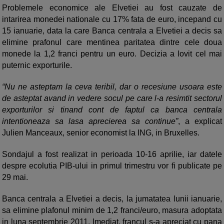
Problemele economice ale Elvetiei au fost cauzate de
intarirea monedei nationale cu 17% fata de euro, incepand cu
15 ianuarie, data la care Banca centrala a Elvetiei a decis sa
elimine prafonul care mentinea paritatea dintre cele doua
monede la 1,2 franci pentru un euro. Decizia a lovit cel mai
puternic exporturile.
“Nu ne asteptam la ceva teribil, dar o recesiune usoara este
de asteptat avand in vedere socul pe care l-a resimtit sectorul
exporturilor si tinand cont de faptul ca banca centrala
intentioneaza sa lasa aprecierea sa continue”
, a explicat
Julien Manceaux, senior economist la ING, in Bruxelles.
Sondajul a fost realizat in perioada 10-16 aprilie, iar datele
despre ecolutia PIB-ului in primul trimestru vor fi publicate pe
29 mai.
Banca centrala a Elvetiei a decis, la jumatatea lunii ianuarie,
sa elimine plafonul minim de 1,2 franci/euro, masura adoptata
in luna septembrie 2011. Imediat, francul s-a apreciat cu pana