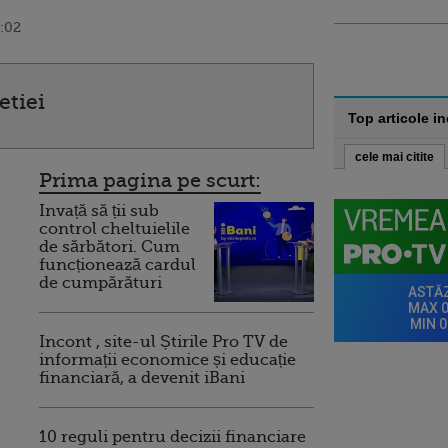
3:02
etiei
Top articole i
cele mai citite
Prima pagina pe scurt:
Invață să ții sub
control cheltuielile
de sărbători. Cum
funcționează cardul
de cumpărături
Incont , site-ul Știrile Pro TV de
informații economice și educație
financiară, a devenit iBani
10 reguli pentru decizii financiare