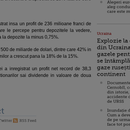
Alegeri eu
aleg condu
care este m
trat insa un profit de 236 milioane franci de
re le percepe pentru depozitele la vedere,
Ucraina
a la depozite la minus 0,75%.
Explozie la
din Ucraina
500 de miliarde de dolari, dintre care 42% in
gazele pent
iunilor a crescut pana la 18% de la 15%.
se întâmplă 
gaze ruseșt
 a inregistrat un profit net record de 38,3
continent
actionarilor sai dividende in valoare de doua
Documente d
Cernobîl, c
din istorie,
accidente 
de URSS
t
Inundație d
Cum a deve
de pe urma
Twitter
RSS Feed
face tot po