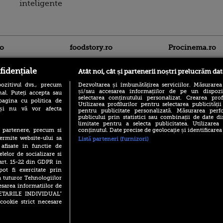
inteligente
ro
foodstory.ro
Procinema.ro
fidențiale
Atât noi, cât și partenerii noștri prelucrăm dat
ozitivul dvs., precum
Dezvoltarea și îmbunătățirea serviciilor. Măsurarea
și/sau accesarea informațiilor de pe un dispoziti
al. Puteți accepta sau
selectarea conținutului personalizat. Crearea prof
pagina cu politica de
Utilizarea profilurilor pentru selectarea publicității
i și nu vă vor afecta
pentru publicitate personalizată. Măsurarea perfo
publicului prin statistici sau combinații de date di
(P) Descoperă Lumea
Nikolaj Coster-Wa
limitate pentru a selecta publicitatea. Utilizarea
Evenimentelor din România
Urzeala Tronurilor
conținutul. Date precise de geolocație și identificarea
te partenere, precum si
cu Transilvania Events!
Annabelle Wallis,
ermite website-ului sa
Listă parteneri (furnizori)
lui Sebastian Stan,
(P) Raku, gaming intens și o
 afisate in functie de
prinși într-o curs
pauză binemeritată cu...
elelor de socializare si
pizza Guseppe
 art. 15-22 din GDPR in
Emoții intense pe
Sebastian Stan! Iub
pot fi exercitate prin
(P) Poți folosi bonurile de
Annabelle, l-a făcu
a tuturor Tehnologiilor
masă pentru a comanda
mâncare acasă? Lista
esarea informatiilor de
Din 14 septembrie
aplicațiilor care le acceptă
SETARILE INDIVIDUAL”
Popescu revine în 
cookie strict necesare
principal la Pro T