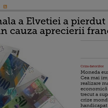
la a Elvetiei a pierdut
in cauza aprecierii fra
Criza datoriilor
Moneda euro
Cea mai im
realizare m
economică 
trecut a sup
crize mondi
handicapat 