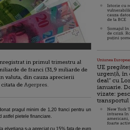
Istorie cu 
vulnerabilă
cauza dator
de la BCE
Șomajul în 
de criză. R
puțini șom
Uniunea Europea
nregistrat in primul trimestru al
UE pregăte
miliarde de franci (31,9 miliarde de
urgență, în
in valuta, din cauza aprecierii
deal” cu Lo
 citata de
Agerpres.
ianuarie. 
vizate: pesc
transportul 
New York T
onat pragul minim de 1,20 franci pentru un
intrarea în
 astfel pietele financiare.
americani,
foarte acti
eda elvetiana s-a apreciat cu 15% fata de euro