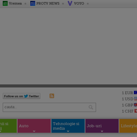
Vremea
PROTV NEWS
VOYO
1 EUR
1 USD
1 GBP
1 CHF
i si
Tehnologie si
Auto
Job-uri
Lifestyl
i
media