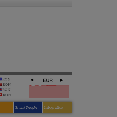
EUR
RON
RON
RON
RON
e
Smart People
Infografice