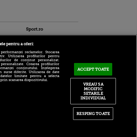
Sport.ro
ele pentru a oferi:
 performanței reclamelor. Stocarea
v. Utilizarea profilurilor pentru
ilurilor de conținut personalizat.
 personalizate. Crearea profilurilor
rmanței conținutului. Înțelegerea
ACCEPT TOATE
n surse diferite. Utilizarea de date
Planul lui Cristi Chivu la
ldau din
 datelor limitate pentru a selecta
Inter Milano după plecarea
 și
 prin scanarea dispozitivului.
lui Dumfries. Ținta
 logodnica
VREAU SA
principală a românului
 sunt
MODIFIC
ă criminală
SETARILE
Rayo Vallecano a luat
INDIVIDUAL
decizia în cazul lui Andrei
ntru
Rațiu
ita lui,
t tată!
Barcelona a bătut palma!
RESPING TOATE
Transfer de 50.000.000 de
, Adela
euro
rol
V