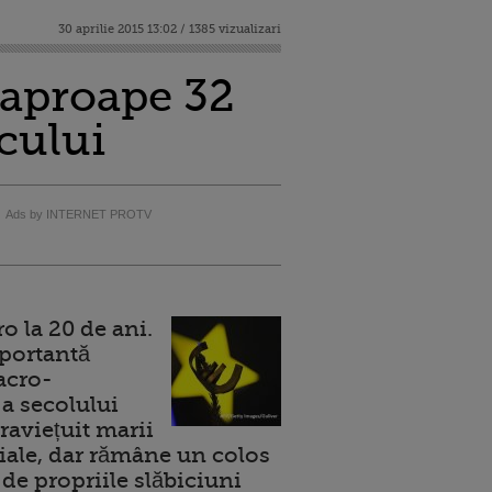
30 aprilie 2015 13:02 / 1385 vizualizari
 aproape 32
ncului
Ads by INTERNET PROTV
 la 20 de ani.
portantă
acro-
a secolului
raviețuit marii
ale, dar rămâne un colos
de propriile slăbiciuni