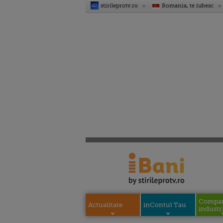
stirileprotv.ro
Romania, te iubesc
Compani
Actualitate
inContul Tau
industri