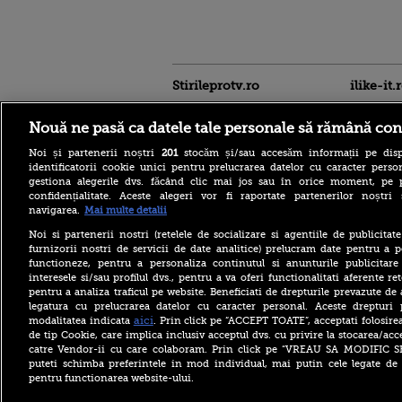
Stirileprotv.ro
ilike-it.
Nouă ne pasă ca datele tale personale să rămână con
Noi și partenerii noștri
201
stocăm și/sau accesăm informații pe disp
identificatorii cookie unici pentru prelucrarea datelor cu caracter person
gestiona alegerile dvs. făcând clic mai jos sau în orice moment, pe 
confidențialitate. Aceste alegeri vor fi raportate partenerilor noștr
navigarea.
Mai multe detalii
Incendiu într-un
apartament dintr-un bloc
Noi si partenerii nostri (retelele de socializare si agentiile de publicita
din Oradea. Proprietara a
furnizorii nostri de servicii de date analitice) prelucram date pentru a p
fost găsită moartă de către
functioneze, pentru a personaliza continutul si anunturile publicitare
pompieri
interesele si/sau profilul dvs., pentru a va oferi functionalitati aferente ret
pentru a analiza traficul pe website. Beneficiati de drepturile prevazute de
Cod galben de inundații în
România. Mai multe râuri
legatura cu prelucrarea datelor cu caracter personal. Aceste drepturi 
pot avea creșteri rapide ale
aici
modalitatea indicata
. Prin click pe “ACCEPT TOATE”, acceptati folosire
debitelor
de tip Cookie, care implica inclusiv acceptul dvs. cu privire la stocarea/acc
catre Vendor-ii cu care colaboram. Prin click pe “VREAU SA MODIFIC 
Alertă în Bulgaria: O dronă
puteti schimba preferintele in mod individual, mai putin cele legate de 
dinspre România a explodat
pentru functionarea website-ului.
lângă un gazoduct.
Premierul a convocat