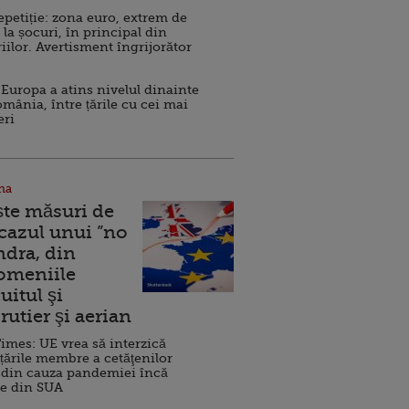
repetiție: zona euro, extrem de
 la șocuri, în principal din
iilor. Avertisment îngrijorător
Europa a atins nivelul dinainte
omânia, între țările cu cei mai
eri
na
ște măsuri de
 cazul unui ”no
ndra, din
Domeniile
uitul şi
rutier şi aerian
imes: UE vrea să interzică
 țările membre a cetăţenilor
 din cauza pandemiei încă
ve din SUA