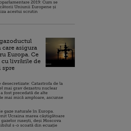
roparlamentare 2019: Cum se
cătorii Uniunii Europene și
iza acestui scrutin
 gazoductul
 care asigura
ru Europa. Ce
cu livrările de
i spre
esecretizate: Catastrofa de la
el mai grav dezastru nuclear
 a fost precedată de alte
de mai mică amploare, ascunse
e gaze naturale în Europa.
nit Ucraina marea câștigătoare
 gazelor rusești, deși Moscova
sibilul s-o scoată din ecuație