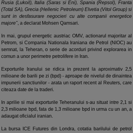
Rusia (Lukoil), Italia (Saras si Eni), Spania (Repsol), Franta
(Total SA), Grecia (Hellenic Petroleum) Elvetia (Vitol Group) si
sunt in desfasurare negocieri cu alte companii energetice
majore"
, a declarat Mohsen Qamsari.
In mai, grupul energetic austriac OMV, actionarul majoritar al
Petrom, si Compania Nationala Iraniana de Petrol (NIOC) au
semnat, la Teheran, o serie de acorduri privind explorarea in
comun a unor perimetre petrolifere in Iran.
Exporturile Iranului se ridica in prezent la aproximativ 2,5
milioane de barili pe zi (bpd) - aproape de nivelul de dinaintea
impunerii sanctiunilor - arata un raport recent al Reuters, care
citeaza date de la traderi.
In aprilie si mai exporturile Teheranului s-au situat intre 2,1 si
2,3 milioane bpd, fata de 1,3 milioane bpd in urma cu un an, a
adaugat oficialul iranian.
La bursa ICE Futures din Londra, cotatia barilului de petrol