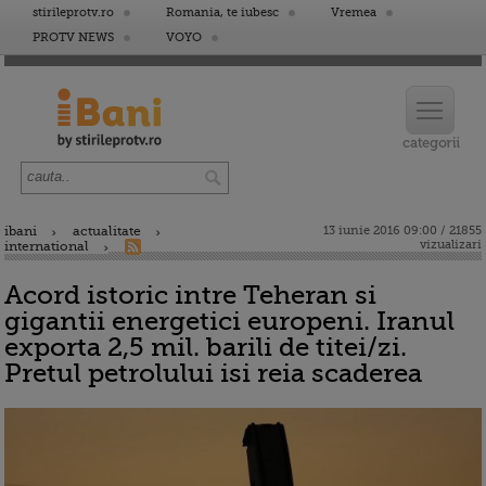
stirileprotv.ro
Romania, te iubesc
Vremea
PROTV NEWS
VOYO
ibani
actualitate
13 iunie 2016 09:00 / 21855
vizualizari
international
Acord istoric intre Teheran si
gigantii energetici europeni. Iranul
exporta 2,5 mil. barili de titei/zi.
Pretul petrolului isi reia scaderea