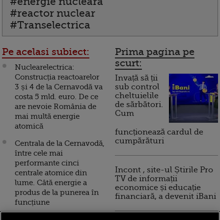
#energie nucleara
#reactor nuclear
#Transelectrica
Pe acelasi subiect:
Prima pagina pe
scurt:
Nuclearelectrica:
Construcția reactoarelor
Invață să ții
3 și 4 de la Cernavodă va
sub control
cheltuielile
costa 5 mld. euro. De ce
de sărbători.
are nevoie România de
Cum
mai multă energie
atomică
funcționează cardul de
cumpărături
Centrala de la Cernavodă,
între cele mai
performante cinci
Incont , site-ul Știrile Pro
centrale atomice din
TV de informații
lume. Câtă energie a
economice și educație
produs de la punerea în
financiară, a devenit iBani
funcțiune
Unitatea 1 a centralei