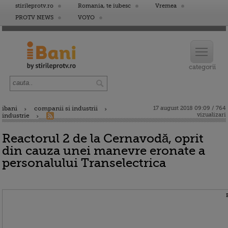
stirileprotv.ro
Romania, te iubesc
Vremea
PROTV NEWS
VOYO
ibani
companii si industrii
17 august 2018 09:09 / 764
vizualizari
industrie
Reactorul 2 de la Cernavodă, oprit
din cauza unei manevre eronate a
personalului Transelectrica