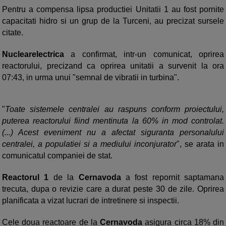
Pentru a compensa lipsa productiei Unitatii 1 au fost pornite
capacitati hidro si un grup de la Turceni, au precizat sursele
citate.
Nuclearelectrica
a confirmat, intr-un comunicat, oprirea
reactorului, precizand ca oprirea unitatii a survenit la ora
07:43, in urma unui "semnal de vibratii in turbina".
"
Toate sistemele centralei au raspuns conform proiectului,
puterea reactorului fiind mentinuta la 60% in mod controlat.
(...) Acest eveniment nu a afectat siguranta personalului
centralei, a populatiei si a mediului inconjurator
", se arata in
comunicatul companiei de stat.
Reactorul 1
de la
Cernavoda
a fost repornit saptamana
trecuta, dupa o revizie care a durat peste 30 de zile. Oprirea
planificata a vizat lucrari de intretinere si inspectii.
Cele doua reactoare de la
Cernavoda
asigura circa 18% din