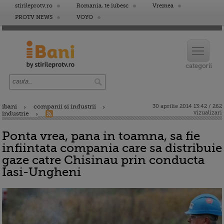
stirileprotv.ro
Romania, te iubesc
Vremea
PROTV NEWS
VOYO
ibani
companii si industrii
30 aprilie 2014 13:42 / 262
vizualizari
industrie
Ponta vrea, pana in toamna, sa fie
infiintata compania care sa distribuie
gaze catre Chisinau prin conducta
Iasi-Ungheni