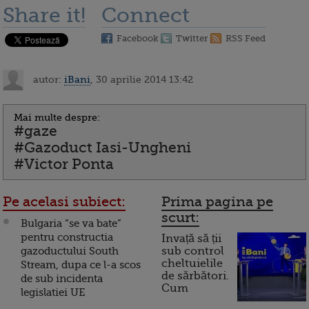
Share it!
Connect
Facebook
Twitter
RSS Feed
autor:
iBani
, 30 aprilie 2014 13:42
Mai multe despre:
#gaze
#Gazoduct Iasi-Ungheni
#Victor Ponta
Pe acelasi subiect:
Prima pagina pe
scurt:
Bulgaria “se va bate”
pentru constructia
Invață să ții
gazoductului South
sub control
cheltuielile
Stream, dupa ce l-a scos
de sărbători.
de sub incidenta
Cum
legislatiei UE