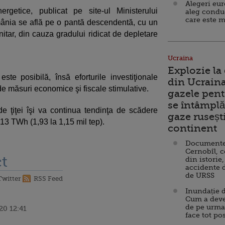
Alegeri eu
ergetice, publicat pe site-ul Ministerului
aleg condu
care este m
mânia se află pe o pantă descendentă, cu un
nitar, din cauza gradului ridicat de depletare
Ucraina
Explozie la
te posibilă, însă eforturile investiţionale
din Ucraina
de măsuri economice şi fiscale stimulative.
gazele pent
se întâmplă 
e ţiţei îşi va continua tendinţa de scădere
gaze ruseșt
 13 TWh (1,93 la 1,15 mil tep).
continent
Documente d
Cernobîl, c
t
din istorie,
accidente 
de URSS
Twitter
RSS Feed
Inundație d
Cum a deve
de pe urma
20 12:41
face tot po