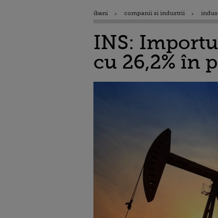
ibani
companii si industrii
indus
INS: Importur
cu 26,2% în p