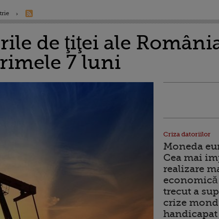
trie
ile de ţiţei ale Români
rimele 7 luni
Criza datoriilor
Moneda euro
Cea mai im
realizare m
economică 
trecut a sup
crize mondi
handicapat 