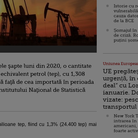
Istorie cu 
vulnerabilă
cauza dator
de la BCE
Șomajul în 
de criză. R
puțini șom
Uniunea Europea
e şapte luni din 2020, o cantitate
UE pregăte
 echivalent petrol (tep), cu 1,308
urgență, în
ă faţă de cea importată în perioada
deal” cu Lo
stitutului Naţional de Statistică
ianuarie. 
vizate: pesc
transportul 
New York T
intrarea în
 milioane tep, fiind cu 1,3% (24.400 tep) mai
americani,
foarte acti