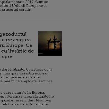
roparlamentare 2019: Cum se
cătorii Uniunii Europene și
iza acestui scrutin
 gazoductul
 care asigura
ru Europa. Ce
cu livrările de
i spre
esecretizate: Catastrofa de la
el mai grav dezastru nuclear
 a fost precedată de alte
de mai mică amploare, ascunse
e gaze naturale în Europa.
nit Ucraina marea câștigătoare
 gazelor rusești, deși Moscova
sibilul s-o scoată din ecuație