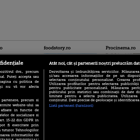
ro
foodstory.ro
Procinema.ro
fidențiale
Atât noi, cât și partenerii noștri prelucrăm dat
ozitivul dvs., precum
Dezvoltarea și îmbunătățirea serviciilor. Măsurarea
și/sau accesarea informațiilor de pe un dispoziti
al. Puteți accepta sau
selectarea conținutului personalizat. Crearea prof
pagina cu politica de
Utilizarea profilurilor pentru selectarea publicității
i și nu vă vor afecta
pentru publicitate personalizată. Măsurarea perfo
publicului prin statistici sau combinații de date di
(P) Descoperă Lumea
Nikolaj Coster-Wa
limitate pentru a selecta publicitatea. Utilizarea
Evenimentelor din România
Urzeala Tronurilor
conținutul. Date precise de geolocație și identificarea
te partenere, precum si
cu Transilvania Events!
Annabelle Wallis,
ermite website-ului sa
Listă parteneri (furnizori)
lui Sebastian Stan,
(P) Raku, gaming intens și o
 afisate in functie de
prinși într-o curs
pauză binemeritată cu...
elelor de socializare si
pizza Guseppe
 art. 15-22 din GDPR in
Emoții intense pe
Sebastian Stan! Iub
pot fi exercitate prin
(P) Poți folosi bonurile de
Annabelle, l-a făcu
a tuturor Tehnologiilor
masă pentru a comanda
mâncare acasă? Lista
esarea informatiilor de
Din 14 septembrie
aplicațiilor care le acceptă