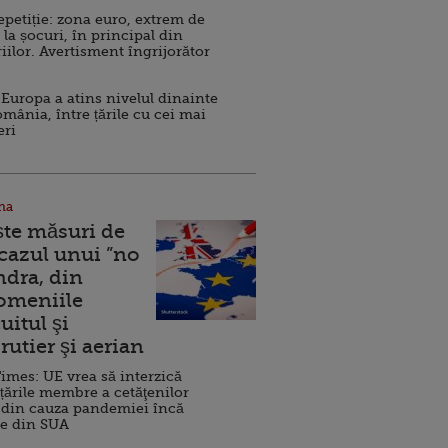
repetiție: zona euro, extrem de
 la șocuri, în principal din
iilor. Avertisment îngrijorător
Europa a atins nivelul dinainte
omânia, între țările cu cei mai
eri
na
ște măsuri de
 cazul unui ”no
ndra, din
Domeniile
uitul şi
rutier şi aerian
imes: UE vrea să interzică
 țările membre a cetăţenilor
 din cauza pandemiei încă
ve din SUA