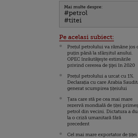
Mai multe despre:
#petrol
#titei
Pe acelasi subiect:
Prețul petrolului va rămâne jos 
puțin până la sfârșitul anului.
OPEC înrăutăţeşte estimările
privind cererea de ţiţei în 2020
Prețul petrolului a urcat cu 1%.
Declarația cu care Arabia Saudit
generat scumpirea țițeiului
Țara care stă pe cea mai mare
rezervă mondială de țiței prime
petrol din vecini. Dictatura a du
la o criză umanitară fără
precedent
Cel mai mare exportator de țiței