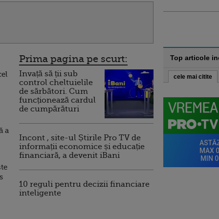
Prima pagina pe scurt:
Top articole i
Invață să ții sub
cel
cele mai citite
control cheltuielile
de sărbători. Cum
funcționează cardul
de cumpărături
ă a
Incont , site-ul Știrile Pro TV de
informații economice și educație
financiară, a devenit iBani
ște
s
10 reguli pentru decizii financiare
inteligente