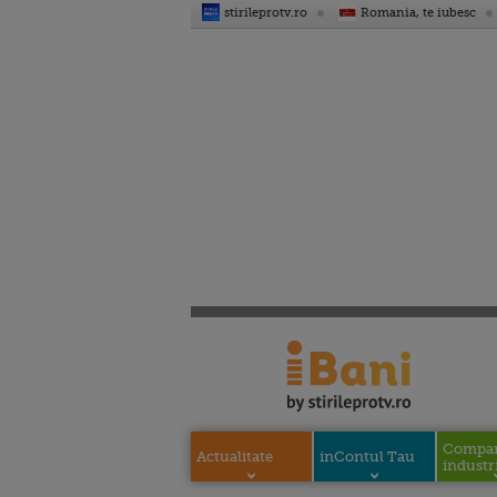
stirileprotv.ro
Romania, te iubesc
Compani
Actualitate
inContul Tau
industri