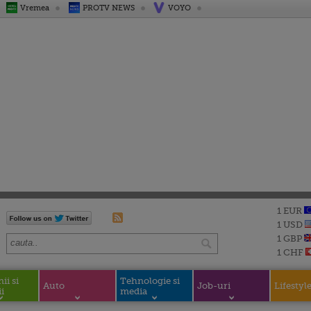
Vremea
PROTV NEWS
VOYO
1 EUR
1 USD
1 GBP
1 CHF
i si
Tehnologie si
Auto
Job-uri
Lifestyl
i
media