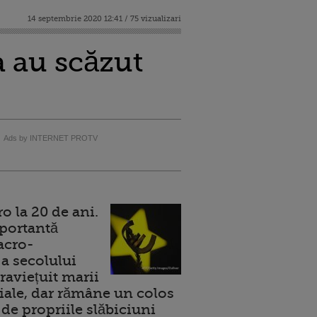
14 septembrie 2020 12:41 / 75 vizualizari
a au scăzut
Ads by INTERNET PROTV
 la 20 de ani.
portantă
acro-
a secolului
raviețuit marii
ale, dar rămâne un colos
de propriile slăbiciuni