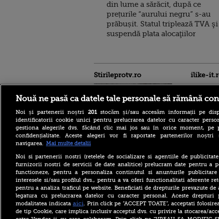
din lume a sărăcit, după ce
prețurile “aurului negru” s-au
prăbușit. Statul triplează TVA şi
suspendă plata alocaţiilor
Stirileprotv.ro
ilike-it.
Nouă ne pasă ca datele tale personale să rămână con
Noi și partenerii noștri
201
stocăm și/sau accesăm informații pe disp
identificatorii cookie unici pentru prelucrarea datelor cu caracter person
gestiona alegerile dvs. făcând clic mai jos sau în orice moment, pe 
confidențialitate. Aceste alegeri vor fi raportate partenerilor noștr
Intervenție dificilă în
navigarea.
Mai multe detalii
Bucegi. Doi alpiniști au
rămas blocați în peretele
Noi si partenerii nostri (retelele de socializare si agentiile de publicita
Văii Albe. Nu se poate
furnizorii nostri de servicii de date analitice) prelucram date pentru a p
interveni cu elicopterul
functioneze, pentru a personaliza continutul si anunturile publicitare
interesele si/sau profilul dvs., pentru a va oferi functionalitati aferente ret
Zelenski: Ucraina are un
pentru a analiza traficul pe website. Beneficiati de drepturile prevazute de
acord cu SUA pentru
furnizarea lunară de rachete
legatura cu prelucrarea datelor cu caracter personal. Aceste drepturi 
Patriot, dar acestea nu sunt
aici
modalitatea indicata
. Prin click pe “ACCEPT TOATE”, acceptati folosire
suficiente
de tip Cookie, care implica inclusiv acceptul dvs. cu privire la stocarea/acc