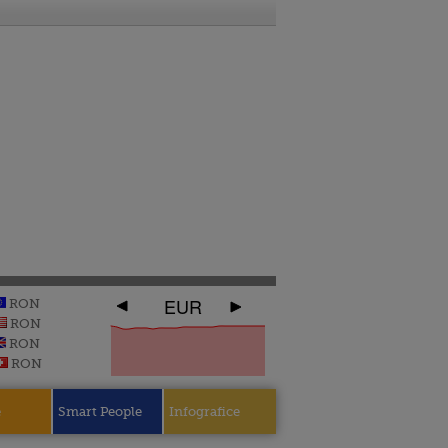
EUR
RON
RON
RON
RON
e
Smart People
Infografice