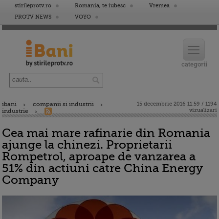
stirileprotv.ro
Romania, te iubesc
Vremea
PROTV NEWS
VOYO
ibani
companii si industrii
15 decembrie 2016 11:59 / 1194
vizualizari
industrie
Cea mai mare rafinarie din Romania
ajunge la chinezi. Proprietarii
Rompetrol, aproape de vanzarea a
51% din actiuni catre China Energy
Company