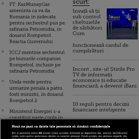
scurt:
FT: KazMunayGas
ameninta ca va da
Invață să ții
Romania in judecata
sub control
cheltuielile
pentru sechestrul pus pe
de sărbători.
rafinaria Petromidia, in
Cum
dosarul Rompetrol.
Reactia Guvernului
funcționează cardul de
cumpărături
ICCJ mentine sechestrul
pe bunurile companiei
Rompetrol, inclusiv pe
Incont , site-ul Știrile Pro
rafinaria Petromidia
TV de informații
economice și educație
Unda verde pentru
financiară, a devenit iBani
urmarire penala a patru
fosti ministri, in dosarul
Rompetrol 2
10 reguli pentru decizii
financiare inteligente
Ministerul Energiei s-a
constituit parte civila in
dosarul Rompetrol.
Nouă ne pasă ca datele tale personale să rămână confidențiale
Grigorescu: Este normal
Noi și partenerii noștri
201
stocăm și/sau accesăm informații pe dispozitivul dvs., precum identificatorii
sa ne aparam interesele,
cookie unici pentru prelucrarea datelor cu caracter personal. Puteți accepta sau gestiona alegerile dvs.