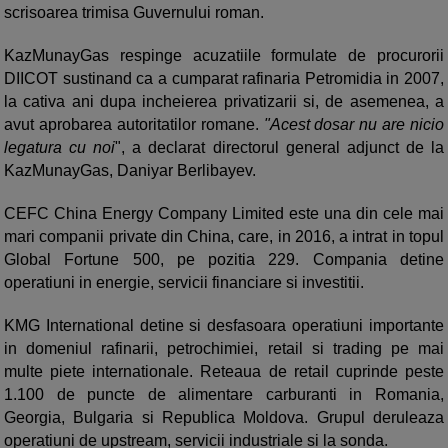
scrisoarea trimisa Guvernului roman.
KazMunayGas respinge acuzatiile formulate de procurorii
DIICOT sustinand ca a cumparat rafinaria Petromidia in 2007,
la cativa ani dupa incheierea privatizarii si, de asemenea, a
avut aprobarea autoritatilor romane.
"Acest dosar nu are nicio
legatura cu noi
", a declarat directorul general adjunct de la
KazMunayGas, Daniyar Berlibayev.
CEFC China Energy Company Limited este una din cele mai
mari companii private din China, care, in 2016, a intrat in topul
Global Fortune 500, pe pozitia 229. Compania detine
operatiuni in energie, servicii financiare si investitii.
KMG International detine si desfasoara operatiuni importante
in domeniul rafinarii, petrochimiei, retail si trading pe mai
multe piete internationale. Reteaua de retail cuprinde peste
1.100 de puncte de alimentare carburanti in Romania,
Georgia, Bulgaria si Republica Moldova. Grupul deruleaza
operatiuni de upstream, servicii industriale si la sonda.