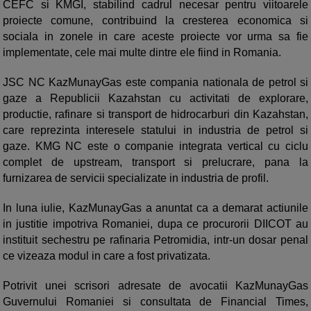
CEFC si KMGI, stabilind cadrul necesar pentru viitoarele
proiecte comune, contribuind la cresterea economica si
sociala in zonele in care aceste proiecte vor urma sa fie
implementate, cele mai multe dintre ele fiind in Romania.
JSC NC KazMunayGas este compania nationala de petrol si
gaze a Republicii Kazahstan cu activitati de explorare,
productie, rafinare si transport de hidrocarburi din Kazahstan,
care reprezinta interesele statului in industria de petrol si
gaze. KMG NC este o companie integrata vertical cu ciclu
complet de upstream, transport si prelucrare, pana la
furnizarea de servicii specializate in industria de profil.
In luna iulie, KazMunayGas a anuntat ca a demarat actiunile
in justitie impotriva Romaniei, dupa ce procurorii DIICOT au
instituit sechestru pe rafinaria Petromidia, intr-un dosar penal
ce vizeaza modul in care a fost privatizata.
Potrivit unei scrisori adresate de avocatii KazMunayGas
Guvernului Romaniei si consultata de Financial Times,