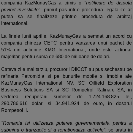
compania KazMunayGas a trimis o
"notificare de disputa
privind investitiile
", primul pas intr-o procedura legala ce ar
putea sa se finalizeze printr-o procedura de arbitraj
international.
La finele lunii aprilie, KazMunayGas a semnat un acord cu
compania chineza CEFC pentru vanzarea unui pachet de
51% din actiunile KMG International, unde este actionar
majoritar, pentru suma de 680 de milioane de dolari.
Cateva zile mai tarziu, procurorii DIICOT au pus sechestru pe
rafinaria Petromidia si pe bunurile mobile si imobile ale
KazMunayGas International NV, SC Oilfield Exploration
Business Solutions SA si SC Rompetrol Rafinare SA, in
vederea recuperarii sumelor de 1.724.168.825 lei,
290.786.616 dolari si 34.941.924 de euro, in dosarul
Rompetrol II.
"Romania isi utilizeaza puterea guvernamentala pentru a
submina o tranzactie si a renationaliza activele",
se arata in