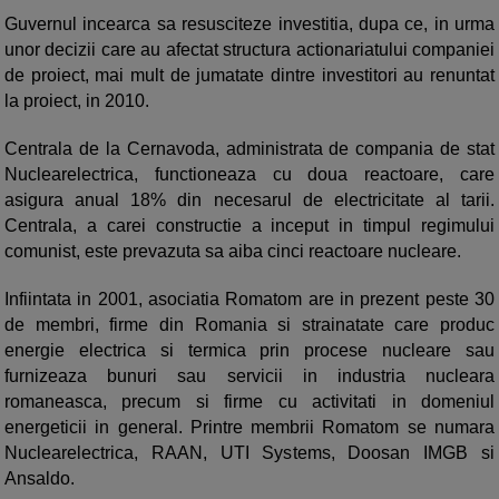
Guvernul incearca sa resusciteze investitia, dupa ce, in urma
unor decizii care au afectat structura actionariatului companiei
de proiect, mai mult de jumatate dintre investitori au renuntat
la proiect, in 2010.
Centrala de la Cernavoda, administrata de compania de stat
Nuclearelectrica, functioneaza cu doua reactoare, care
asigura anual 18% din necesarul de electricitate al tarii.
Centrala, a carei constructie a inceput in timpul regimului
comunist, este prevazuta sa aiba cinci reactoare nucleare.
Infiintata in 2001, asociatia Romatom are in prezent peste 30
de membri, firme din Romania si strainatate care produc
energie electrica si termica prin procese nucleare sau
furnizeaza bunuri sau servicii in industria nucleara
romaneasca, precum si firme cu activitati in domeniul
energeticii in general. Printre membrii Romatom se numara
Nuclearelectrica, RAAN, UTI Systems, Doosan IMGB si
Ansaldo.