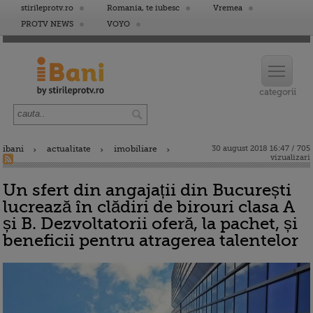
stirileprotv.ro
Romania, te iubesc
Vremea
PROTV NEWS
VOYO
ibani
actualitate
imobiliare
30 august 2018 16:47 / 705
vizualizari
Un sfert din angajații din București
lucrează în clădiri de birouri clasa A
și B. Dezvoltatorii oferă, la pachet, și
beneficii pentru atragerea talentelor