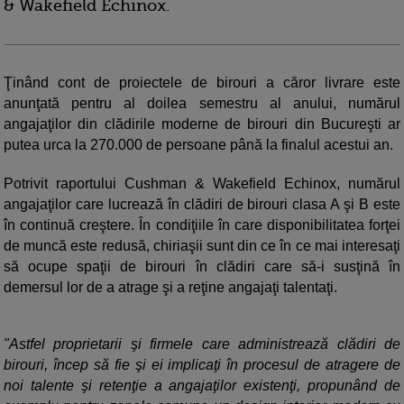
& Wakefield Echinox.
Ţinând cont de proiectele de birouri a căror livrare este
anunţată pentru al doilea semestru al anului, numărul
angajaţilor din clădirile moderne de birouri din Bucureşti ar
putea urca la 270.000 de persoane până la finalul acestui an.
Potrivit raportului Cushman & Wakefield Echinox, numărul
angajaţilor care lucrează în clădiri de birouri clasa A şi B este
în continuă creştere. În condiţiile în care disponibilitatea forţei
de muncă este redusă, chiriaşii sunt din ce în ce mai interesaţi
să ocupe spaţii de birouri în clădiri care să-i susţină în
demersul lor de a atrage şi a reţine angajaţi talentaţi.
"Astfel proprietarii şi firmele care administrează clădiri de
birouri, încep să fie şi ei implicaţi în procesul de atragere de
noi talente şi retenţie a angajaţilor existenţi, propunând de