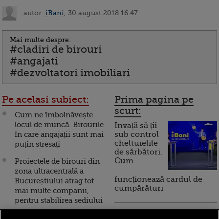
autor:
iBani
, 30 august 2018 16:47
Mai multe despre:
#cladiri de birouri
#angajati
#dezvoltatori imobiliari
Pe acelasi subiect:
Prima pagina pe
scurt:
Cum ne îmbolnăvește
locul de muncă. Birourile
Invață să ții
în care angajații sunt mai
sub control
cheltuielile
puțin stresați
de sărbători.
Cum
Proiectele de birouri din
zona ultracentrală a
funcționează cardul de
Bucureștiului atrag tot
cumpărături
mai multe companii,
pentru stabilirea sediului
Incont , site-ul Știrile Pro
Proiectul de birouri