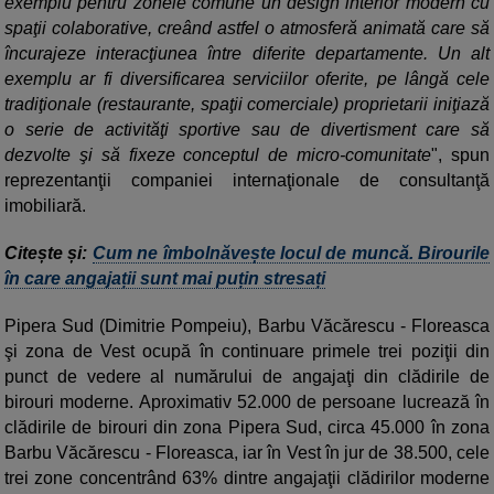
exemplu pentru zonele comune un design interior modern cu
spaţii colaborative, creând astfel o atmosferă animată care să
încurajeze interacţiunea între diferite departamente. Un alt
exemplu ar fi diversificarea serviciilor oferite, pe lângă cele
tradiţionale (restaurante, spaţii comerciale) proprietarii iniţiază
o serie de activităţi sportive sau de divertisment care să
dezvolte şi să fixeze conceptul de micro-comunitate
", spun
reprezentanţii companiei internaţionale de consultanţă
imobiliară.
Citește și:
Cum ne îmbolnăvește locul de muncă. Birourile
în care angajații sunt mai puțin stresați
Pipera Sud (Dimitrie Pompeiu), Barbu Văcărescu - Floreasca
şi zona de Vest ocupă în continuare primele trei poziţii din
punct de vedere al numărului de angajaţi din clădirile de
birouri moderne. Aproximativ 52.000 de persoane lucrează în
clădirile de birouri din zona Pipera Sud, circa 45.000 în zona
Barbu Văcărescu - Floreasca, iar în Vest în jur de 38.500, cele
trei zone concentrând 63% dintre angajaţii clădirilor moderne