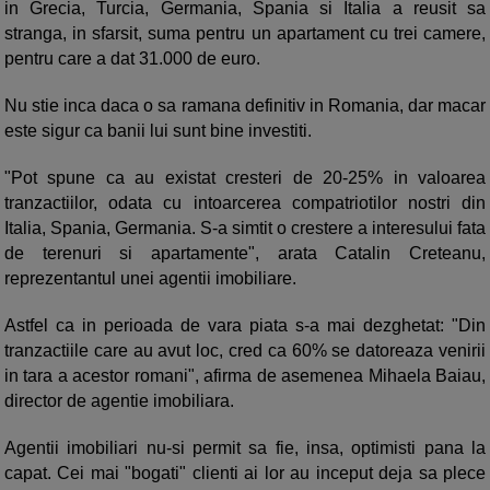
in Grecia, Turcia, Germania, Spania si Italia a reusit sa
stranga, in sfarsit, suma pentru un apartament cu trei camere,
pentru care a dat 31.000 de euro.
Nu stie inca daca o sa ramana definitiv in Romania, dar macar
este sigur ca banii lui sunt bine investiti.
"Pot spune ca au existat cresteri de 20-25% in valoarea
tranzactiilor, odata cu intoarcerea compatriotilor nostri din
Italia, Spania, Germania. S-a simtit o crestere a interesului fata
de terenuri si apartamente", arata Catalin Creteanu,
reprezentantul unei agentii imobiliare.
Astfel ca in perioada de vara piata s-a mai dezghetat: "Din
tranzactiile care au avut loc, cred ca 60% se datoreaza venirii
in tara a acestor romani", afirma de asemenea Mihaela Baiau,
director de agentie imobiliara.
Agentii imobiliari nu-si permit sa fie, insa, optimisti pana la
capat. Cei mai "bogati" clienti ai lor au inceput deja sa plece