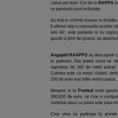
cativa ani buni. Cei de la
RAPPS
nu
ce perioada sunt inchiriate.
Au fost in schimb scoase la licitati
fi ultimul etaj si mansarda acestei vil
anii 40', este parasita si cu sigur
gauriti si plini de igrasie, iar geamuri
Angajatii RAAPPS
au descoperit ca
in patinoar. Dar pretul cerut se r
suprafata de 262 de metri patrati.
Culmea este ca restul cladirii, det
200 de euro mai ieftin metrul patrat.
Mergem si la
Predeal
unde gasim 
300.000 de euro, iar cine o cumpara
imobiliar spun ca pretul este prea m
Cine vrea sa participe la aceste