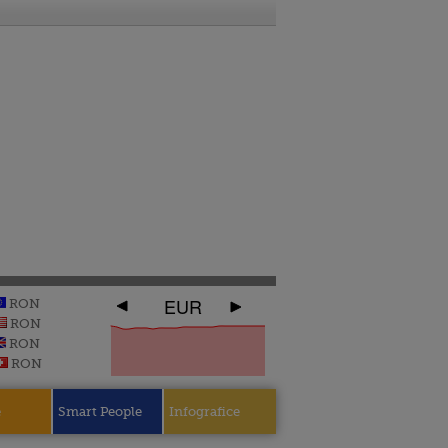
EUR
RON
RON
RON
RON
e
Smart People
Infografice