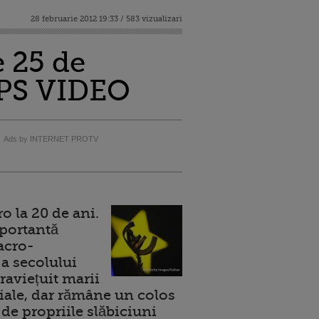
28 februarie 2012 19:33 / 583 vizualizari
 25 de
APPS VIDEO
Ads by INTERNET PROTV
 la 20 de ani.
portantă
acro-
a secolului
raviețuit marii
ale, dar rămâne un colos
de propriile slăbiciuni