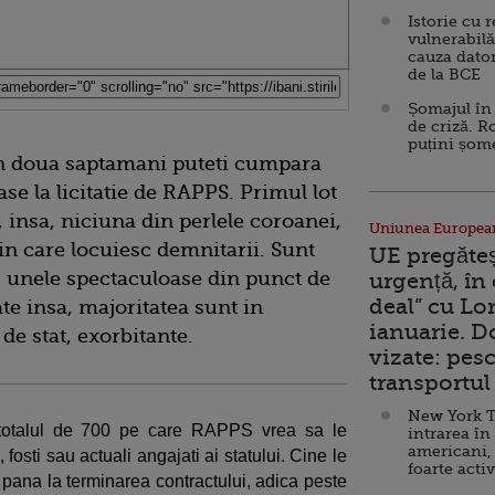
Istorie cu 
vulnerabilă
cauza dator
de la BCE
Șomajul în 
de criză. R
puțini șom
 in doua saptamani puteti cumpara
se la licitatie de RAPPS. Primul lot
, insa, niciuna din perlele coroanei,
Uniunea Europea
 in care locuiesc demnitarii. Sunt
UE pregăte
, unele spectaculoase din punct de
urgență, în
deal” cu Lo
te insa, majoritatea sunt in
ianuarie. 
 de stat, exorbitante.
vizate: pesc
transportul 
New York T
n totalul de 700 pe care RAPPS vrea sa le
intrarea în
americani,
fosti sau actuali angajati ai statului. Cine le
foarte acti
 pana la terminarea contractului, adica peste