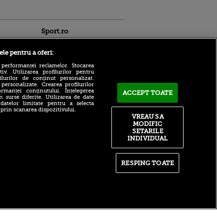
Sport.ro
ele pentru a oferi:
 performanței reclamelor. Stocarea
v. Utilizarea profilurilor pentru
ilurilor de conținut personalizat.
 personalizate. Crearea profilurilor
rmanței conținutului. Înțelegerea
ACCEPT TOATE
n surse diferite. Utilizarea de date
Îl mai știi? Fostul lider ATP a
 datelor limitate pentru a selecta
ldau din
ajuns de nerecunoscut
 prin scanarea dispozitivului.
 și
după retragere
VREAU SA
 logodnica
MODIFIC
 sunt
Reacția lui Adrian Mazilu
SETARILE
ă criminală
după ce a înscris primul gol
INDIVIDUAL
în aproape trei ani
ntru
ita lui,
Manchester City - Atletico
t tată!
Madrid, LIVE pe VOYO
RESPING TOATE
SPORT 1, de la 14:00!
, Adela
Cetățenii”, gata să facă
rol
spectacol la Seul
V
itate
|
RSS