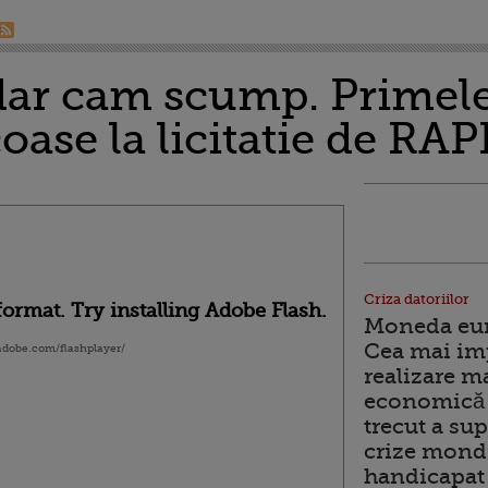
dar cam scump. Primele
coase la licitatie de R
Criza datoriilor
ormat. Try installing Adobe Flash.
Moneda euro
Cea mai im
.adobe.com/flashplayer/
realizare m
economică 
trecut a sup
crize mondi
handicapat 