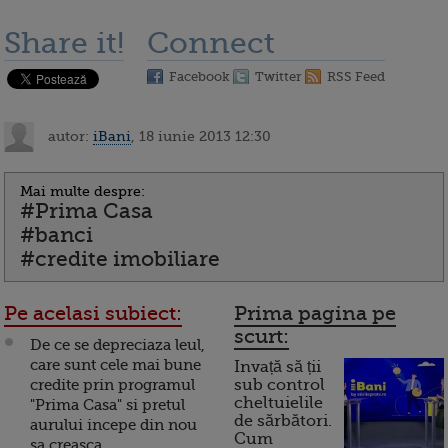
Share it!
Connect
Facebook
Twitter
RSS Feed
autor:
iBani
, 18 iunie 2013 12:30
Mai multe despre:
#Prima Casa
#banci
#credite imobiliare
Pe acelasi subiect:
Prima pagina pe
scurt:
De ce se depreciaza leul,
care sunt cele mai bune
Invață să ții
credite prin programul
sub control
cheltuielile
"Prima Casa" si pretul
de sărbători.
aurului incepe din nou
Cum
sa creasca