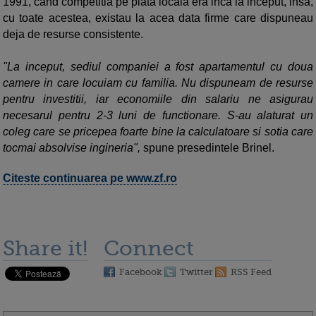
1991, cand competitia pe piata locala era inca la inceput, insa,
cu toate acestea, existau la acea data firme care dispuneau
deja de resurse consistente.
"La inceput, sediul companiei a fost apartamentul cu doua
camere in care locuiam cu familia. Nu dispuneam de resurse
pentru investitii, iar economiile din salariu ne asigurau
necesarul pentru 2-3 luni de functionare. S-au alaturat un
coleg care se pricepea foarte bine la calculatoare si sotia care
tocmai absolvise ingineria",
spune presedintele Brinel.
Citeste continuarea pe www.zf.ro
Share it!
Connect
Facebook
Twitter
RSS Feed