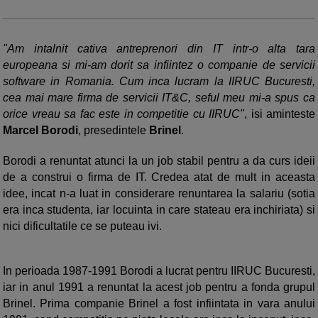
"Am intalnit cativa antreprenori din IT intr-o alta tara
europeana si mi-am dorit sa infiintez o companie de servicii
software in Romania. Cum inca lucram la IIRUC Bucuresti,
cea mai mare firma de servicii IT&C, seful meu mi-a spus ca
orice vreau sa fac este in competitie cu IIRUC"
, isi aminteste
Marcel Borodi
, presedintele
Brinel
.
Borodi a renuntat atunci la un job stabil pentru a da curs ideii
de a construi o firma de IT. Credea atat de mult in aceasta
idee, incat n-a luat in considerare renuntarea la salariu (sotia
era inca studenta, iar locuinta in care stateau era inchiriata) si
nici dificultatile ce se puteau ivi.
In perioada 1987-1991 Borodi a lucrat pentru IIRUC Bucuresti,
iar in anul 1991 a renuntat la acest job pentru a fonda grupul
Brinel. Prima companie Brinel a fost infiintata in vara anului