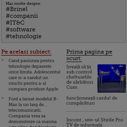
Mai multe despre:
#Brinel
#companii
#IT&C
#software
#tehnologie
Pe acelasi subiect:
Prima pagina pe
scurt:
Cand pasiunea pentru
tehnologie depaseste
Invață să ții
orice limita. Adolescentul
sub control
cheltuielile
care si-a vandut un
de sărbători.
rinichi pentru a-si
Cum
cumpara produse Apple
funcționează cardul de
Ford a lansat modelul B-
cumpărături
Max la un targ de…
telecomunicatii.
Compania vrea sa
Incont , site-ul Știrile Pro
demonstreze ca masina
TV de informații