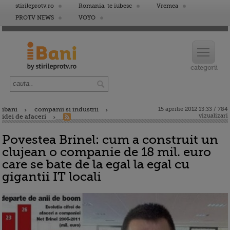
stirileprotv.ro
Romania, te iubesc
Vremea
PROTV NEWS
VOYO
ibani
companii si industrii
15 aprilie 2012 13:33 / 784
vizualizari
idei de afaceri
Povestea Brinel: cum a construit un
clujean o companie de 18 mil. euro
care se bate de la egal la egal cu
gigantii IT locali