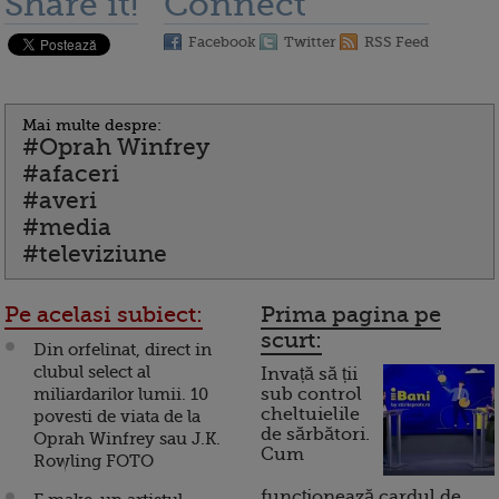
Share it!
Connect
Facebook
Twitter
RSS Feed
Mai multe despre:
#Oprah Winfrey
#afaceri
#averi
#media
#televiziune
Pe acelasi subiect:
Prima pagina pe
scurt:
Din orfelinat, direct in
clubul select al
Invață să ții
miliardarilor lumii. 10
sub control
cheltuielile
povesti de viata de la
de sărbători.
Oprah Winfrey sau J.K.
Cum
Rowling FOTO
funcționează cardul de