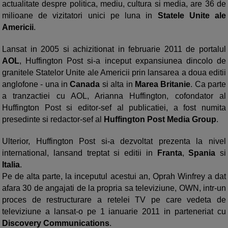
actualitate despre politica, mediu, cultura si media, are 36 de
milioane de vizitatori unici pe luna in
Statele Unite ale
Americii
.
Lansat in 2005 si achizitionat in februarie 2011 de portalul
AOL
, Huffington Post si-a inceput expansiunea dincolo de
granitele Statelor Unite ale Americii prin lansarea a doua editii
anglofone - una in
Canada
si alta in
Marea Britanie
. Ca parte
a tranzactiei cu AOL, Arianna Huffington, cofondator al
Huffington Post si editor-sef al publicatiei, a fost numita
presedinte si redactor-sef al
Huffington Post Media Group
.
Ulterior, Huffington Post si-a dezvoltat prezenta la nivel
international, lansand treptat si editii in
Franta
,
Spania
si
Italia
.
Pe de alta parte, la inceputul acestui an, Oprah Winfrey a dat
afara 30 de angajati de la propria sa televiziune, OWN, intr-un
proces de restructurare a retelei TV pe care vedeta de
televiziune a lansat-o pe 1 ianuarie 2011 in parteneriat cu
Discovery Communications
.