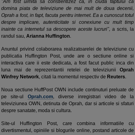
"Am fost uimita sa constientizez ca, in ciuda faptului ca
domina piata de televiziune de mai mult de doua decenii,
Oprah a fost, in fapt, facuta pentru internet. Ea a cunoscut totul
despre implicare, autenticitate si conexiune cu mult timp
inainte ca internetul sa descopere aceste lucruri",
a scris, la
randul sau,
Arianna Huffington
.
Anuntul privind colaborarea realizatoarelei de televiziune cu
publicatia Huffington Post, unde are o sectiune online si
interactiva care ii este dedicata, a fost facut public inca din
luna mai de reprezentantii retelei de televiziunii
Oprah
Winfrey Network
, citati la momentul respectiv de
Reuters
.
Noua sectiune HuffPost OWN include continuturi preluate de
pe site-ul
Oprah.com
, diverse inregistrari video de la
televiziunea OWN, detinuta de Oprah, dar si articole si sfaturi
despre sanatate, moda si cultura.
Site-ul Huffington Post, care combina informatiile cu
divertismentul, opiniile si blogurile online, postand articole de