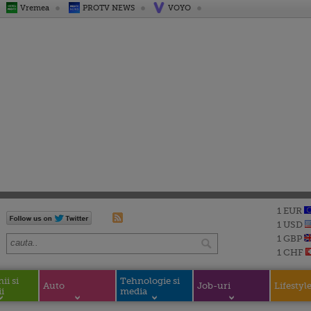
Vremea
PROTV NEWS
VOYO
1 EUR
1 USD
1 GBP
1 CHF
i si
Tehnologie si
Auto
Job-uri
Lifestyl
i
media