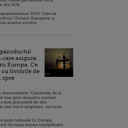
 din cauza pandemiei încă
ve din SUA
roparlamentare 2019: Cum se
cătorii Uniunii Europene și
iza acestui scrutin
 gazoductul
 care asigura
ru Europa. Ce
cu livrările de
i spre
esecretizate: Catastrofa de la
el mai grav dezastru nuclear
 a fost precedată de alte
de mai mică amploare, ascunse
e gaze naturale în Europa.
nit Ucraina marea câștigătoare