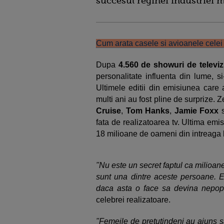
succesul reginei industriei 
Cum arata casele si avioanele celei
Dupa
4.560 de showuri de televi
personalitate influenta din lume, s
Ultimele editii din emisiunea care 
multi ani au fost pline de surprize. Z
Cruise
,
Tom Hanks
,
Jamie Foxx
fata de realizatoarea tv. Ultima emi
18 milioane de oameni din intreaga
"Nu este un secret faptul ca milioa
sunt una dintre aceste persoane. Ea
daca asta o face sa devina nepopu
celebrei realizatoare.
"Femeile de pretutindeni au ajuns s