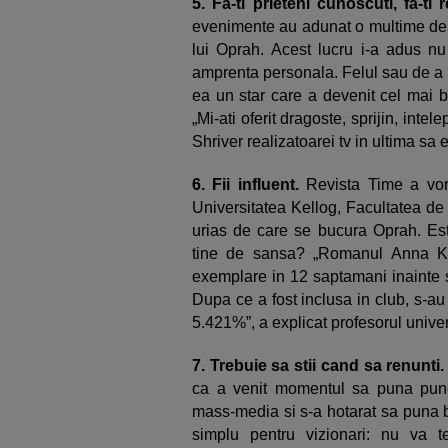
5.
Fa-ti prieteni cunoscuti, fa-ti 
evenimente au adunat o multime de c
lui Oprah. Acest lucru i-a adus nu 
amprenta personala. Felul sau de a in
ea un star care a devenit cel mai bi
„Mi-ati oferit dragoste, sprijin, inte
Shriver realizatoarei tv in ultima sa
6.
Fii influent.
Revista Time a vor
Universitatea Kellog, Facultatea d
urias de care se bucura Oprah. Est
tine de sansa? „Romanul Anna K
exemplare in 12 saptamani inainte s
Dupa ce a fost inclusa in club, s-au
5.421%”, a explicat profesorul univer
7. Trebuie sa stii cand sa renunti
ca a venit momentul sa puna punct
mass-media si s-a hotarat sa puna b
simplu pentru vizionari: nu va t