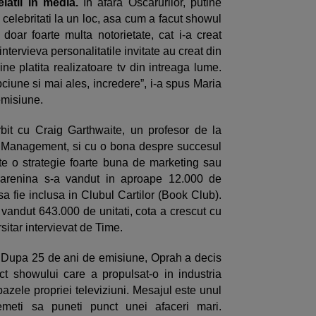
relatii in media.
In afara Oscarurilor, putine
elebritati la un loc, asa cum a facut showul
doar foarte multa notorietate, cat i-a creat
tervieva personalitatile invitate au creat din
ne platita realizatoare tv din intreaga lume.
lepciune si mai ales, incredere”, i-a spus Maria
 emisiune.
bit cu Craig Garthwaite, un profesor de la
e Management, si cu o bona despre succesul
e o strategie foarte buna de marketing sau
arenina s-a vandut in aproape 12.000 de
a fie inclusa in Clubul Cartilor (Book Club).
 vandut 643.000 de unitati, cota a crescut cu
sitar intervievat de Time.
.
Dupa 25 de ani de emisiune, Oprah a decis
 showului care a propulsat-o in industria
azele propriei televiziuni. Mesajul este unul
emeti sa puneti punct unei afaceri mari.