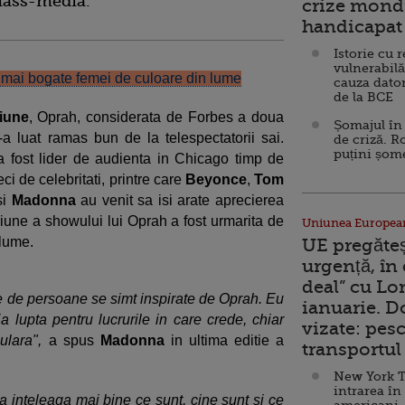
mass-media.
crize mondi
handicapat 
Istorie cu 
vulnerabilă
 mai bogate femei de culoare din lume
cauza dator
de la BCE
ziune
, Oprah, considerata de Forbes a doua
Șomajul în 
i-a luat ramas bun de la telespectatorii sai.
de criză. R
puțini șom
a fost lider de audienta in Chicago timp de
eci de celebritati, printre care
Beyonce
,
Tom
si
Madonna
au venit sa isi arate aprecierea
siune a showului lui Oprah a fost urmarita de
Uniunea Europea
 lume.
UE pregăte
urgență, în
deal” cu Lo
ne de persoane se simt inspirate de Oprah. Eu
ianuarie. 
 lupta pentru lucrurile in care crede, chiar
vizate: pesc
lara",
a spus
Madonna
in ultima editie a
transportul 
New York T
intrarea în
a inteleaga mai bine ce sunt, cine sunt si ce