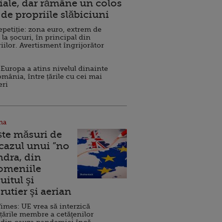
ale, dar rămâne un colos
de propriile slăbiciuni
repetiție: zona euro, extrem de
 la șocuri, în principal din
iilor. Avertisment îngrijorător
Europa a atins nivelul dinainte
omânia, între țările cu cei mai
eri
na
ște măsuri de
 cazul unui ”no
ndra, din
Domeniile
uitul şi
rutier şi aerian
imes: UE vrea să interzică
 țările membre a cetăţenilor