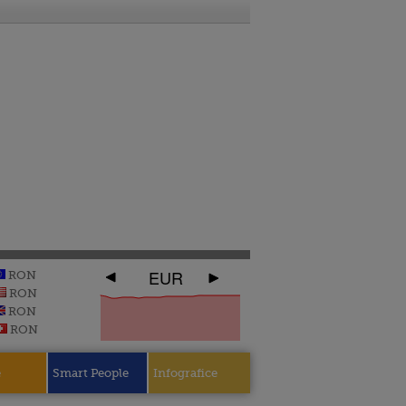
EUR
RON
RON
RON
RON
e
Smart People
Infografice