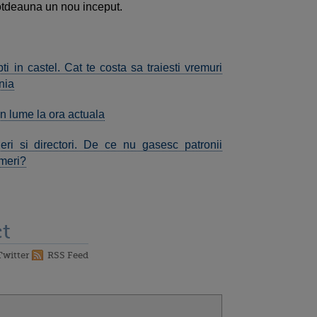
otdeauna un nou inceput.
ti in castel. Cat te costa sa traiesti vremuri
nia
n lume la ora actuala
neri si directori. De ce nu gasesc patronii
omeri?
t
Twitter
RSS Feed