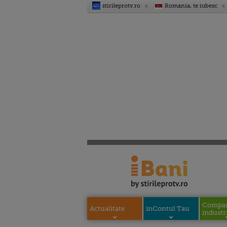
stirileprotv.ro
Romania, te iubesc
Compani
Actualitate
inContul Tau
industri