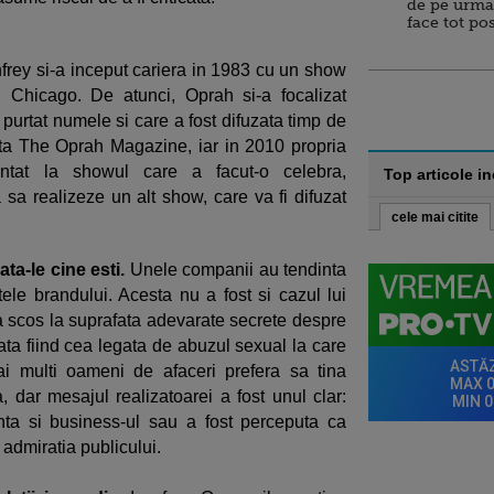
de pe urma
face tot po
frey si-a inceput cariera in 1983 cu un show
n Chicago. De atunci, Oprah si-a focalizat
purtat numele si care a fost difuzata timp de
sta The Oprah Magazine, iar in 2010 propria
ntat la showul care a facut-o celebra,
Top articole i
a realizeze un alt show, care va fi difuzat
cele mai citite
ta-le cine esti.
Unele companii au tendinta
le brandului. Acesta nu a fost si cazul lui
 scos la suprafata adevarate secrete despre
ata fiind cea legata de abuzul sexual la care
ai multi oameni de afaceri prefera sa tina
, dar mesajul realizatoarei a fost unul clar:
nta si business-ul sau a fost perceputa ca
 admiratia publicului.