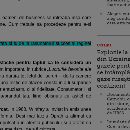
americani,
foarte acti
Alegeri eu
i oameni de business se intreaba insa care
aleg condu
care este m
cane. Cum trebuie sa procedeze pentru a-si
vata si tu de la rasunatorul succes al reginei
Ucraina
Explozie la
din Ucraina
tisfactie pentru faptul ca te considera un
gazele pent
 important. In rubrica
„Lucrurile favorite ale
se întâmplă 
a daruia tot felul de lucruri – de la camere
gaze ruseșt
una lectie de afaceri consta in a-ti surprinde
continent
r entuziasm, ci si fidelitate. Consumatorii isi
Documente d
/brandul tau, fiind obisnuiti cu astfel de
Cernobîl, c
din istorie,
accidente 
rcat.
In 1988, Winfrey a invitat in emisiunea
de URSS
fornia. Desi mai tarziu Oprah a afirmat ca
Inundație d
opulsat-o in atentia publicului si a aratat ca
Cum a deve
sume riscul de a fi criticata.