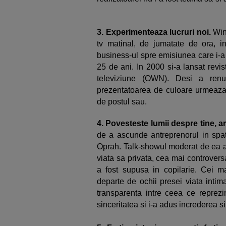
3. Experimenteaza lucruri noi.
Win
tv matinal, de jumatate de ora, i
business-ul spre emisiunea care i-a 
25 de ani. In 2000 si-a lansat revi
televiziune (OWN). Desi a renu
prezentatoarea de culoare urmeaza s
de postul sau.
4.
Povesteste lumii despre tine, ara
de a ascunde antreprenorul in spate
Oprah. Talk-showul moderat de ea a
viata sa privata, cea mai controvers
a fost supusa in copilarie. Cei m
departe de ochii presei viata intima
transparenta intre ceea ce reprezi
sinceritatea si i-a adus increderea si