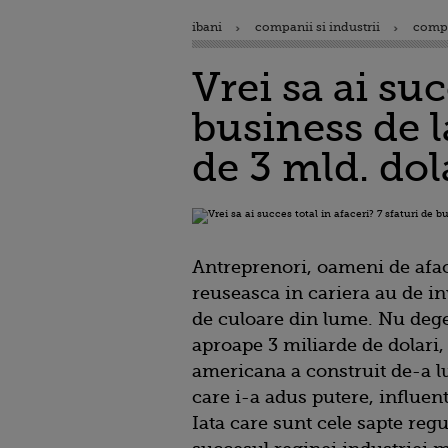
ibani
companii si industrii
comp
Vrei sa ai suc
business de 
de 3 mld. dol
Antreprenori, oameni de aface
reuseasca in cariera au de in
de culoare din lume. Nu dege
aproape 3 miliarde de dolari,
americana a construit de-a l
care i-a adus putere, influent
Iata care sunt cele sapte regu