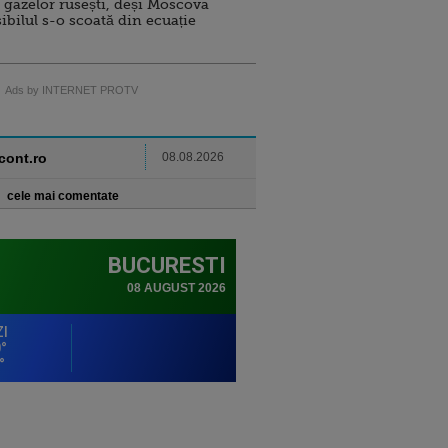
 gazelor rusești, deși Moscova
sibilul s-o scoată din ecuație
Ads by INTERNET PROTV
ncont.ro
08.08.2026
cele mai comentate