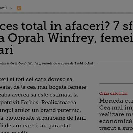
anii
ces total in afaceri? 7 s
la Oprah Winfrey, femei
ari
ri si toti cei care doresc sa
vatat de la cea mai bogata femeie
Criza datoriilor
aba averea sa este estimata la
Moneda euro
 potrivit
Forbes
. Realizatoarea
Cea mai im
ungul anilor un brand puternic,
realizare m
a, notorietate si milioane de fani.
economică 
li de aur care i-au garantat
trecut a sup