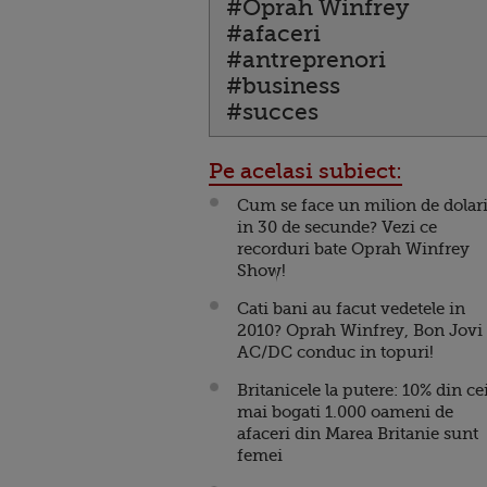
#Oprah Winfrey
#afaceri
#antreprenori
#business
#succes
Pe acelasi subiect:
Cum se face un milion de dolar
in 30 de secunde? Vezi ce
recorduri bate Oprah Winfrey
Show!
Cati bani au facut vedetele in
2010? Oprah Winfrey, Bon Jovi 
AC/DC conduc in topuri!
Britanicele la putere: 10% din ce
mai bogati 1.000 oameni de
afaceri din Marea Britanie sunt
femei