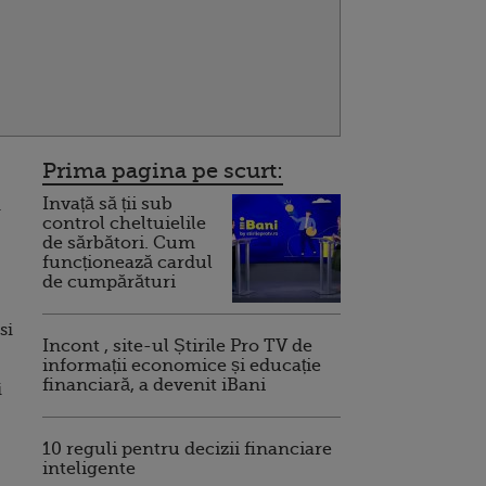
Prima pagina pe scurt:
Invață să ții sub
i
control cheltuielile
de sărbători. Cum
funcționează cardul
de cumpărături
si
Incont , site-ul Știrile Pro TV de
informații economice și educație
financiară, a devenit iBani
i
10 reguli pentru decizii financiare
inteligente