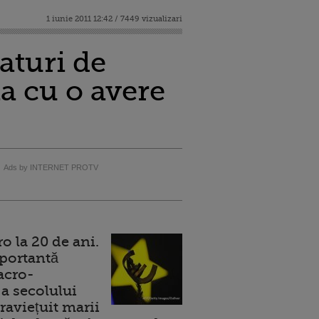
1 iunie 2011 12:42 / 7449 vizualizari
faturi de
a cu o avere
Ads by INTERNET PROTV
 la 20 de ani.
portantă
acro-
a secolului
raviețuit marii