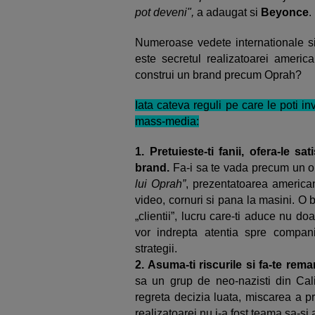
pot deveni",
a adaugat si
Beyonce
.
Numeroase vedete internationale s
este secretul realizatoarei ameri
construi un brand precum Oprah?
Iata cateva reguli pe care le poti in
mass-media:
1.
Pretuieste-ti fanii, ofera-le sa
brand.
Fa-i sa te vada precum un om
lui Oprah”
, prezentatoarea american
video, cornuri si pana la masini. O b
„clientii”, lucru care-ti aduce nu doa
vor indrepta atentia spre compania
strategii.
2. Asuma-ti riscurile si fa-te rema
sa un grup de neo-nazisti din Cali
regreta decizia luata, miscarea a pr
realizatoarei nu i-a fost teama sa-si a