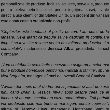
personalizate de produse, inclusiv scutece, servetele, produse
pentru pielea bebelusilor si pentru ingrijirea casei, livrate
direct la usa clientilor din Statele Unite. Un procent din vanzari
este donat catre o organizatie non-profit.
“Coplesitor este feedback-ul pozitiv pe care l-am primit de la
lansare. Ne-a aratat ca trebuie sa ne dedicam in continuare
timp si sa investim resurse pentru dezvoltarea produselor si a
comunitatii”,
marturiseste
Jessica Alba
, presedinta Honest
Company.
„Vom contribui la cercetarile necesare in asigurarea celor mai
bune produse non-toxice pentru nou-nascuti si familie”,
spune
Neil Sequeira
, managerul firmei de investii General Catalyst.
“Aveam doi copii, unul de trei ani si jumatate si altul de sase
luni, cand Brain si Jessica mi-au spus despre ceea ce ei
faceau, si anume. Imediat am vazut oportunitatea. Toti parintii
vor produsele cele mai bune si mai sigure pentru copiii lor”,
afirma si
Jeremy Liew
, managerul Lightspeed Venture