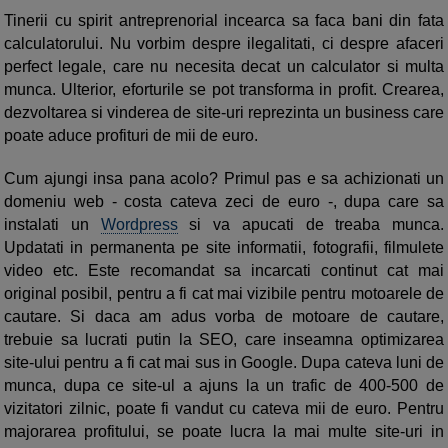
Tinerii cu spirit antreprenorial incearca sa faca bani din fata
calculatorului. Nu vorbim despre ilegalitati, ci despre afaceri
perfect legale, care nu necesita decat un calculator si multa
munca. Ulterior, eforturile se pot transforma in profit. Crearea,
dezvoltarea si vinderea de site-uri reprezinta un business care
poate aduce profituri de mii de euro.
Cum ajungi insa pana acolo? Primul pas e sa achizionati un
domeniu web - costa cateva zeci de euro -, dupa care sa
instalati un
Wordpress
si va apucati de treaba munca.
Updatati in permanenta pe site informatii, fotografii, filmulete
video etc. Este recomandat sa incarcati continut cat mai
original posibil, pentru a fi cat mai vizibile pentru motoarele de
cautare. Si daca am adus vorba de motoare de cautare,
trebuie sa lucrati putin la SEO, care inseamna optimizarea
site-ului pentru a fi cat mai sus in Google. Dupa cateva luni de
munca, dupa ce site-ul a ajuns la un trafic de 400-500 de
vizitatori zilnic, poate fi vandut cu cateva mii de euro. Pentru
majorarea profitului, se poate lucra la mai multe site-uri in