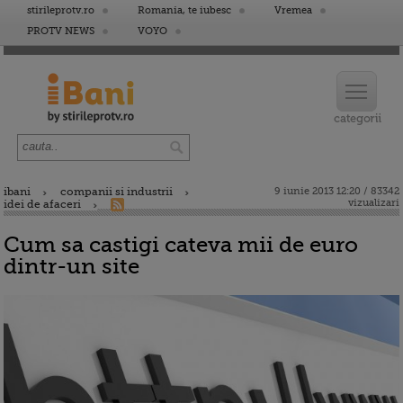
stirileprotv.ro
Romania, te iubesc
Vremea
PROTV NEWS
VOYO
ibani
companii si industrii
9 iunie 2013 12:20 / 83342
vizualizari
idei de afaceri
Cum sa castigi cateva mii de euro
dintr-un site