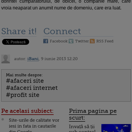
dorintei cumparatorului, de obicei, o companie mare, care
vroia neaparat un anumit nume de domeniu, care era luat.
Share it!
Connect
Facebook
Twitter
RSS Feed
autor:
iBani
, 9 iunie 2013 12:20
Mai multe despre:
#afaceri site
#afaceri internet
#profit site
Pe acelasi subiect:
Prima pagina pe
scurt:
Site-urile de calitate vor
iesi in fata in cautarile
Invață să ții