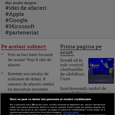
Mai multe despre:
#idei de afaceri
#Apple
#Google
#Microsoft
#parteneriat
Pe acelasi subiect:
Prima pagina pe
scurt:
Vrei sa faci bani lucrand
de-acasa? Vezi 8 idei de
Invață să ții
afaceri
sub control
cheltuielile
Retetele succesului de
de sărbători.
Cum
milioane de dolari. 8
oameni de afaceri celebri
funcționează cardul de
isi dezvaluie secretele
cumpărături
VIDEO
Nouă ne pasă ca datele tale personale să rămână confidențiale
Vrei sa ai succes total in
Noi și partenerii noștri
201
stocăm și/sau accesăm informații pe dispozitivul dvs., precum identificatorii
Incont , site-ul Știrile Pro
cookie unici pentru prelucrarea datelor cu caracter personal. Puteți accepta sau gestiona alegerile dvs.
afaceri? 7 sfaturi de
făcând clic mai jos sau în orice moment, pe pagina cu politica de confidențialitate. Aceste alegeri vor fi
TV de informații
raportate partenerilor noștri și nu vă vor afecta navigarea.
Mai multe detalii
business de la Oprah
Noi si partenerii nostri (retelele de socializare si agentiile de publicitate partenere, precum si furnizorii