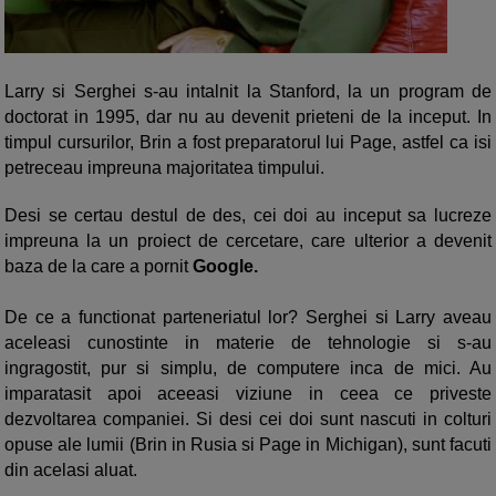
Larry si Serghei s-au intalnit la Stanford, la un program de
doctorat in 1995, dar nu au devenit prieteni de la inceput. In
timpul cursurilor, Brin a fost preparatorul lui Page, astfel ca isi
petreceau impreuna majoritatea timpului.
Desi se certau destul de des, cei doi au inceput sa lucreze
impreuna la un proiect de cercetare, care ulterior a devenit
baza de la care a pornit
Google.
De ce a functionat parteneriatul lor? Serghei si Larry aveau
aceleasi cunostinte in materie de tehnologie si s-au
ingragostit, pur si simplu, de computere inca de mici. Au
imparatasit apoi aceeasi viziune in ceea ce priveste
dezvoltarea companiei. Si desi cei doi sunt nascuti in colturi
opuse ale lumii (Brin in Rusia si Page in Michigan), sunt facuti
din acelasi aluat.