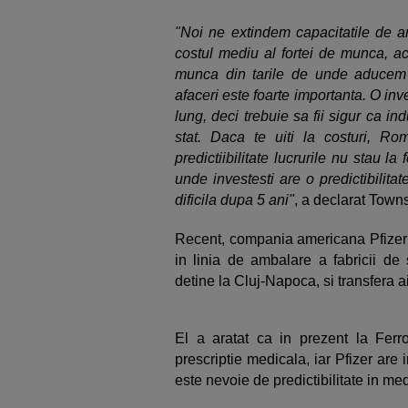
"Noi ne extindem capacitatile de 
costul mediu al fortei de munca, ac
munca din tarile de unde aducem p
afaceri este foarte importanta. O inve
lung, deci trebuie sa fii sigur ca indu
stat. Daca te uiti la costuri, R
predictiibilitate lucrurile nu stau l
unde investesti are o predictibilitat
dificila dupa 5 ani"
, a declarat Town
Recent, compania americana Pfizer a
in linia de ambalare a fabricii de
detine la Cluj-Napoca, si transfera a
El a aratat ca in prezent la Ferr
prescriptie medicala, iar Pfizer are 
este nevoie de predictibilitate in med