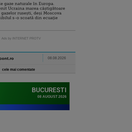
e gaze naturale în Europa.
nit Ucraina marea câștigătoare
 gazelor rusești, deși Moscova
sibilul s-o scoată din ecuație
Ads by INTERNET PROTV
ncont.ro
08.08.2026
cele mai comentate