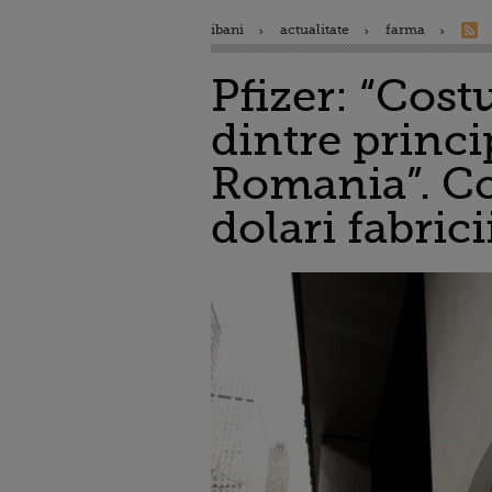
ibani
actualitate
farma
Pfizer: “Cost
dintre princi
Romania”. Co
dolari fabrici