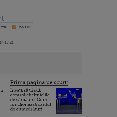
t
Twitter
RSS Feed
14 18:21
Prima pagina pe scurt:
Invață să ții sub
 a
control cheltuielile
de sărbători. Cum
funcționează cardul
de cumpărături