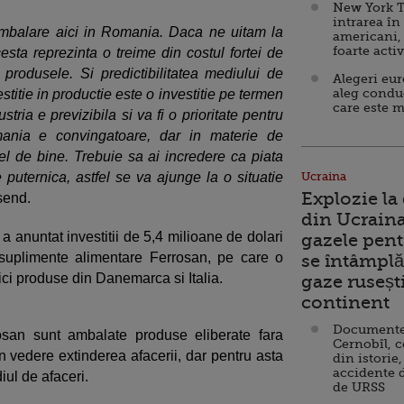
New York T
intrarea în
ambalare aici in Romania. Daca ne uitam la
americani,
foarte acti
esta reprezinta o treime din costul fortei de
rodusele. Si predictibilitatea mediului de
Alegeri eu
aleg condu
stitie in productie este o investitie pe termen
care este m
stria e previzibila si va fi o prioritate pentru
omania e convingatoare, dar in materie de
a fel de bine. Trebuie sa ai incredere ca piata
e puternica, astfel se va ajunge la o situatie
Ucraina
Explozie la
send.
din Ucraina
 anuntat investitii de 5,4 milioane de dolari
gazele pent
 suplimente alimentare Ferrosan, pe care o
se întâmplă 
ici produse din Danemarca si Italia.
gaze ruseșt
continent
Documente d
osan sunt ambalate produse eliberate fara
Cernobîl, c
in vedere extinderea afacerii, dar pentru asta
din istorie,
accidente 
iul de afaceri.
de URSS