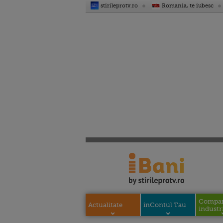
stirileprotv.ro
Romania, te iubesc
Compani
Actualitate
inContul Tau
industri