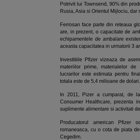
Potrivit lui Townsend, 90% din produ
Rusia, Asia si Orientul Mijlociu, dar 
Ferrosan face parte din reteaua glo
are, in prezent, o capacitate de am
echipamentele de ambalare existent
aceasta capacitatea in urmatorii 3 an
Investitiile Pfizer vizeaza de ase
materiilor prime, materialelor de 
lucrarilor este estimata pentru final
totala este de 5,4 milioane de dolari.
In 2011, Pizer a cumparat, de l
Consumer Healthcare, prezenta in
suplimente alimentare si activitati de 
Producatorul american Pfizer o
romaneasca, cu o cota de piata de 5,
Cegedim.