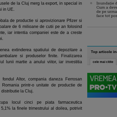
sele de la Cluj merg la export, in special in
Inundație d
Cum a deve
si in UE.
de pe urma
face tot po
bala de productie si aprovizionare Pfizer si
balare de 6 milioane de cutii pe an folosind
e, iar intentia companiei este de a creste
i.
menea extinderea spatiului de depozitare a
Top articole i
ambalare si produselor finite. Finalizarea
ul lunii martie a anului viitor, iar investitia
cele mai citite
a fondul Altor, compania daneza Ferrosan
 Romania printr-o unitate de productie de
distributie la Cluj.
cupa locul cinci pe piata farmaceutica
1% la finele trimestrului al doilea, potrivit