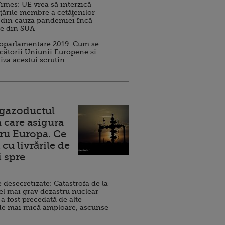
imes: UE vrea să interzică
 țările membre a cetăţenilor
 din cauza pandemiei încă
ve din SUA
roparlamentare 2019: Cum se
cătorii Uniunii Europene și
iza acestui scrutin
 gazoductul
 care asigura
ru Europa. Ce
cu livrările de
i spre
esecretizate: Catastrofa de la
el mai grav dezastru nuclear
 a fost precedată de alte
de mai mică amploare, ascunse