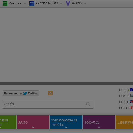
Vremea
PROTV NEWS
VOYO
1 EUR
1 USD
1 GBP
1 CHF
i si
Tehnologie si
Auto
Job-uri
Lifestyl
i
media