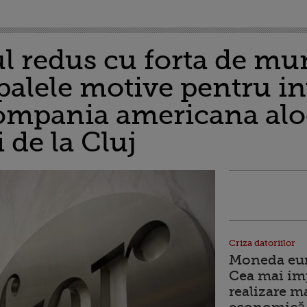
ul redus cu forta de mu
palele motive pentru inv
mpania americana aloc
i de la Cluj
Criza datoriilor
Moneda euro
Cea mai im
realizare m