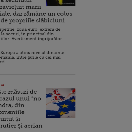
a secolului
raviețuit marii
ale, dar rămâne un colos
de propriile slăbiciuni
repetiție: zona euro, extrem de
 la șocuri, în principal din
iilor. Avertisment îngrijorător
Europa a atins nivelul dinainte
omânia, între țările cu cei mai
eri
na
ște măsuri de
 cazul unui ”no
ndra, din
Domeniile
uitul şi
rutier şi aerian