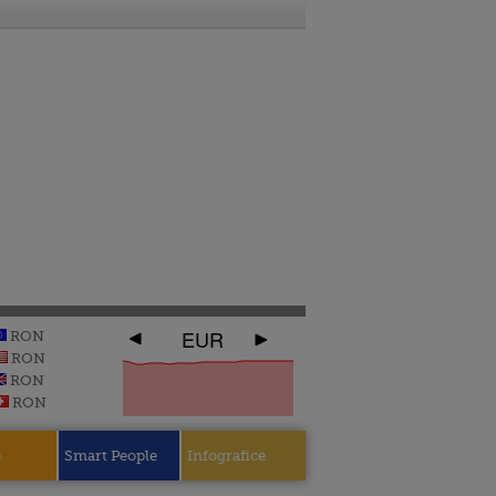
EUR
RON
RON
RON
RON
e
Smart People
Infografice