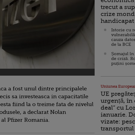
economică 
trecut a sup
crize mondi
handicapat 
Istorie cu 
vulnerabilă
cauza dator
de la BCE
Șomajul în 
de criză. R
puțini șom
Uniunea Europea
a a fost unul dintre principalele
UE pregăte
ecis sa investeasca in capacitatile
urgență, în
ta fiind la o treime fata de nivelul
deal” cu Lo
rodusele, a declarat Nolan
ianuarie. 
al Pfizer Romania.
vizate: pesc
transportul 