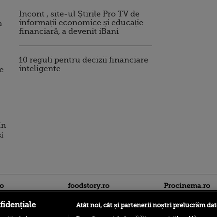
Incont , site-ul Știrile Pro TV de
informații economice și educație
a
financiară, a devenit iBani
10 reguli pentru decizii financiare
inteligente
e
In
si
ro
foodstory.ro
Procinema.ro
fidențiale
Atât noi, cât și partenerii noștri prelucrăm dat