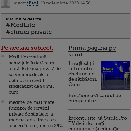
autor:
iBani
, 19 noiembrie 2020 14:30
Mai multe despre:
#MedLife
#clinici private
Pe acelasi subiect:
Prima pagina pe
scurt:
MedLife continuă
achiziţiile în țară și în
Invață să ții
afară. Rețeaua privată de
sub control
cheltuielile
servicii medicale a
de sărbători.
obținut un credit
Cum
sindicalizat de 90 mil.
euro
funcționează cardul de
cumpărături
Medlife, cel mai mare
furnizor de servicii
private de sănătate, a
Incont , site-ul Știrile Pro
încheiat anul trecut cu
TV de informații
afaceri în creștere cu 29%
economice și educație