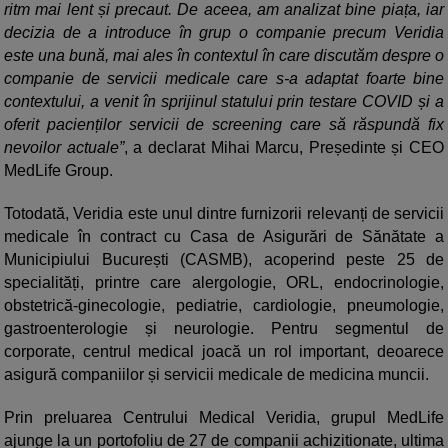
ritm mai lent și precaut. De aceea, am analizat bine piața, iar
decizia de a introduce în grup o companie precum Veridia
este una bună, mai ales în contextul în care discutăm despre o
companie de servicii medicale care s-a adaptat foarte bine
contextului, a venit în sprijinul statului prin testare COVID și a
oferit pacienților servicii de screening care să răspundă fix
nevoilor actuale”
, a declarat Mihai Marcu, Președinte și CEO
MedLife Group.
Totodată, Veridia este unul dintre furnizorii relevanți de servicii
medicale în contract cu Casa de Asigurări de Sănătate a
Municipiului București (CASMB), acoperind peste 25 de
specialități, printre care alergologie, ORL, endocrinologie,
obstetrică-ginecologie, pediatrie, cardiologie, pneumologie,
gastroenterologie și neurologie. Pentru segmentul de
corporate, centrul medical joacă un rol important, deoarece
asigură companiilor și servicii medicale de medicina muncii.
Prin preluarea Centrului Medical Veridia, grupul MedLife
ajunge la un portofoliu de 27 de companii achizitionate, ultima