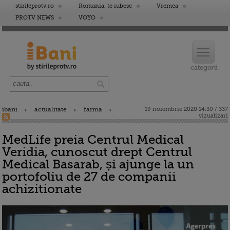
stirileprotv.ro
Romania, te iubesc
Vremea
PROTV NEWS
VOYO
ibani
actualitate
farma
19 noiembrie 2020 14:30 / 337
vizualizari
MedLife preia Centrul Medical
Veridia, cunoscut drept Centrul
Medical Basarab, și ajunge la un
portofoliu de 27 de companii
achizitionate