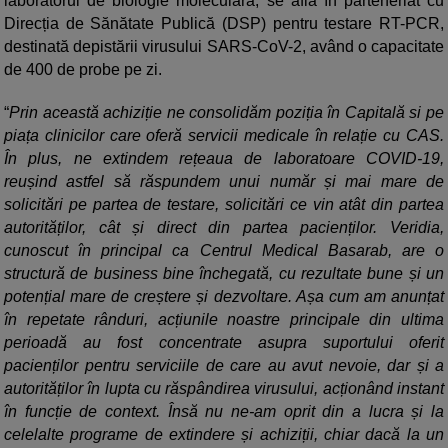
laboratorul de biologie moleculară, se află în parteneriat cu
Direcția de Sănătate Publică (DSP) pentru testare RT-PCR,
destinată depistării virusului SARS-CoV-2, având o capacitate
de 400 de probe pe zi.
“
Prin această achiziție ne consolidăm poziția în Capitală si pe
piața clinicilor care oferă servicii medicale în relație cu CAS.
În plus, ne extindem rețeaua de laboratoare COVID-19,
reușind astfel să răspundem unui număr și mai mare de
solicitări pe partea de testare, solicitări ce vin atât din partea
autorităților, cât și direct din partea pacienților. Veridia,
cunoscut în principal ca Centrul Medical Basarab, are o
structură de business bine închegată, cu rezultate bune și un
potențial mare de creștere și dezvoltare. Așa cum am anunțat
în repetate rânduri, acțiunile noastre principale din ultima
perioadă au fost concentrate asupra suportului oferit
pacienților pentru serviciile de care au avut nevoie, dar și a
autorităților în lupta cu răspândirea virusului, acționând instant
în funcție de context. Însă nu ne-am oprit din a lucra și la
celelalte programe de extindere și achiziții, chiar dacă la un