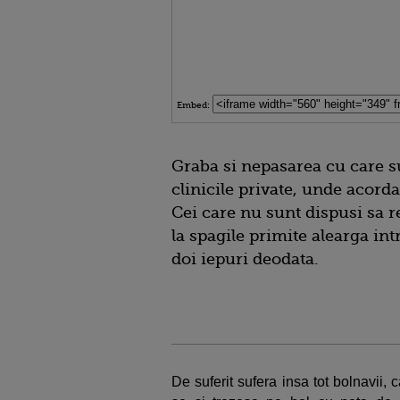
Embed:
Graba si nepasarea cu care su
clinicile private, unde acorda
Cei care nu sunt dispusi sa re
la spagile primite alearga in
doi iepuri deodata.
De suferit sufera insa tot bolnavii,