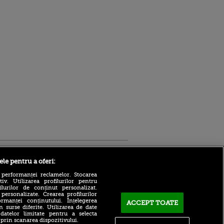
Sport.ro
ele pentru a oferi:
 performanței reclamelor. Stocarea
v. Utilizarea profilurilor pentru
ilurilor de conținut personalizat.
 personalizate. Crearea profilurilor
rmanței conținutului. Înțelegerea
ACCEPT TOATE
n surse diferite. Utilizarea de date
 datelor limitate pentru a selecta
Adrian Mihalcea, discurs
 prin scanarea dispozitivului.
incredibil înainte de UTA -