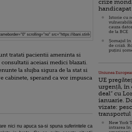
crize mondi
handicapat 
Istorie cu 
vulnerabilă
cauza dator
de la BCE
Șomajul în 
de criză. R
puțini șom
nt tratati pacientii ameninta si
 consultatii aceiasi medici blazati.
nunte la slujba sigura de la stat si
Uniunea Europea
tre cabinete, sperand ca vor impusca
UE pregăte
urgență, în
deal” cu Lo
ianuarie. 
vizate: pesc
transportul 
New York T
 care nici nu apuca sa-si spuna suferintele ca
intrarea în