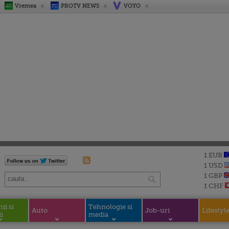
Vremea
PROTV NEWS
VOYO
1 EUR
1 USD
1 GBP
1 CHF
i si
Tehnologie si
Auto
Job-uri
Lifestyl
i
media