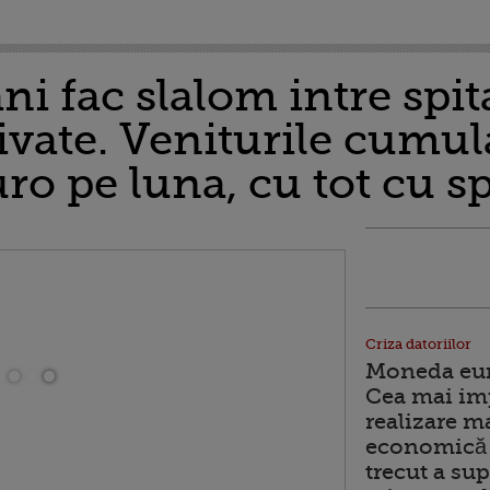
i fac slalom intre spita
private. Veniturile cumul
uro pe luna, cu tot cu
Criza datoriilor
Moneda euro
Cea mai im
realizare m
economică 
trecut a sup