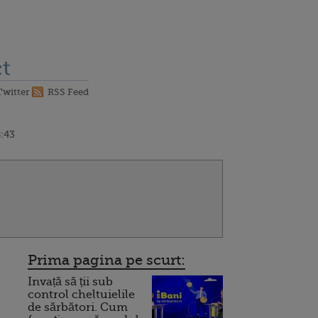
t
Twitter
RSS Feed
8:43
Prima pagina pe scurt:
Invață să ții sub
:
control cheltuielile
de sărbători. Cum