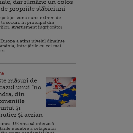
ale, dar rămâne un colos
de propriile slăbiciuni
repetiție: zona euro, extrem de
 la șocuri, în principal din
iilor. Avertisment îngrijorător
Europa a atins nivelul dinainte
omânia, între țările cu cei mai
eri
na
ște măsuri de
 cazul unui ”no
ndra, din
Domeniile
uitul şi
rutier şi aerian
imes: UE vrea să interzică
 țările membre a cetăţenilor