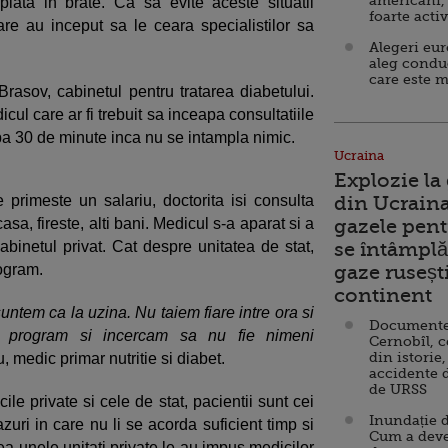
americani,
lata in brate. Ca sa evite aceste situatii
foarte acti
lare au inceput sa le ceara specialistilor sa
Alegeri eu
aleg condu
care este m
Brasov, cabinetul pentru tratarea diabetului.
cul care ar fi trebuit sa inceapa consultatiile
pa 30 de minute inca nu se intampla nimic.
Ucraina
Explozie la
e primeste un salariu, doctorita isi consulta
din Ucraina
asa, fireste, alti bani. Medicul s-a aparat si a
gazele pent
abinetul privat. Cat despre unitatea de stat,
se întâmplă 
ogram.
gaze ruseșt
continent
suntem ca la uzina. Nu taiem fiare intre ora si
Documente d
a program si incercam sa nu fie nimeni
Cernobîl, c
din istorie,
u, medic primar nutritie si diabet.
accidente 
de URSS
cile private si cele de stat, pacientii sunt cei
Inundație d
zuri in care nu li se acorda suficient timp si
Cum a deve
ea unele unitati private le-au impus medicilor