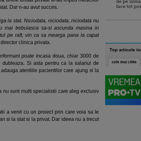
de pe urma
face tot po
 stat. Dar n-au avut succes.
iga la stat. Niciodata, niciodata, niciodata nu
nu mai trebuiasca sa-si ascunda masina in
totul pe raft, vin ca sa mearga pana la capat
director clinica privata.
Top articole i
performant poate incasa doua, chiar 3000 de
cele mai citite
se dubleaza. Si asta pentru ca la salariul de
adauga atentiile pacientilor care ajung si la
 nu sunt multi specialistii care aleg exclusiv
ii a venit cu un proiect prin care voia sa le
n si la stat si la privat. Dar ideea nu a trecut