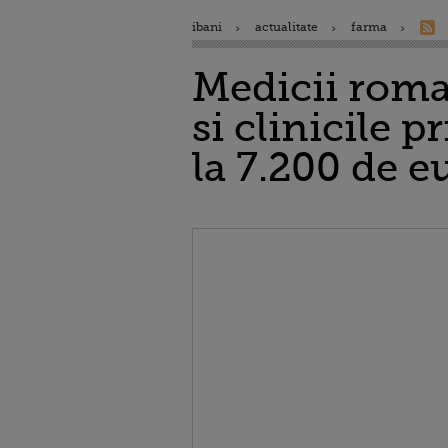
ibani
actualitate
farma
Medicii roman
si clinicile 
la 7.200 de e