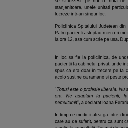
se si trezesc pe hol cu nota de p
stanjenitoare, unele unitati particu
lucreze intr-un singur loc.
Policlinica Spitalului Judetean din 
Patru pacienti asteptau miercuri medi
la ora 12, asa cum scrie pe usa. Du
In loc sa fie la policlinica, de und
pacientii la cabinetul privat, unde inc
spus ca era doar in trecere pe la c
acolo sustine ca ramane si peste pr
"
Totusi este o profesie liberala. Nu 
ora. Ne adaptam la pacienti, l
nemultumit
", a declarat Ioana Ferari
In timp ce medicii alearga intre clini
care au de suferit, pentru ca sunt ca
atentie la consultatii. Tocmai de ace