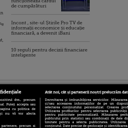
funcționează cardul
de cumpărături
in
Incont , site-ul Știrile Pro TV de
Pe
informații economice și educație
financiară, a devenit iBani
t,
10 reguli pentru decizii financiare
inteligente
ro
foodstory.ro
Procinema.ro
fidențiale
Atât noi, cât și partenerii noștri prelucrăm dat
ozitivul dvs., precum
Dezvoltarea și îmbunătățirea serviciilor. Măsurarea
și/sau accesarea informațiilor de pe un dispoziti
al. Puteți accepta sau
selectarea conținutului personalizat. Crearea prof
pagina cu politica de
Utilizarea profilurilor pentru selectarea publicității
i și nu vă vor afecta
pentru publicitate personalizată. Măsurarea perfo
publicului prin statistici sau combinații de date di
limitate pentru a selecta publicitatea. Utilizarea
conținutul. Date precise de geolocație și identificarea
te partenere, precum si