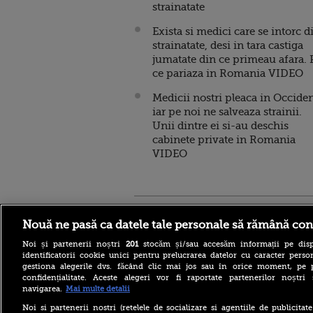
strainatate
Exista si medici care se intorc d
strainatate, desi in tara castiga
jumatate din ce primeau afara. 
ce pariaza in Romania VIDEO
Medicii nostri pleaca in Occiden
iar pe noi ne salveaza strainii.
Unii dintre ei si-au deschis
cabinete private in Romania
VIDEO
Stirileprotv.ro
ilike-it.
Nouă ne pasă ca datele tale personale să rămână con
Noi și partenerii noștri
201
stocăm și/sau accesăm informații pe disp
identificatorii cookie unici pentru prelucrarea datelor cu caracter person
gestiona alegerile dvs. făcând clic mai jos sau în orice moment, pe 
confidențialitate. Aceste alegeri vor fi raportate partenerilor noștr
navigarea.
Mai multe detalii
Escrocheria „văduvelor
negre” ia amploare în Rusia.
Noi si partenerii nostri (retelele de socializare si agentiile de publicita