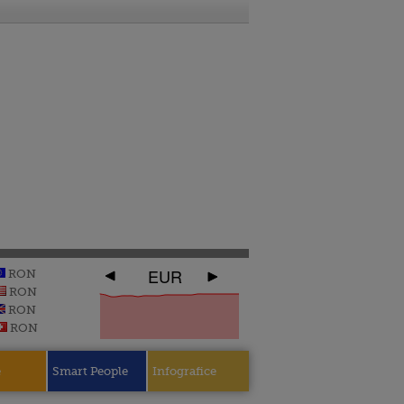
EUR
RON
RON
RON
RON
e
Smart People
Infografice