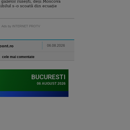
 gazelor rusești, deși Moscova
sibilul s-o scoată din ecuație
Ads by INTERNET PROTV
ncont.ro
06.08.2026
cele mai comentate