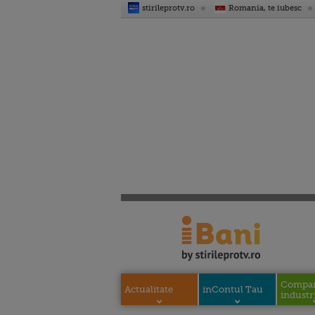
stirileprotv.ro
Romania, te iubesc
Compani
Actualitate
inContul Tau
industri