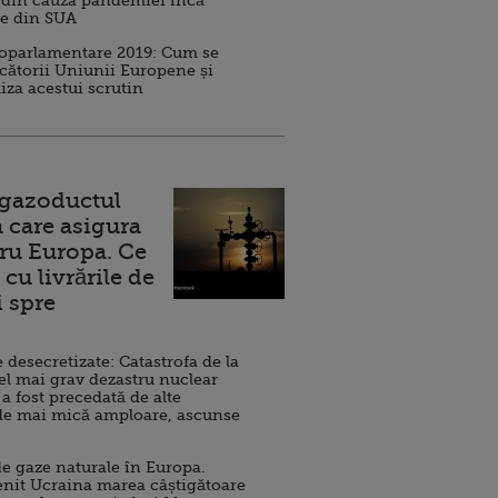
 din cauza pandemiei încă
ve din SUA
roparlamentare 2019: Cum se
cătorii Uniunii Europene și
iza acestui scrutin
 gazoductul
 care asigura
ru Europa. Ce
cu livrările de
i spre
esecretizate: Catastrofa de la
el mai grav dezastru nuclear
 a fost precedată de alte
de mai mică amploare, ascunse
e gaze naturale în Europa.
nit Ucraina marea câștigătoare