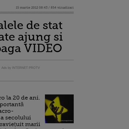
15 martie 2012 08:43 / 854 vizualizari
lele de stat
ate ajung si
 spaga VIDEO
Ads by INTERNET PROTV
 la 20 de ani.
portantă
acro-
a secolului
raviețuit marii