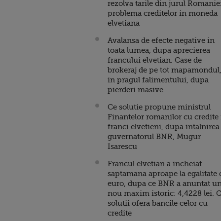
rezolva tarile din jurul Romanie
problema creditelor in moneda
elvetiana
Avalansa de efecte negative in
toata lumea, dupa aprecierea
francului elvetian. Case de
brokeraj de pe tot mapamondul
in pragul falimentului, dupa
pierderi masive
Ce solutie propune ministrul
Finantelor romanilor cu credite 
franci elvetieni, dupa intalnirea
guvernatorul BNR, Mugur
Isarescu
Francul elvetian a incheiat
saptamana aproape la egalitate 
euro, dupa ce BNR a anuntat u
nou maxim istoric: 4,4228 lei. 
solutii ofera bancile celor cu
credite