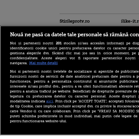
Stirileprotv.ro
ilike-it.
Nouă ne pasă ca datele tale personale să rămână con
Noi și partenerii noștri
201
stocăm și/sau accesăm informații pe disp
identificatorii cookie unici pentru prelucrarea datelor cu caracter person
gestiona alegerile dvs. făcând clic mai jos sau în orice moment, pe 
confidențialitate. Aceste alegeri vor fi raportate partenerilor noștr
navigarea.
Mai multe detalii
Noi si partenerii nostri (retelele de socializare si agentiile de publicita
Care este mâncarea
furnizorii nostri de servicii de date analitice) prelucram date pentru a p
preferată a lui Florin
functioneze, pentru a personaliza continutul si anunturile publicitare
Dumitrescu. Juratul
interesele si/sau profilul dvs., pentru a va oferi functionalitati aferente ret
MastrerChef a vorbit despre
pentru a analiza traficul pe website. Beneficiati de drepturile prevazute de
începuturile în bucătărie
legatura cu prelucrarea datelor cu caracter personal. Aceste drepturi 
Horoscop 9 august 2026, cu
aici
modalitatea indicata
. Prin click pe “ACCEPT TOATE”, acceptati folosire
Neti Sandu. Încep să vină
de tip Cookie, care implica inclusiv acceptul dvs. cu privire la stocarea/acc
bani în cont
catre Vendor-ii cu care colaboram. Prin click pe “VREAU SA MODIFIC 
puteti schimba preferintele in mod individual, mai putin cele legate de 
Elon Musk a refuzat accesul
pentru functionarea website-ului.
Ucrainei la Starlink pentru
atacuri în Rusia. Zelenski i-a
cerut lui Trump să intervină