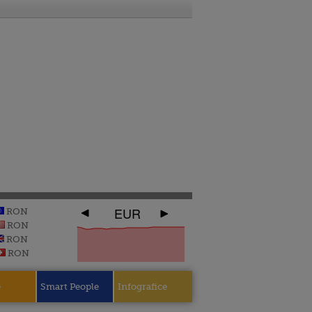
EUR
RON
RON
RON
RON
e
Smart People
Infografice