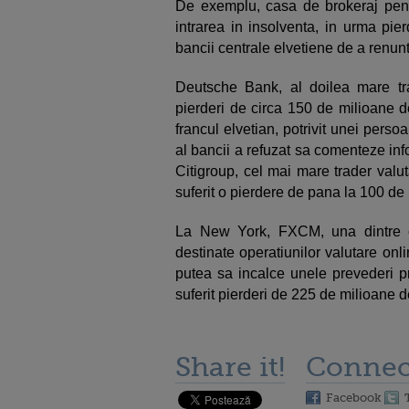
De exemplu, casa de brokeraj pentr
intrarea in insolventa, in urma pier
bancii centrale elvetiene de a renunt
Deutsche Bank, al doilea mare trad
pierderi de circa 150 de milioane de
francul elvetian, potrivit unei perso
al bancii a refuzat sa comenteze infor
Citigroup, cel mai mare trader valut
suferit o pierdere de pana la 100 de 
La New York, FXCM, una dintre c
destinate operatiunilor valutare onl
putea sa incalce unele prevederi pri
suferit pierderi de 225 de milioane d
Share it!
Connec
Facebook