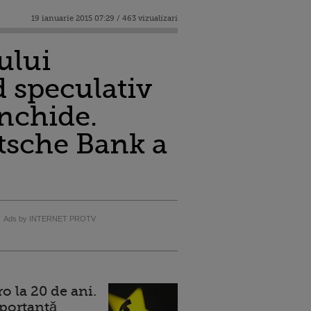
19 ianuarie 2015 07:29 / 463 vizualizari
ului
 speculativ
inchide.
utsche Bank a
Ads by INTERNET PROTV
 la 20 de ani.
portantă