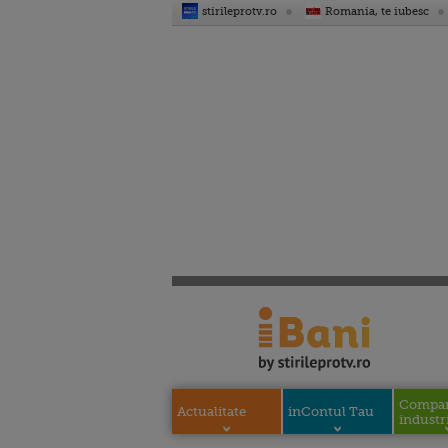
stirileprotv.ro
Romania, te iubesc
Compani
Actualitate
inContul Tau
industri