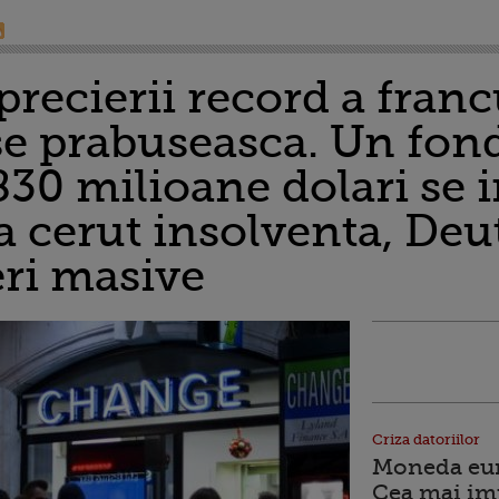
precierii record a franc
se prabuseasca. Un fond
830 milioane dolari se 
a cerut insolventa, De
eri masive
Criza datoriilor
Moneda euro
Cea mai im