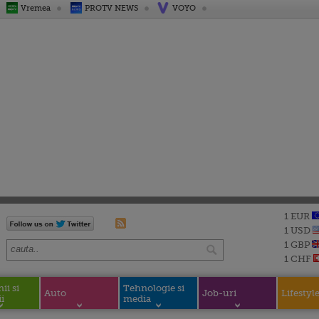
Vremea
PROTV NEWS
VOYO
1 EUR
1 USD
1 GBP
1 CHF
i si
Tehnologie si
Auto
Job-uri
Lifestyl
i
media