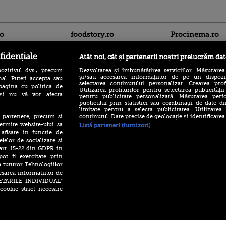
ro
foodstory.ro
Procinema.ro
fidențiale
Atât noi, cât și partenerii noștri prelucrăm dat
ozitivul dvs., precum
Dezvoltarea și îmbunătățirea serviciilor. Măsurarea
și/sau accesarea informațiilor de pe un dispoziti
al. Puteți accepta sau
selectarea conținutului personalizat. Crearea prof
pagina cu politica de
Utilizarea profilurilor pentru selectarea publicității
i și nu vă vor afecta
pentru publicitate personalizată. Măsurarea perfo
publicului prin statistici sau combinații de date di
(P) Descoperă Lumea
limitate pentru a selecta publicitatea. Utilizarea
Nikolaj Coster-Wa
Evenimentelor din România
conținutul. Date precise de geolocație și identificarea
te partenere, precum si
Urzeala Tronurilor
cu Transilvania Events!
ermite website-ului sa
Annabelle Wallis,
Listă parteneri (furnizori)
lui Sebastian Stan,
 afisate in functie de
(P) Raku, gaming intens și o
prinși într-o curs
elelor de socializare si
pauză binemeritată cu...
pizza Guseppe
 art. 15-22 din GDPR in
Emoții intense pe
pot fi exercitate prin
Sebastian Stan! Iub
(P) Poți folosi bonurile de
a tuturor Tehnologiilor
Annabelle, l-a făcu
masă pentru a comanda
esarea informatiilor de
mâncare acasă? Lista
Din 14 septembrie
SETARILE INDIVIDUAL”
aplicațiilor care le acceptă
Popescu revine în 
cookie strict necesare
principal la Pro T