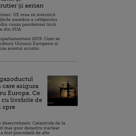
rutier şi aerian
imes: UE vrea să interzică
 țările membre a cetăţenilor
 din cauza pandemiei încă
ve din SUA
roparlamentare 2019: Cum se
cătorii Uniunii Europene și
iza acestui scrutin
 gazoductul
 care asigura
ru Europa. Ce
cu livrările de
i spre
esecretizate: Catastrofa de la
el mai grav dezastru nuclear
 a fost precedată de alte