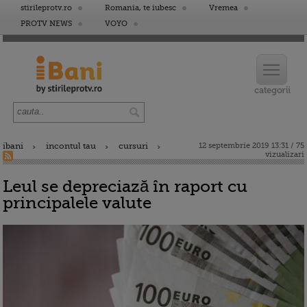
stirileprotv.ro
Romania, te iubesc
Vremea
PROTV NEWS
VOYO
ibani
incontul tau
cursuri
12 septembrie 2019 13:31 / 75
vizualizari
Leul se depreciază în raport cu
principalele valute