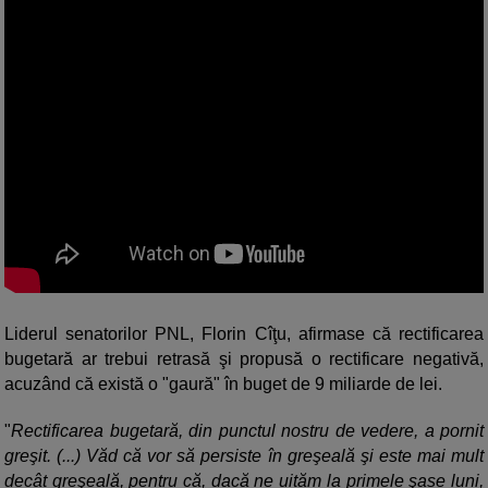
Liderul senatorilor PNL, Florin Cîţu, afirmase că rectificarea
bugetară ar trebui retrasă şi propusă o rectificare negativă,
acuzând că există o "gaură" în buget de 9 miliarde de lei.
"
Rectificarea bugetară, din punctul nostru de vedere, a pornit
greşit. (...) Văd că vor să persiste în greşeală şi este mai mult
decât greşeală, pentru că, dacă ne uităm la primele şase luni,