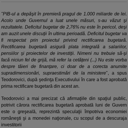
"PIB-ul a depăşit în premieră pragul de 1.000 miliarde de lei.
Acolo unde Guvernul a luat unele măsuri, s-au văzut şi
rezultatele. Deficitul bugetar de 2,76% nu este în pericol, deşi
am auzit unele discuţii în ultima perioadă. Deficitul bugetar va
fi respectat prin proiectul privind rectificarea bugetară.
Rectificarea bugetară asigură plata integrală a salariilor,
pensiilor şi proiectelor de investiţii. Nimeni nu trebuie să-şi
facă niciun fel de grijă, mă refer la cetăţeni (...) Nu este vorba
despre tăieri de finanţare, ci doar de a corecta anumite
supradimensionări, supraestimări de la ministere
", a spus
Teodorovici, după şedinţa Executivului în care a fost aprobată
prima rectificare bugetară din acest an.
Teodorovici a mai precizat că afirmaţiile din spaţiul public,
potrivit cărora rectificarea bugetară aprobată luni de Guvern
este o greşeală, reprezintă speculaţii împotriva economiei
româneşti şi a monedei naţionale, cu scopul de a descuraja
investitorii