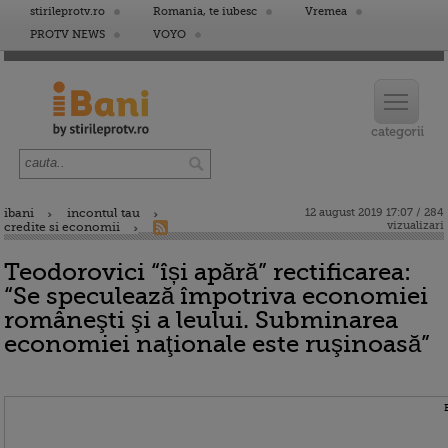
stirileprotv.ro
Romania, te iubesc
Vremea
PROTV NEWS
VOYO
ibani
incontul tau
12 august 2019 17:07 / 284
vizualizari
credite si economii
Teodorovici “își apără” rectificarea:
“Se speculează împotriva economiei
româneşti şi a leului. Subminarea
economiei naţionale este ruşinoasă”