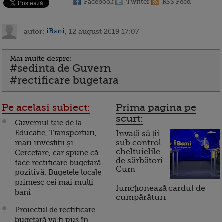
Facebook
Twitter
RSS Feed
autor:
iBani
, 12 august 2019 17:07
Mai multe despre:
#sedinta de Guvern
#rectificare bugetara
Pe acelasi subiect:
Prima pagina pe
scurt:
Guvernul taie de la
Educație, Transporturi,
Invață să ții
mari investiții și
sub control
cheltuielile
Cercetare, dar spune că
de sărbători.
face rectificare bugetară
Cum
pozitivă. Bugetele locale
primesc cei mai mulți
funcționează cardul de
bani
cumpărături
Proiectul de rectificare
bugetară va fi pus în