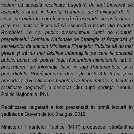
vedem că această rectificare bugetară de fapt încearcă să
ascundă o gaură în bugetul României de 9 miliarde de lei.
Dacă ne uităm la cum încearcă să ascundă această gaură,
pare mai mult că încearcă să ascundă o fraudă din bugetul
României. Le cer public preşedintelui Curţii de Conturi,
preşedintelui Comisiei Naţionale de Strategie şi Prognoză şi
secretarilor de stat din Ministerul Finanţelor Publice să nu mai
gireze şi să nu mai falsifice informaţiile pe care le prezintă
public, pentru că, potrivit legii răspunderii ministeriale, art. 8,
prezentarea de informaţii false în faţa Parlamentului şi a
preşedintelui României se pedepseşte de la 3 la 6 ani şi cu
amendă. (...) Rectificarea bugetară ar trebui retrasă şi făcută o
rectificare negativă"
, a declarat Cîţu după şedinţa Biroului
Politic Naţional al PNL.
Rectificarea bugetară a fost prezentată în primă lectură în
şedinţa de Guvern de joi, 8 august 2019.
Ministerul Finanţelor Publice (MFP) propusese, săptămâna
trecută, o rectificare bugetară pozitivă, care asigura