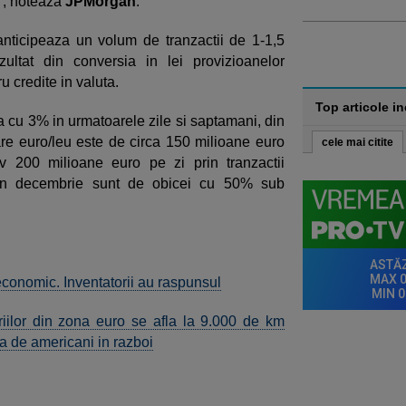
", noteaza
JPMorgan
.
ii anticipeaza un volum de tranzactii de 1-1,5
ultat din conversia in lei provizioanelor
u credite in valuta.
Top articole i
ia cu 3% in urmatoarele zile si saptamani, din
e euro/leu este de circa 150 milioane euro
cele mai citite
v 200 milioane euro pe zi prin tranzactii
 din decembrie sunt de obicei cu 50% sub
conomic. Inventatorii au raspunsul
iilor din zona euro se afla la 9.000 de km
sa de americani in razboi