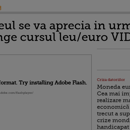
l se va aprecia in urma
unge cursul leu/euro V
Criza datoriilor
ormat. Try installing Adobe Flash.
Moneda euro
Cea mai im
.adobe.com/flashplayer/
realizare m
economică 
trecut a sup
crize mondi
handicapat 