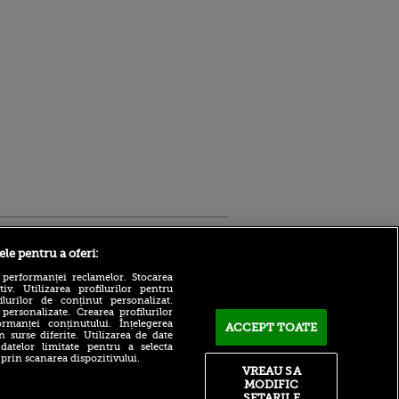
Sport.ro
ele pentru a oferi:
 performanței reclamelor. Stocarea
v. Utilizarea profilurilor pentru
ilurilor de conținut personalizat.
 personalizate. Crearea profilurilor
rmanței conținutului. Înțelegerea
ACCEPT TOATE
n surse diferite. Utilizarea de date
 datelor limitate pentru a selecta
Marin Barbu despre celebrul
 prin scanarea dispozitivului.
Dinamo - Foresta 4-5: ”Să vă
VREAU SA
ntru
zic una, cea mai tare!”
MODIFIC
ita lui,
(VOYO SPORT 1)
SETARILE
t tată!