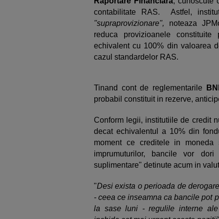
Raportare Financiara
, cunoscute 
contabilitate RAS. Astfel, institu
"supraprovizionare",
noteaza JPMor
reduca provizioanele constituite
echivalent cu 100% din valoarea de
cazul standardelor RAS.
Tinand cont de reglementarile
BN
probabil constituit in rezerve, antic
Conform legii, institutiile de credit 
decat echivalentul a 10% din fondur
moment ce creditele in moneda st
imprumuturilor, bancile vor dor
suplimentare" detinute acum in valu
"
Desi exista o perioada de derogar
- ceea ce inseamna ca bancile pot pa
la sase luni - regulile interne ale