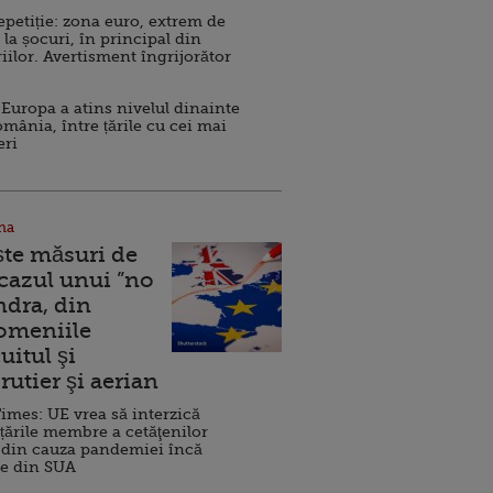
repetiție: zona euro, extrem de
 la șocuri, în principal din
iilor. Avertisment îngrijorător
Europa a atins nivelul dinainte
omânia, între țările cu cei mai
eri
na
ște măsuri de
 cazul unui ”no
ndra, din
Domeniile
uitul şi
rutier şi aerian
imes: UE vrea să interzică
 țările membre a cetăţenilor
 din cauza pandemiei încă
ve din SUA