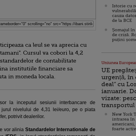
Istorie cu 
vulnerabilă
cauza dator
de la BCE
Șomajul în 
de criză. R
puțini șom
icipeaza ca leul se va aprecia cu
ptamani". Cursul va cobori la 4,2
 standardelor de contabilitate
Uniunea Europea
na institutiile financiare sa
UE pregăte
ta in moneda locala.
urgență, în
deal” cu Lo
ianuarie. 
vizate: pesc
or la inceputul sesiunii interbancare de
transportul 
n jurul nivelului de 4,31 lei/euro, pe o piata
New York T
er, potrivit dealerilor.
intrarea în
americani,
foarte acti
e vor alinia
Standardelor Internationale de