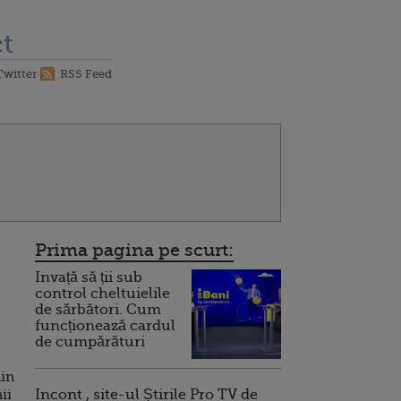
t
Twitter
RSS Feed
Prima pagina pe scurt:
Invață să ții sub
control cheltuielile
de sărbători. Cum
funcționează cardul
de cumpărături
din
ii
Incont , site-ul Știrile Pro TV de