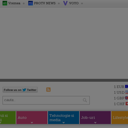
Vremea
PROTV NEWS
VOYO
1 EUR
1 USD
1 GBP
1 CHF
i si
Tehnologie si
Auto
Job-uri
Lifestyl
i
media