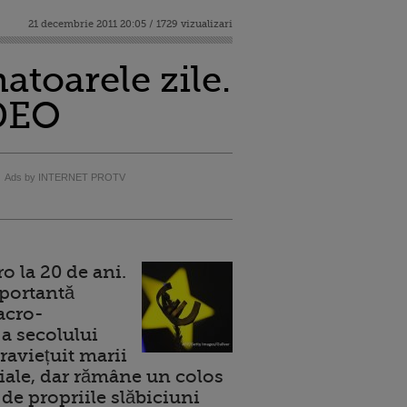
21 decembrie 2011 20:05 / 1729 vizualizari
toarele zile.
IDEO
Ads by INTERNET PROTV
 la 20 de ani.
portantă
acro-
a secolului
raviețuit marii
ale, dar rămâne un colos
de propriile slăbiciuni