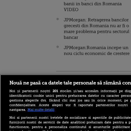
banii in banci din Romania
VIDEO
JPMorgan: Retragerea bancilor
grecesti din Romania nu ar fi o
mare problema pentru sectorul
bancar
JPMorgan:Romania incepe un
nou ciclu economic de crestere
Stirileprotv.ro
ilike-it.
Nouă ne pasă ca datele tale personale să rămână con
Noi și partenerii noștri
201
stocăm și/sau accesăm informații pe disp
identificatorii cookie unici pentru prelucrarea datelor cu caracter person
gestiona alegerile dvs. făcând clic mai jos sau în orice moment, pe 
confidențialitate. Aceste alegeri vor fi raportate partenerilor noștr
navigarea.
Mai multe detalii
Noi si partenerii nostri (retelele de socializare si agentiile de publicita
furnizorii nostri de servicii de date analitice) prelucram date pentru a p
functioneze, pentru a personaliza continutul si anunturile publicitare