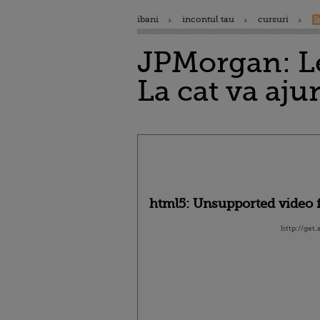
ibani
incontul tau
cursuri
JPMorgan: Leu
La cat va aj
html5: Unsupported video f
http://get