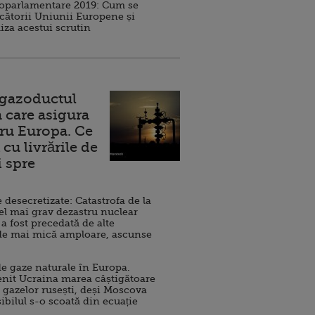
roparlamentare 2019: Cum se
cătorii Uniunii Europene și
iza acestui scrutin
 gazoductul
 care asigura
ru Europa. Ce
cu livrările de
i spre
esecretizate: Catastrofa de la
el mai grav dezastru nuclear
 a fost precedată de alte
de mai mică amploare, ascunse
e gaze naturale în Europa.
nit Ucraina marea câștigătoare
 gazelor rusești, deși Moscova
sibilul s-o scoată din ecuație