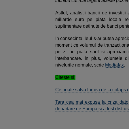
inchida cat mai urgent aceste pozitii
Astfel, analistii bancii de investit
miliarde euro pe piata locala rez
suplimentare detinute de banci pentr
In consecinta, leul s-ar putea aprec
moment ce volumul de tranzactionar
pe zi pe piata spot si aproxiamti
interbancare. In plus, volumele
nivelurile normale, scrie
Mediafax
.
Citeste si:
Ce poate salva lumea de la colaps e
Tara cea mai expusa la criza dator
departare de Europa si a fost distru