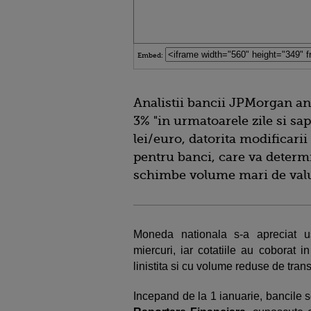
Embed:
Analistii bancii JPMorgan ant
3% "in urmatoarele zile si sa
lei/euro, datorita modificarii
pentru banci, care va determi
schimbe volume mari de valu
Moneda nationala s-a apreciat us
miercuri, iar cotatiile au coborat i
linistita si cu volume reduse de transf
Incepand de la 1 ianuarie, bancile s