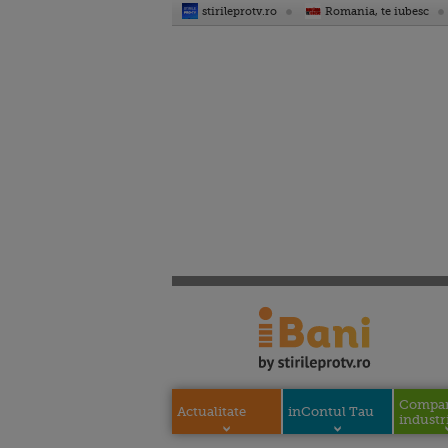
stirileprotv.ro
Romania, te iubesc
Compani
Actualitate
inContul Tau
industri