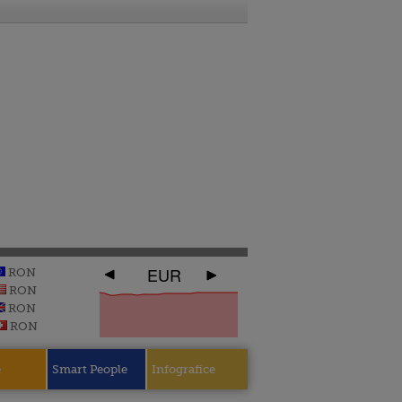
EUR
RON
RON
RON
RON
e
Smart People
Infografice