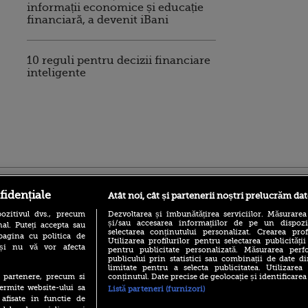
informații economice și educație
financiară, a devenit iBani
10 reguli pentru decizii financiare
inteligente
ro
foodstory.ro
Procinema.ro
fidențiale
Atât noi, cât și partenerii noștri prelucrăm dat
ozitivul dvs., precum
Dezvoltarea și îmbunătățirea serviciilor. Măsurarea
și/sau accesarea informațiilor de pe un dispoziti
al. Puteți accepta sau
selectarea conținutului personalizat. Crearea prof
pagina cu politica de
Utilizarea profilurilor pentru selectarea publicității
i și nu vă vor afecta
pentru publicitate personalizată. Măsurarea perfo
publicului prin statistici sau combinații de date di
limitate pentru a selecta publicitatea. Utilizarea
conținutul. Date precise de geolocație și identificarea
te partenere, precum si
Emoții intense pe
ermite website-ului sa
Listă parteneri (furnizori)
Sebastian Stan! Iub
 afisate in functie de
Annabelle, l-a făcu