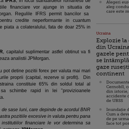
ca
IFRS
, in locul standardelor romanesti de
Alegeri eu
aleg condu
tiile financiare vor ajunge in situatia de
care este m
gan. Regulile IFRS permit bancilor sa
 pentru credite neperformante in cuantum
 piata a colateralului, fata de doar 25% in
Ucraina
Explozie la
din Ucraina
R
, capitalul suplimentar astfel obtinut va fi
gazele pent
ipeaza analistii JPMorgan.
se întâmplă 
gaze ruseșt
nu pot detine pozitii forex per valuta mai mari
continent
ile proprii (capital, rezerve si profit). Din
Documente d
raina constituie 65% din soldul total al
Cernobîl, c
i sa schimbe rapid in lei "provizioanele
din istorie,
accidente 
ta.
de URSS
e de sase luni, care depinde de acordul BNR
Inundație d
Cum a deve
stra pozitiile excesive in valuta pentru pana
de pe urma
 institutiilor financiare le vor determina sa
face tot po