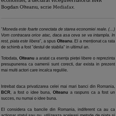
economiei, a declarat viceguvernatorul BNR
Bogdan Olteanu, scrie
Mediafax
.
"
Moneda este foarte conectata de starea economiei reale. (…)
Vom contracara orice atac, daca asa ceva se va intampla. In
rest, piata este libera
", a spus
Olteanu
. El a menționat ca rata
de schimb a fost "destul de stabila" in ultimul an.
Totodata,
Olteanu
a aratat ca esența pieței libere o reprezinta
presupunerea ca oamenii sunt corecti, dar exista in prezent
mai multi actori care incalca regulile.
Intrebat daca privatizarea celei mai mari banci din Romania,
BCR
, a fost o idee buna,
Olteanu
a raspuns ca a fost un
succes, nu numai o idee buna.
El considera ca bancile din Romania, indiferent ca au ca
acționar statul sau nu, utilizeaza aceleasi metode de piata si