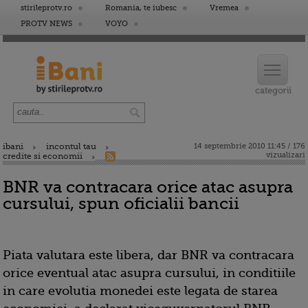
stirileprotv.ro
Romania, te iubesc
Vremea
PROTV NEWS
VOYO
ibani
incontul tau
14 septembrie 2010 11:45 / 176
vizualizari
credite si economii
BNR va contracara orice atac asupra
cursului, spun oficialii bancii
Piata valutara este libera, dar BNR va contracara
orice eventual atac asupra cursului, in conditiile
in care evolutia monedei este legata de starea