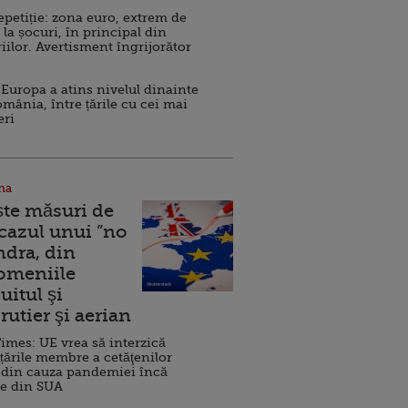
repetiție: zona euro, extrem de
 la șocuri, în principal din
iilor. Avertisment îngrijorător
Europa a atins nivelul dinainte
omânia, între țările cu cei mai
eri
na
ște măsuri de
 cazul unui ”no
ndra, din
Domeniile
uitul şi
rutier şi aerian
imes: UE vrea să interzică
 țările membre a cetăţenilor
 din cauza pandemiei încă
ve din SUA