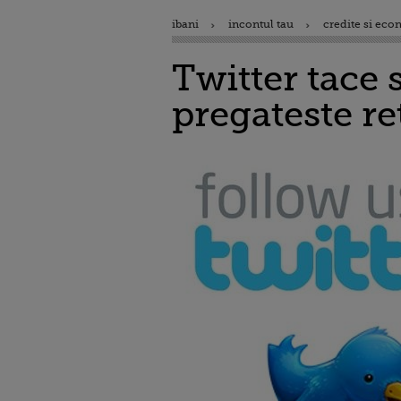
ibani
incontul tau
credite si eco
Twitter tace 
pregateste r