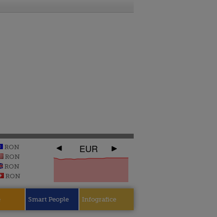
EUR
RON
RON
RON
RON
e
Smart People
Infografice