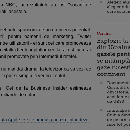
Alegeri eu
ea NBC, iar rezultatele au fost "socant de
aleg condu
alii acesteia.
care este m
weet-urile sponsorizate au un imens potential.
Ucraina
ri" pentru oamenii de marketing. Twitter
Explozie la
ntre utilizatorii - ei sunt cei care promoveaza
din Ucraina
eilalti clienti ai platformei. Iar acest lucru ar
gazele pent
ii promovate prin intermediul retelei.
se întâmplă 
gaze ruseșt
: nu mai dai drumul la televizor ca sa vezi ce
continent
ci pur si simplu iti verifici contul.
Documente d
Cernobîl, c
re. Cei de la Business Insider estimeaza
din istorie,
 miliarde de dolari
accidente 
de URSS
Inundație d
Cum a deve
fata Apple. Pe ce produs pariaza finlandezii
de pe urma
face tot po