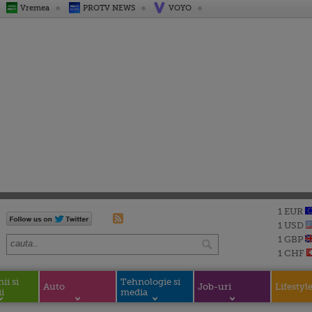
Vremea
PROTV NEWS
VOYO
1 EUR
1 USD
1 GBP
1 CHF
i si
Tehnologie si
Auto
Job-uri
Lifestyl
i
media