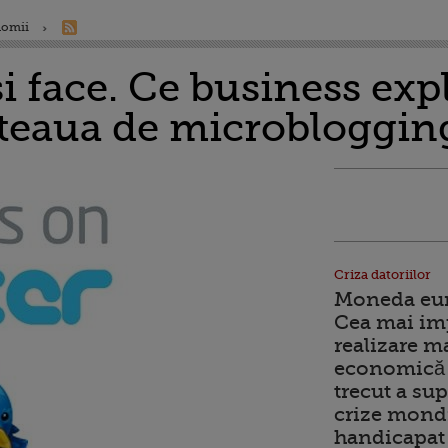
nomii
si face. Ce business exp
eteaua de microbloggin
Criza datoriilor
Moneda euro
Cea mai im
realizare m
economică 
trecut a sup
crize mondi
handicapat 