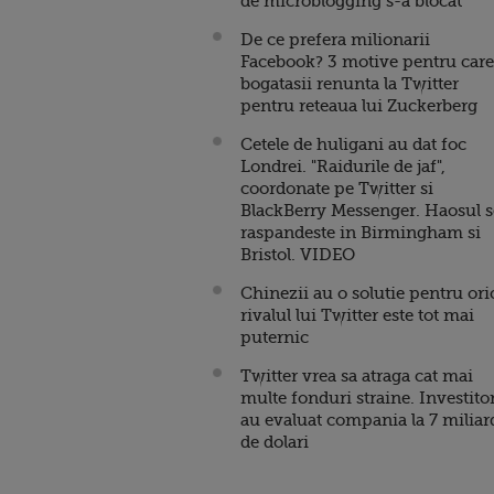
de microblogging s-a blocat
De ce prefera milionarii
Facebook? 3 motive pentru care
bogatasii renunta la Twitter
pentru reteaua lui Zuckerberg
Cetele de huligani au dat foc
Londrei. "Raidurile de jaf",
coordonate pe Twitter si
BlackBerry Messenger. Haosul s
raspandeste in Birmingham si
Bristol. VIDEO
Chinezii au o solutie pentru ori
rivalul lui Twitter este tot mai
puternic
Twitter vrea sa atraga cat mai
multe fonduri straine. Investitor
au evaluat compania la 7 miliar
de dolari