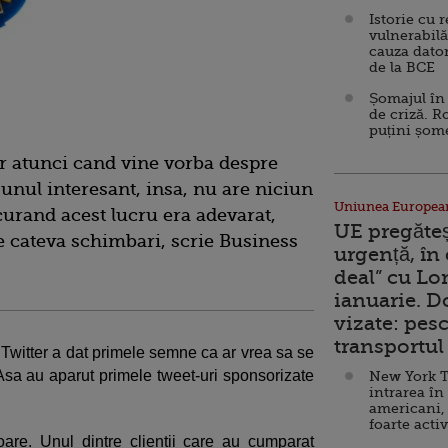
Istorie cu 
vulnerabilă
cauza dator
de la BCE
Șomajul în 
de criză. R
puțini șom
or atunci cand vine vorba despre
 unul interesant, insa, nu are niciun
Uniunea Europea
urand acest lucru era adevarat,
UE pregăte
e cateva schimbari, scrie Business
urgență, în
deal” cu Lo
ianuarie. 
vizate: pesc
transportul 
 Twitter a dat primele semne ca ar vrea sa se
 Asa au aparut primele tweet-uri sponsorizate
New York T
intrarea în
americani,
foarte acti
toare. Unul dintre clientii care au cumparat