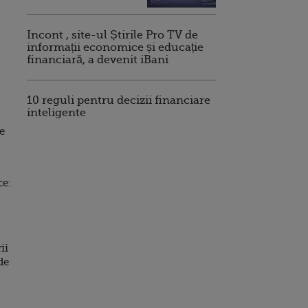
Incont , site-ul Știrile Pro TV de
informații economice și educație
financiară, a devenit iBani
10 reguli pentru decizii financiare
inteligente
e
ce:
ii
de