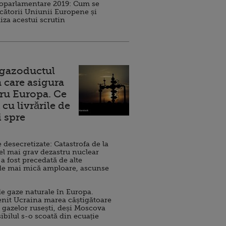
roparlamentare 2019: Cum se
cătorii Uniunii Europene și
iza acestui scrutin
 gazoductul
 care asigura
ru Europa. Ce
cu livrările de
i spre
esecretizate: Catastrofa de la
el mai grav dezastru nuclear
 a fost precedată de alte
de mai mică amploare, ascunse
e gaze naturale în Europa.
nit Ucraina marea câștigătoare
 gazelor rusești, deși Moscova
sibilul s-o scoată din ecuație