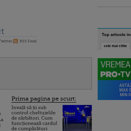
t
Top articole i
Twitter
RSS Feed
cele mai citite
Prima pagina pe scurt:
Invață să ții sub
control cheltuielile
e
de sărbători. Cum
La
funcționează cardul
l
de cumpărături