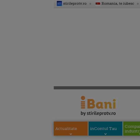
stirileprotv.ro
Romania, te iubesc
Compani
Actualitate
inContul Tau
industri