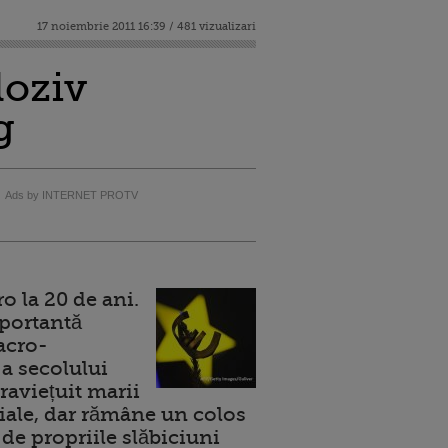
17 noiembrie 2011 16:39 / 481 vizualizari
loziv
g
Ads by INTERNET PROTV
 la 20 de ani.
portantă
acro-
a secolului
raviețuit marii
ale, dar rămâne un colos
de propriile slăbiciuni