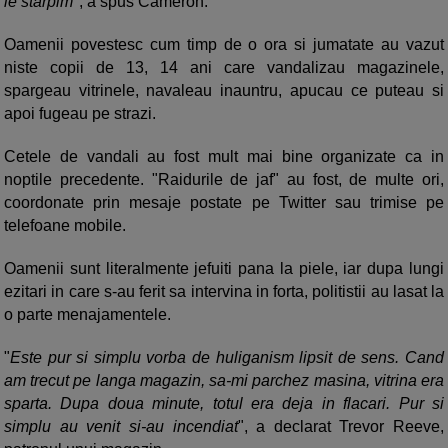
le starpim
", a spus Cameron.
Oamenii povestesc cum timp de o ora si jumatate au vazut
niste copii de 13, 14 ani care vandalizau magazinele,
spargeau vitrinele, navaleau inauntru, apucau ce puteau si
apoi fugeau pe strazi.
Cetele de vandali au fost mult mai bine organizate ca in
noptile precedente. "Raidurile de jaf" au fost, de multe ori,
coordonate prin mesaje postate pe Twitter sau trimise pe
telefoane mobile.
Oamenii sunt literalmente jefuiti pana la piele, iar dupa lungi
ezitari in care s-au ferit sa intervina in forta, politistii au lasat la
o parte menajamentele.
"
Este pur si simplu vorba de huliganism lipsit de sens. Cand
am trecut pe langa magazin, sa-mi parchez masina, vitrina era
sparta. Dupa doua minute, totul era deja in flacari. Pur si
simplu au venit si-au incendiat
", a declarat Trevor Reeve,