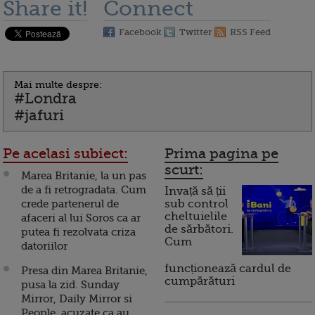
Share it!
Connect
Facebook
Twitter
RSS Feed
Mai multe despre:
#Londra
#jafuri
Pe acelasi subiect:
Prima pagina pe
scurt:
Marea Britanie, la un pas
de a fi retrogradata. Cum
Invață să ții
crede partenerul de
sub control
cheltuielile
afaceri al lui Soros ca ar
de sărbători.
putea fi rezolvata criza
Cum
datoriilor
funcționează cardul de
Presa din Marea Britanie,
cumpărături
pusa la zid. Sunday
Mirror, Daily Mirror si
People, acuzate ca au