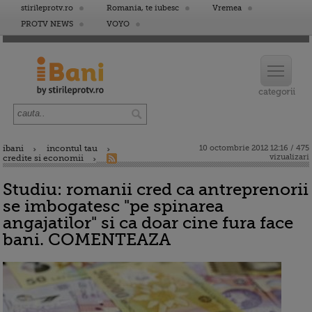
stirileprotv.ro
Romania, te iubesc
Vremea
PROTV NEWS
VOYO
ibani
incontul tau
10 octombrie 2012 12:16 / 475
vizualizari
credite si economii
Studiu: romanii cred ca antreprenorii
se imbogatesc "pe spinarea
angajatilor" si ca doar cine fura face
bani. COMENTEAZA