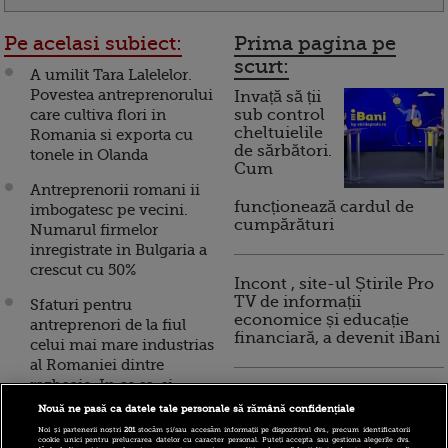
Pe acelasi subiect:
Prima pagina pe
scurt:
A umilit Tara Lalelelor.
Povestea antreprenorului
Invață să ții
care cultiva flori in
sub control
cheltuielile
Romania si exporta cu
de sărbători.
tonele in Olanda
Cum
Antreprenorii romani ii
funcționează cardul de
imbogatesc pe vecini.
cumpărături
Numarul firmelor
inregistrate in Bulgaria a
crescut cu 50%
Incont , site-ul Știrile Pro
TV de informații
Sfaturi pentru
economice și educație
antreprenori de la fiul
financiară, a devenit iBani
celui mai mare industrias
al Romaniei dintre
razboaie. In ce sa-si
10 reguli pentru decizii
investeasca banii si ce
Nouă ne pasă ca datele tale personale să rămână confidențiale
financiare inteligente
afaceri au succes VIDEO
Noi și partenerii noștri
201
stocăm și/sau accesăm informații pe dispozitivul dvs., precum identificatorii
cookie unici pentru prelucrarea datelor cu caracter personal. Puteți accepta sau gestiona alegerile dvs.