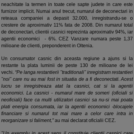
neachitate la termen in toate cele sapte judete in care este
furnizor implicit. Numai anul trecut, numarul de deconectari in
reteaua companiei a depasit 32.000, inregistrandu-se o
crestere de aproximativ 11% fata de 2008. Din numarul total
de deconectari, clientii casnici reprezinta aproximativ 94%, iar
agentii economici - 6%. CEZ Vanzare numara peste 1,37
milioane de clienti, preponderent in Oltenia.
Un consumator casnic din aceasta regiune a ajuns si la
restante la plata luminii de peste 130 de milioane de lei
vechi.
“Pe langa restantierii ''traditionali'' inregistram restantieri
"noi" care nu au mai fost in situatia de a fi deconectati. Acest
lucru se inregistreaza atat la casnici, cat si la agentii
economici. La casnici - numarul mare de someri (oficiali si
neoficiali) face ca multi utilizatori casnici sa nu-si mai poata
plati energia consumata, iar la agentii economici -blocajele
financiare si numarul tot mai mare a celor care intra in
reorganizare si faliment,”
au mai declarat oficialii CEZ.
"Un exemplu in acest sens il constituie clientii casnici care