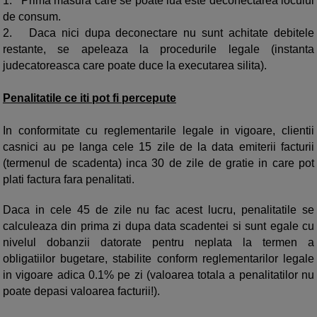
1.
Prima masura care se poate lua este deconectarea locului
de consum.
2.
Daca nici dupa deconectare nu sunt achitate debitele
restante, se apeleaza la procedurile legale (instanta
judecatoreasca care poate duce la executarea silita).
Penalitatile ce iti pot fi percepute
In conformitate cu reglementarile legale in vigoare, clientii
casnici au pe langa cele 15 zile de la data emiterii facturii
(termenul de scadenta) inca 30 de zile de gratie in care pot
plati factura fara penalitati.
Daca in cele 45 de zile nu fac acest lucru, penalitatile se
calculeaza din prima zi dupa data scadentei si sunt egale cu
nivelul dobanzii datorate pentru neplata la termen a
obligatiilor bugetare, stabilite conform reglementarilor legale
in vigoare adica 0.1% pe zi (valoarea totala a penalitatilor nu
poate depasi valoarea facturii!).