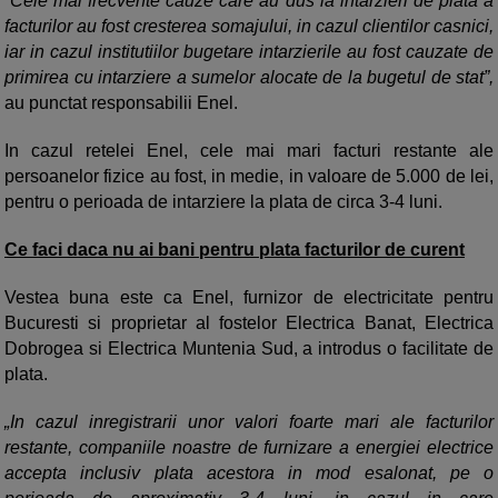
“Cele mai frecvente cauze care au dus la intarzieri de plata a
facturilor au fost cresterea somajului, in cazul clientilor casnici,
iar in cazul institutiilor bugetare intarzierile au fost cauzate de
primirea cu intarziere a sumelor alocate de la bugetul de stat”,
au punctat responsabilii Enel.
In cazul retelei Enel, cele mai mari facturi restante ale
persoanelor fizice au fost, in medie, in valoare de 5.000 de lei,
pentru o perioada de intarziere la plata de circa 3-4 luni.
Ce faci daca nu ai bani pentru plata facturilor de curent
Vestea buna este ca Enel, furnizor de electricitate pentru
Bucuresti si proprietar al fostelor Electrica Banat, Electrica
Dobrogea si Electrica Muntenia Sud, a introdus o facilitate de
plata.
„In cazul inregistrarii unor valori foarte mari ale facturilor
restante, companiile noastre de furnizare a energiei electrice
accepta inclusiv plata acestora in mod esalonat, pe o