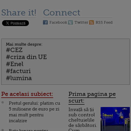
Share it!
Connect
Facebook
Twitter
RSS Feed
Mai multe despre:
#CEZ
#criza din UE
#Enel
#facturi
#lumina
Pe acelasi subiect:
Prima pagina pe
scurt:
Pretul gerului: platim cu
5 milioane de euro pe zi
Invață să ții
mai mult pentru
sub control
cheltuielile
incalzire
de sărbători.
Cum