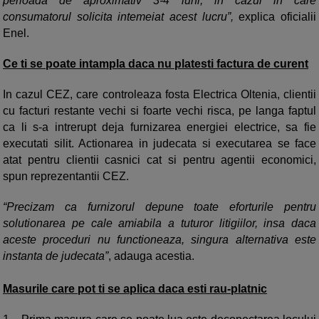
perioada de aproximativ 3-4 luni, in cazul in care
consumatorul solicita intemeiat acest lucru”,
explica oficialii
Enel.
Ce ti se poate intampla daca nu platesti factura de curent
In cazul CEZ, care controleaza fosta Electrica Oltenia, clientii
cu facturi restante vechi si foarte vechi risca, pe langa faptul
ca li s-a intrerupt deja furnizarea energiei electrice, sa fie
executati silit. Actionarea in judecata si executarea se face
atat pentru clientii casnici cat si pentru agentii economici,
spun reprezentantii CEZ.
“Precizam ca furnizorul depune toate eforturile pentru
solutionarea pe cale amiabila a tuturor litigiilor, insa daca
aceste proceduri nu functioneaza, singura alternativa este
instanta de judecata”
, adauga acestia.
Masurile care pot ti se aplica daca esti rau-platnic