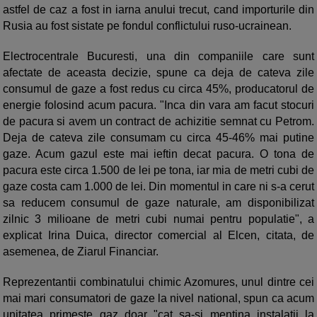
astfel de caz a fost in iarna anului trecut, cand importurile din
Rusia au fost sistate pe fondul conflictului ruso-ucrainean.
Electrocentrale Bucuresti, una din companiile care sunt
afectate de aceasta decizie, spune ca deja de cateva zile
consumul de gaze a fost redus cu circa 45%, producatorul de
energie folosind acum pacura. "Inca din vara am facut stocuri
de pacura si avem un contract de achizitie semnat cu Petrom.
Deja de cateva zile consumam cu circa 45-46% mai putine
gaze. Acum gazul este mai ieftin decat pacura. O tona de
pacura este circa 1.500 de lei pe tona, iar mia de metri cubi de
gaze costa cam 1.000 de lei. Din momentul in care ni s-a cerut
sa reducem consumul de gaze naturale, am disponibilizat
zilnic 3 milioane de metri cubi numai pentru populatie", a
explicat Irina Duica, director comercial al Elcen, citata, de
asemenea, de Ziarul Financiar.
Reprezentantii combinatului chimic Azomures, unul dintre cei
mai mari consumatori de gaze la nivel national, spun ca acum
unitatea primeste gaz doar "cat sa-si mentina instalatii la