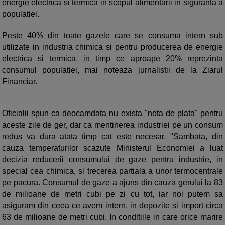
energie electrica si termica in scopul alimentarii in siguranta a
populatiei.
Peste 40% din toate gazele care se consuma intern sub
utilizate in industria chimica si pentru producerea de energie
electrica si termica, in timp ce aproape 20% reprezinta
consumul populatiei, mai noteaza jurnalistii de la Ziarul
Financiar.
Oficialii spun ca deocamdata nu exista "nota de plata" pentru
aceste zile de ger, dar ca mentinerea industriei pe un consum
redus va dura atata timp cat este necesar. "Sambata, din
cauza temperaturilor scazute Ministerul Economiei a luat
decizia reducerii consumului de gaze pentru industrie, in
special cea chimica, si trecerea partiala a unor termocentrale
pe pacura. Consumul de gaze a ajuns din cauza gerului la 83
de milioane de metri cubi pe zi cu tot, iar noi putem sa
asiguram din ceea ce avem intern, in depozite si import circa
63 de milioane de metri cubi. In conditiile in care orice marire