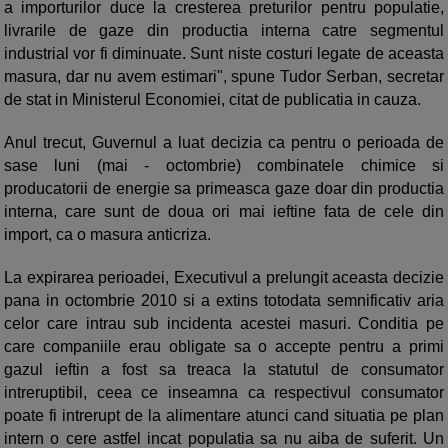
a importurilor duce la cresterea preturilor pentru populatie,
livrarile de gaze din productia interna catre segmentul
industrial vor fi diminuate. Sunt niste costuri legate de aceasta
masura, dar nu avem estimari", spune Tudor Serban, secretar
de stat in Ministerul Economiei, citat de publicatia in cauza.
Anul trecut, Guvernul a luat decizia ca pentru o perioada de
sase luni (mai - octombrie) combinatele chimice si
producatorii de energie sa primeasca gaze doar din productia
interna, care sunt de doua ori mai ieftine fata de cele din
import, ca o masura anticriza.
La expirarea perioadei, Executivul a prelungit aceasta decizie
pana in octombrie 2010 si a extins totodata semnificativ aria
celor care intrau sub incidenta acestei masuri. Conditia pe
care companiile erau obligate sa o accepte pentru a primi
gazul ieftin a fost sa treaca la statutul de consumator
intreruptibil, ceea ce inseamna ca respectivul consumator
poate fi intrerupt de la alimentare atunci cand situatia pe plan
intern o cere astfel incat populatia sa nu aiba de suferit. Un