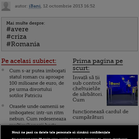
autor:
iBani
, 12 octombrie 2013 16:52
Mai multe despre:
#avere
#criza
#Romania
Pe acelasi subiect:
Prima pagina pe
scurt:
Cum s-ar putea imbogati
statul roman cu aproape
Invață să ții
100 milioane de euro, de
sub control
cheltuielile
pe urma divortului
de sărbători.
sotilor Patriciu
Cum
Orasele unde oamenii se
funcționează cardul de
imbogatesc intr-un ritm
cumpărături
nebun. Cum redeseneaza
multimilionarii harta
uneia dintre cele mai
Nouă ne pasă ca datele tale personale să rămână confidențiale
Incont , site-ul Știrile Pro
mari puteri ale lumii
Noi și partenerii noștri
201
stocăm și/sau accesăm informații pe dispozitivul dvs., precum identificatorii