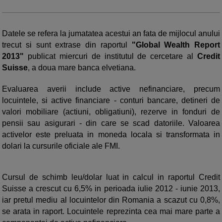
Datele se refera la jumatatea acestui an fata de mijlocul anului
trecut si sunt extrase din raportul
"Global Wealth Report
2013"
publicat miercuri de institutul de cercetare al
Credit
Suisse
, a doua mare banca elvetiana.
Evaluarea averii include active nefinanciare, precum
locuintele, si active financiare - conturi bancare, detineri de
valori mobiliare (actiuni, obligatiuni), rezerve in fonduri de
pensii sau asigurari - din care se scad datoriile. Valoarea
activelor este preluata in moneda locala si transformata in
dolari la cursurile oficiale ale FMI.
Cursul de schimb leu/dolar luat in calcul in raportul Credit
Suisse a crescut cu 6,5% in perioada iulie 2012 - iunie 2013,
iar pretul mediu al locuintelor din Romania a scazut cu 0,8%,
se arata in raport. Locuintele reprezinta cea mai mare parte a