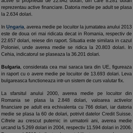
active si proprietati de 22.642 dolari, din care 8.281 dolari
reprezentau active financiare. Datoria medie pe adult se plasa
la 2.634 dolari.
In
Ungaria
, averea medie pe locuitor la jumatatea anului 2013
este de doua ori mai ridicata decat in Romania, respectiv de
22.657 dolari, reiese din raport. Situatia este similara in cazul
Poloniei, unde averea medie se ridica la 20.803 dolari. In
Cehia, indicatorul se plaseaza la 36.201 dolari.
Bulgaria
, considerata cea mai saraca tara din UE, figureaza
in raport cu o avere medie pe locuitor de 13.693 dolari. Leva
bulgareasca functioneaza intr-un sistem de curs valutar fix.
La sfarsitul anului 2000, averea medie pe locuitor din
Romania se plasa la 2.848 dolari, valoarea activelor
financiare pe adult era echivalenta cu 766 dolari, iar datoria
medie se plasa la 60 de dolari, potrivit datelor Credit Suisse.
Cifrele au crescut puternic in urmatorii ani, averea medie
urcand la 5.269 dolari in 2004, respectiv 11.594 dolari in 2006.