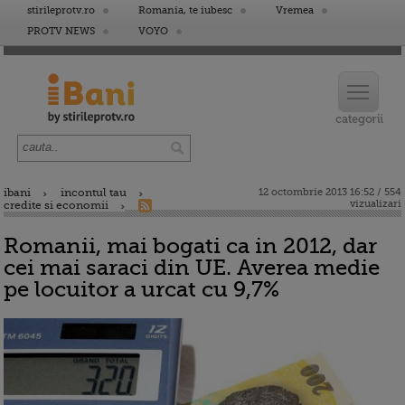
stirileprotv.ro
Romania, te iubesc
Vremea
PROTV NEWS
VOYO
ibani
incontul tau
12 octombrie 2013 16:52 / 554
vizualizari
credite si economii
Romanii, mai bogati ca in 2012, dar
cei mai saraci din UE. Averea medie
pe locuitor a urcat cu 9,7%