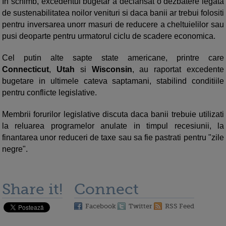
In schimb, excedentul bugetar a declansat o dezbatere legata
de sustenabilitatea noilor venituri si daca banii ar trebui folositi
pentru inversarea unorr masuri de reducere a cheltuielilor sau
pusi deoparte pentru urmatorul ciclu de scadere economica.
Cel putin alte sapte state americane, printre care
Connecticut
,
Utah
si
Wisconsin
, au raportat excedente
bugetare in ultimele cateva saptamani, stabilind conditiile
pentru conflicte legislative.
Membrii forurilor legislative discuta daca banii trebuie utilizati
la reluarea programelor anulate in timpul recesiunii, la
finantarea unor reduceri de taxe sau sa fie pastrati pentru "zile
negre".
Share it!
Connect
Facebook
Twitter
RSS Feed