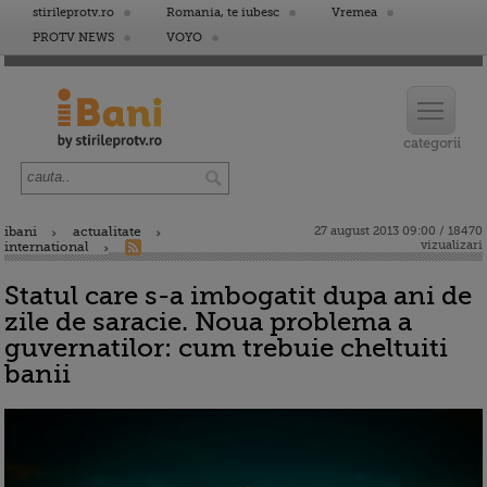
stirileprotv.ro
Romania, te iubesc
Vremea
PROTV NEWS
VOYO
ibani
actualitate
27 august 2013 09:00 / 18470
vizualizari
international
Statul care s-a imbogatit dupa ani de
zile de saracie. Noua problema a
guvernatilor: cum trebuie cheltuiti
banii