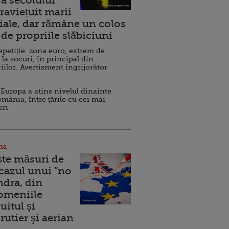
a secolului
raviețuit marii
ale, dar rămâne un colos
de propriile slăbiciuni
repetiție: zona euro, extrem de
 la șocuri, în principal din
iilor. Avertisment îngrijorător
Europa a atins nivelul dinainte
omânia, între țările cu cei mai
eri
na
ște măsuri de
 cazul unui ”no
ndra, din
Domeniile
uitul şi
rutier şi aerian