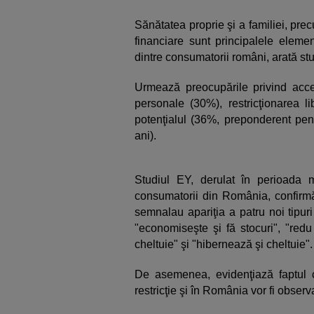
Sănătatea proprie şi a familiei, prec
financiare sunt principalele eleme
dintre consumatorii români, arată stud
Urmează preocupările privind acces
personale (30%), restricţionarea li
potenţialul (36%, preponderent pent
ani).
Studiul EY, derulat în perioada 
consumatorii din România, confirmă 
semnalau apariţia a patru noi tipur
"economiseşte şi fă stocuri", "redu 
cheltuie" şi "hibernează şi cheltuie".
De asemenea, evidenţiază faptul 
restricţie şi în România vor fi obser