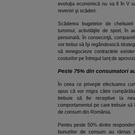
evoluţia economică nu va fi în V s
reveniri şi scăderi.
Scăderea bugetelor de cheltuieli
turismul, activităţile de sport, în a
personală. În consecinţă, companiil
vor trebui să îşi regândească strat
să renegocieze contractele existen
costurilor pe întregul lanţ de aproviz
Peste 75% din consumatori au
În ceea ce priveşte efectuarea cu
spus că vor migra către cumpărături
trebuie să fie receptive la nev
comportamentul pe care trebuie să î
de consum din România.
Pentru peste 50% dintre respondenţi
bunurilor de consum au rămas la