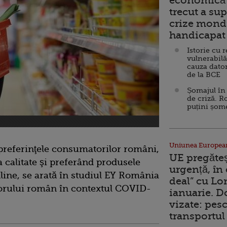
economică 
trecut a sup
crize mondi
handicapat 
Istorie cu 
vulnerabilă
cauza dator
de la BCE
Șomajul în 
de criză. R
puțini șom
Uniunea Europea
preferinţele consumatorilor români,
UE pregăte
a calitate şi preferând produsele
urgență, în
nline, se arată în studiul EY România
deal” cu Lo
rului român în contextul COVID-
ianuarie. 
vizate: pesc
transportul 