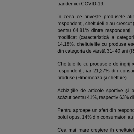
pandemiei COVID-19.
În ceea ce priveşte produsele al
respondenţi, cheltuielile au crescut 
pentru 64,81% dintre respondenţi,
modificat (caracteristică a categor
14,18%, cheltuielile cu produse es
din categoria de vârstă 31- 40 ani (R
Cheltuielile cu produsele de îngrij
respondenţi, iar 21,27% din consum
produse (Hibernează şi cheltuie).
Achiziţiile de articole sportive şi
scăzut pentru 41%, respectiv 63% di
Pentru aproape un sfert din responde
polul opus, 14% din consumatori au 
Cea mai mare creştere în cheltuiel