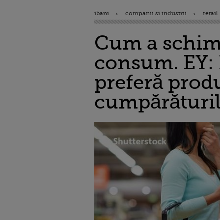
ibani
companii si industrii
retail
Cum a schimb
consum. EY: R
preferă produ
cumpărăturil