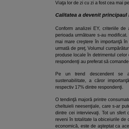
Viaţa lor de zi cu zi a fost cea mai p
Calitatea a devenit principaul 
Conform analizei EY, criteriile de 
perioada următoare s-au modificat. 
mai mare creştere în importanţă în
urmată de preţ. Volumul cumpărături
produse locale în detrimentul celor
respondenţi au preferat să comande 
Pe un trend descendent se află
sustenabilitate, a căror importa
respectiv 17% dintre respondenţi.
O tendinţă majoră printre consumato
cheltuieli neesenţiale, care s-ar p
dintre cei intervievaţi. Tot un sfe
reveni în totalitate la obiceiurile de
economică, este de aşteptat ca ace