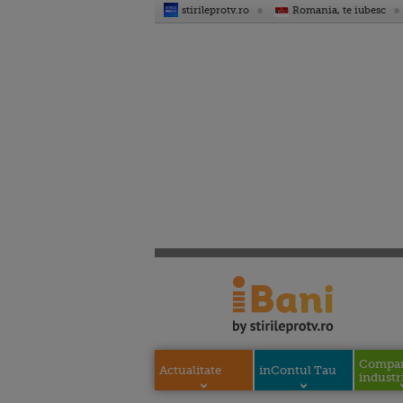
stirileprotv.ro
Romania, te iubesc
Compani
Actualitate
inContul Tau
industri