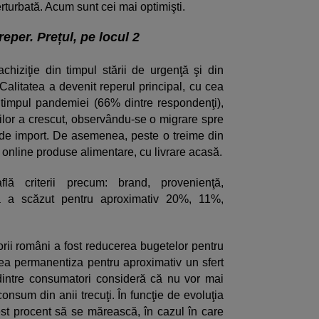
erturbată. Acum sunt cei mai optimişti.
reper. Prețul, pe locul 2
achiziţie din timpul stării de urgenţă şi din
Calitatea a devenit reperul principal, cu cea
 timpul pandemiei (66% dintre respondenţi),
lor a crescut, observându-se o migrare spre
 de import. De asemenea, peste o treime din
online produse alimentare, cu livrare acasă.
 criterii precum: brand, provenienţă,
nţă a scăzut pentru aproximativ 20%, 11%,
rii români a fost reducerea bugetelor pentru
utea permanentiza pentru aproximativ un sfert
rt dintre consumatori consideră că nu vor mai
 consum din anii trecuţi. În funcţie de evoluţia
st procent să se mărească, în cazul în care