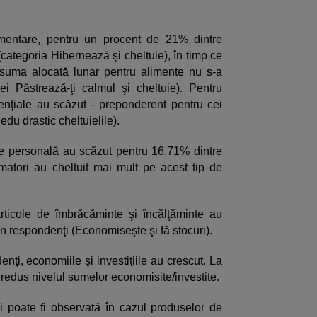
imentare, pentru un procent de 21% dintre
(categoria Hibernează şi cheltuie), în timp ce
 suma alocată lunar pentru alimente nu s-a
iei Păstrează-ţi calmul şi cheltuie). Pentru
enţiale au scăzut - preponderent pentru cei
edu drastic cheltuielile).
ire personală au scăzut pentru 16,71% dintre
atori au cheltuit mai mult pe acest tip de
 articole de îmbrăcăminte şi încălţăminte au
n respondenţi (Economiseşte şi fă stocuri).
nţi, economiile şi investiţiile au crescut. La
redus nivelul sumelor economisite/investite.
i poate fi observată în cazul produselor de