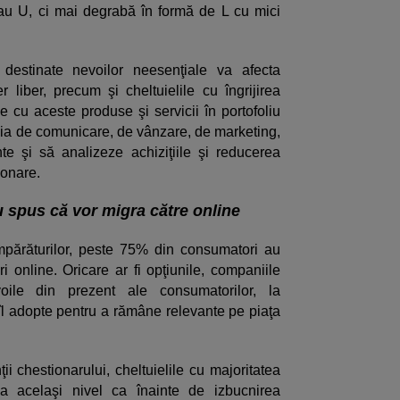
au U, ci mai degrabă în formă de L cu mici
 destinate nevoilor neesenţiale va afecta
er liber, precum şi cheltuielile cu îngrijirea
e cu aceste produse şi servicii în portofoliu
egia de comunicare, de vânzare, de marketing,
te şi să analizeze achiziţiile şi reducerea
ionare.
 spus că vor migra către online
mpărăturilor, peste 75% din consumatori au
 online. Oricare ar fi opţiunile, companiile
oile din prezent ale consumatorilor, la
l adopte pentru a rămâne relevante pe piaţa
i chestionarului, cheltuielile cu majoritatea
 acelaşi nivel ca înainte de izbucnirea