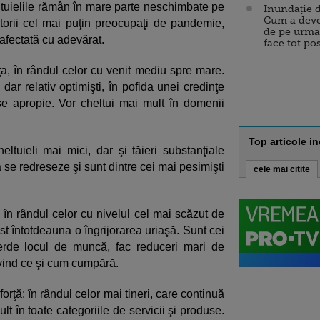
ltuielile rămân în mare parte neschimbate pe
Inundație d
Cum a deve
orii cel mai puţin preocupaţi de pandemie,
de pe urma
 afectată cu adevărat.
face tot po
, în rândul celor cu venit mediu spre mare.
dar relativ optimişti, în pofida unei credinţe
e apropie. Vor cheltui mai mult în domenii
Top articole i
tuieli mai mici, dar şi tăieri substanţiale
se redreseze şi sunt dintre cei mai pesimişti
cele mai citite
: în rândul celor cu nivelul cel mai scăzut de
t întotdeauna o îngrijorarea uriaşă. Sunt cei
erde locul de muncă, fac reduceri mari de
rivind ce şi cum cumpără.
forţă: în rândul celor mai tineri, care continuă
 în toate categoriile de servicii şi produse.