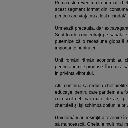
Prima este revenirea la normal: che
acest segment format din consumat
pentru care viaţa nu a fost niciodată
Urmează precauţia, dar extravaganţa
Sunt foarte concentraţi pe sănătate, 
puternice că o recesiune globală s
importante pentru ei.
Unii români rămân economi: au chel
pentru anumite produse. Încearcă să 
în privinţa viitorului.
Alţii continuă să reducă cheltuielile
educaţie, pentru care pandemia a fos
cu riscul cel mai mare de a-şi pi
cheltuieli şi îşi schimbă opţiunile p
Unii români au resimţit o revenire în 
să muncească. Cheltuie mult mai mult