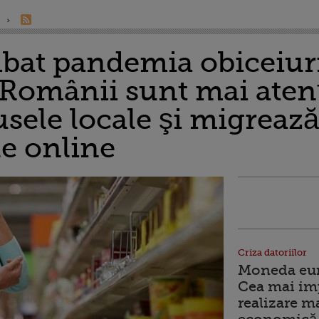
at pandemia obiceiuri
omânii sunt mai atenţi 
sele locale şi migrează
e online
Criza datoriilor
Moneda euro
Cea mai im
realizare m