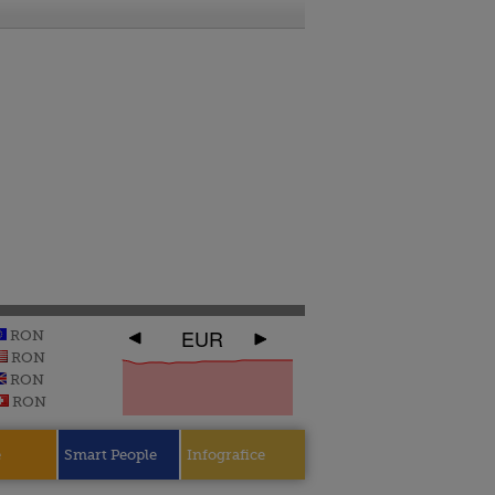
EUR
RON
RON
RON
RON
e
Smart People
Infografice