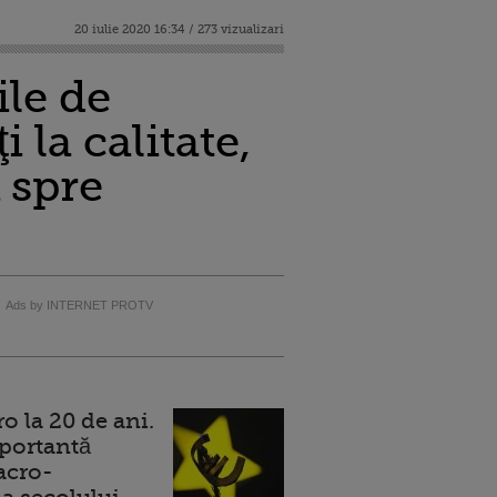
20 iulie 2020 16:34 / 273 vizualizari
le de
la calitate,
 spre
Ads by INTERNET PROTV
 la 20 de ani.
portantă
acro-