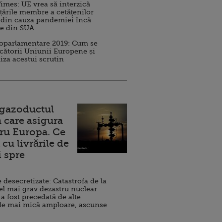
imes: UE vrea să interzică
 țările membre a cetăţenilor
 din cauza pandemiei încă
ve din SUA
roparlamentare 2019: Cum se
cătorii Uniunii Europene și
iza acestui scrutin
 gazoductul
 care asigura
ru Europa. Ce
cu livrările de
i spre
esecretizate: Catastrofa de la
el mai grav dezastru nuclear
 a fost precedată de alte
de mai mică amploare, ascunse