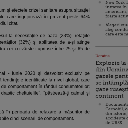
New York T
intrarea în
um şi efectele crizei sanitare asupra situaţiei
americani,
foarte acti
nte care îngrijorează în prezent peste 64%
iul citat.
Alegeri eu
aleg condu
care este m
ul la necesităţile de bază (28%), relaţiile
bertăţilor (32%) şi abilitatea de a-şi atinge
ru cei cu vârste cuprinse între 25 şi 65 de
Ucraina
Explozie la
din Ucraina
mai - iunie 2020 şi dezvoltat exclusiv pe
gazele pent
tendinţele identificate la nivel global, care
se întâmplă 
i de comportament în rândul consumatorilor:
gaze ruseșt
drastic cheltuielile", "păstrează-ţi calmul şi
continent
Documente d
Cernobîl, c
că în perioada de relaxare a măsurilor de
din istorie,
accidente 
vabile cinci scenarii de comportament.
de URSS