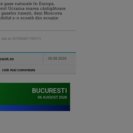
e gaze naturale în Europa.
nit Ucraina marea câștigătoare
 gazelor rusești, deși Moscova
sibilul s-o scoată din ecuație
Ads by INTERNET PROTV
ncont.ro
06.08.2026
cele mai comentate