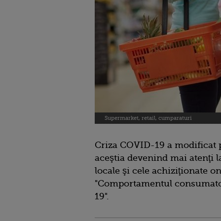
Supermarket, retail, cumparaturi
Criza COVID-19 a modificat 
aceştia devenind mai atenţi l
locale şi cele achiziţionate o
"Comportamentul consumato
19".