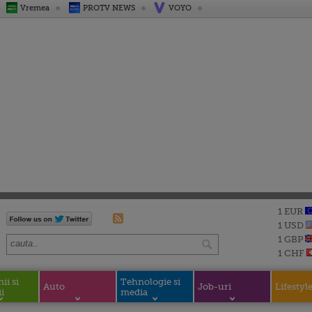
Vremea
PROTV NEWS
VOYO
1 EUR
1 USD
1 GBP
1 CHF
i si
Tehnologie si
Auto
Job-uri
Lifestyl
i
media