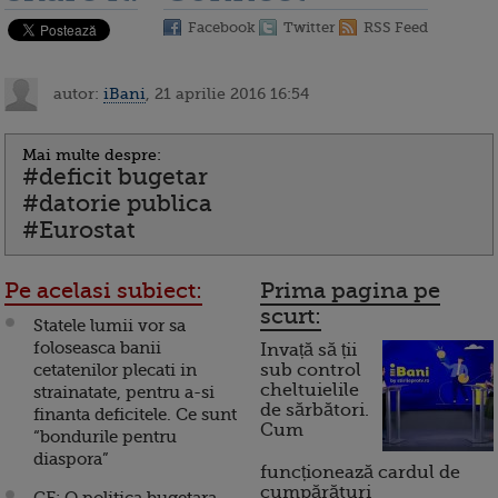
Facebook
Twitter
RSS Feed
autor:
iBani
, 21 aprilie 2016 16:54
Mai multe despre:
#deficit bugetar
#datorie publica
#Eurostat
Pe acelasi subiect:
Prima pagina pe
scurt:
Statele lumii vor sa
foloseasca banii
Invață să ții
cetatenilor plecati in
sub control
cheltuielile
strainatate, pentru a-si
de sărbători.
finanta deficitele. Ce sunt
Cum
“bondurile pentru
diaspora”
funcționează cardul de
cumpărături