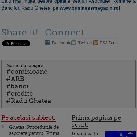
Cititi mai multe despre opiniile sefului Asociatiei Romane a
Bancilor, Radu Ghetea, pe
www.businessmagazin.ro!
Share it!
Connect
Facebook
Twitter
RSS Feed
Mai multe despre:
#comisioane
#ARB
#banci
#credite
#Radu Ghetea
Pe acelasi subiect:
Prima pagina pe
scurt:
Ghetea: Procedurile de
asociere pentru "Prima
Invață să ții